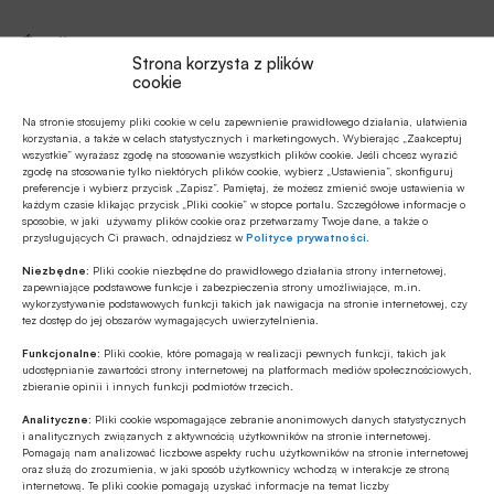
Źródło
Strona korzysta z plików
cookie
Na stronie stosujemy pliki cookie w celu zapewnienie prawidłowego działania, ułatwienia
korzystania, a także w celach statystycznych i marketingowych. Wybierając „Zaakceptuj
Polecamy
wszystkie” wyrażasz zgodę na stosowanie wszystkich plików cookie. Jeśli chcesz wyrazić
zgodę na stosowanie tylko niektórych plików cookie, wybierz „Ustawienia”, skonfiguruj
preferencje i wybierz przycisk „Zapisz”. Pamiętaj, że możesz zmienić swoje ustawienia w
każdym czasie klikając przycisk „Pliki cookie” w stopce portalu. Szczegółowe informacje o
MULTIMEDIA
sposobie, w jaki używamy plików cookie oraz przetwarzamy Twoje dane, a także o
przysługujących Ci prawach, odnajdziesz w
Polityce prywatności
.
Banki mogą bezpośrednio finansować
przemysł zbrojeniowy
Niezbędne:
Pliki cookie niezbędne do prawidłowego działania strony internetowej,
zapewniające podstawowe funkcje i zabezpieczenia strony umożliwiające, m.in.
wykorzystywanie podstawowych funkcji takich jak nawigacja na stronie internetowej, czy
Z RYNKU FINANSOWEGO
tez dostęp do jej obszarów wymagających uwierzytelnienia.
PKO BP o nowych zasadach
Funkcjonalne:
Pliki cookie, które pomagają w realizacji pewnych funkcji, takich jak
ustawowych w sprawach frankowych
udostępnianie zawartości strony internetowej na platformach mediów społecznościowych,
zbieranie opinii i innych funkcji podmiotów trzecich.
Analityczne:
Pliki cookie wspomagające zebranie anonimowych danych statystycznych
MULTIMEDIA
i analitycznych związanych z aktywnością użytkowników na stronie internetowej.
Na czym polega faza Discovery?
Pomagają nam analizować liczbowe aspekty ruchu użytkowników na stronie internetowej
oraz służą do zrozumienia, w jaki sposób użytkownicy wchodzą w interakcje ze stroną
internetową. Te pliki cookie pomagają uzyskać informacje na temat liczby