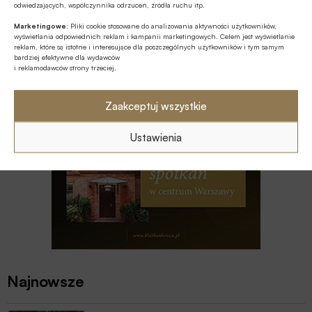
odwiedzających, współczynnika odrzuceń, źródła ruchu itp.
Z RYNKU FINANSOWEGO
Marketingowe:
Pliki cookie stosowane do analizowania aktywności użytkowników,
wyświetlania odpowiednich reklam i kampanii marketingowych. Celem jest wyświetlanie
Branża leasingowa o inwestycjach w
reklam, które są istotne i interesujące dla poszczególnych użytkowników i tym samym
polskiej gospodarce, programie SAFE i
bardziej efektywne dla wydawców
polityce dual use
i reklamodawców strony trzeciej.
Zaakceptuj wszystkie
Ustawienia
Najnowsze