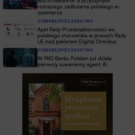
BIG InfoMonitor o przyczynach
rosnącego zadłużenia polskiego e-
commerce
CYBERBEZPIECZEŃSTWO
Apel Rady Przedsiębiorczości ws.
polskiego stanowiska w pracach Rady
UE nad pakietem Digital Omnibus
CYBERBEZPIECZEŃSTWO
W PKO Banku Polskim już działa
pierwszy suwerenny agent AI