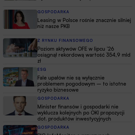
GOSPODARKA
Leasing w Polsce rośnie znacznie silniej
niż nasze PKB
Z RYNKU FINANSOWEGO
Poziom aktywów OFE w lipcu ’26
osiągnął rekordową wartość 354,9 mld
zł
ESG
Fale upałów nie są wyłącznie
problemem pogodowym – to istotne
ryzyko biznesowe
GOSPODARKA
Minister finansów i gospodarki nie
wyklucza kolejnych po OKI propozycji
dot. produktów inwestycyjnych
GOSPODARKA