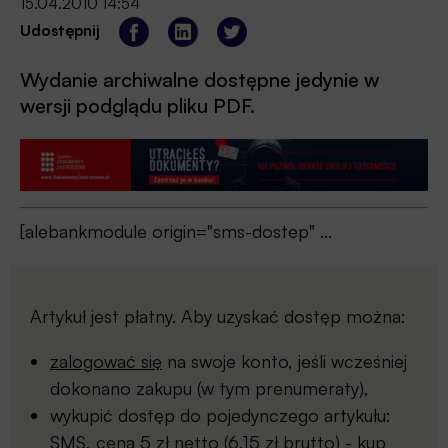
15.04.2010 14:54
Udostępnij
Wydanie archiwalne dostępne jedynie w
wersji podglądu pliku PDF.
[alebankmodule origin="sms-dostep" ...
Artykuł jest płatny. Aby uzyskać dostęp można:
zalogować się
na swoje konto, jeśli wcześniej
dokonano zakupu (w tym prenumeraty),
wykupić dostęp do pojedynczego artykułu:
SMS, cena 5 zł netto (6,15 zł brutto) -
kup