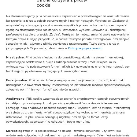
cookie
Na stronie stosujemy pliki cookie w celu zapewnienie prawidłowego działania, ułatwienia
korzystania, a także w celach statystycznych i marketingowych. Wybierając „Zaakceptuj
Polecamy
wszystkie” wyrażasz zgodę na stosowanie wszystkich plików cookie. Jeśli chcesz wyrazić
zgodę na stosowanie tylko niektórych plików cookie, wybierz „Ustawienia”, skonfiguruj
preferencje i wybierz przycisk „Zapisz”. Pamiętaj, że możesz zmienić swoje ustawienia w
każdym czasie klikając przycisk „Pliki cookie” w stopce portalu. Szczegółowe informacje o
Z RYNKU FINANSOWEGO
sposobie, w jaki używamy plików cookie oraz przetwarzamy Twoje dane, a także o
Konieczna zmiana sposobu
przysługujących Ci prawach, odnajdziesz w
Polityce prywatności
.
finansowania potrzeb polskich sił
Niezbędne:
Pliki cookie niezbędne do prawidłowego działania strony internetowej,
zbrojnych
zapewniające podstawowe funkcje i zabezpieczenia strony umożliwiające, m.in.
wykorzystywanie podstawowych funkcji takich jak nawigacja na stronie internetowej, czy
Z RYNKU FINANSOWEGO
tez dostęp do jej obszarów wymagających uwierzytelnienia.
Pierwsza emisja BGK obligacji z POLSTR
Funkcjonalne:
Pliki cookie, które pomagają w realizacji pewnych funkcji, takich jak
udostępnianie zawartości strony internetowej na platformach mediów społecznościowych,
zbieranie opinii i innych funkcji podmiotów trzecich.
Analityczne:
Pliki cookie wspomagające zebranie anonimowych danych statystycznych
Z RYNKU FINANSOWEGO
i analitycznych związanych z aktywnością użytkowników na stronie internetowej.
Edukacja finansowa: nowe inicjatywy KE
Pomagają nam analizować liczbowe aspekty ruchu użytkowników na stronie internetowej
oraz służą do zrozumienia, w jaki sposób użytkownicy wchodzą w interakcje ze stroną
w ramach strategii unijnej
internetową. Te pliki cookie pomagają uzyskać informacje na temat liczby
odwiedzających, współczynnika odrzuceń, źródła ruchu itp.
GOSPODARKA
Marketingowe:
Pliki cookie stosowane do analizowania aktywności użytkowników,
wyświetlania odpowiednich reklam i kampanii marketingowych. Celem jest wyświetlanie
Polska szóstą gospodarką UE w 2025