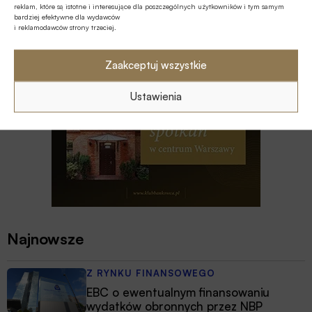
reklam, które są istotne i interesujące dla poszczególnych użytkowników i tym samym
roku
bardziej efektywne dla wydawców
i reklamodawców strony trzeciej.
Zaakceptuj wszystkie
Ustawienia
Najnowsze
Z RYNKU FINANSOWEGO
EBC o ewentualnym finansowaniu
wydatków obronnych przez NBP