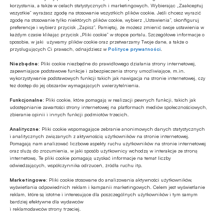
korzystania, a także w celach statystycznych i marketingowych. Wybierając „Zaakceptuj
wszystkie” wyrażasz zgodę na stosowanie wszystkich plików cookie. Jeśli chcesz wyrazić
zgodę na stosowanie tylko niektórych plików cookie, wybierz „Ustawienia”, skonfiguruj
preferencje i wybierz przycisk „Zapisz”. Pamiętaj, że możesz zmienić swoje ustawienia w
każdym czasie klikając przycisk „Pliki cookie” w stopce portalu. Szczegółowe informacje o
Stopień redukcji luki PKB per capita
sposobie, w jaki używamy plików cookie oraz przetwarzamy Twoje dane, a także o
przysługujących Ci prawach, odnajdziesz w
Polityce prywatności
.
względem Niemiec między 2004 a
Niezbędne:
Pliki cookie niezbędne do prawidłowego działania strony internetowej,
2025 rokiem
zapewniające podstawowe funkcje i zabezpieczenia strony umożliwiające, m.in.
wykorzystywanie podstawowych funkcji takich jak nawigacja na stronie internetowej, czy
tez dostęp do jej obszarów wymagających uwierzytelnienia.
Funkcjonalne:
Pliki cookie, które pomagają w realizacji pewnych funkcji, takich jak
udostępnianie zawartości strony internetowej na platformach mediów społecznościowych,
zbieranie opinii i innych funkcji podmiotów trzecich.
Analityczne:
Pliki cookie wspomagające zebranie anonimowych danych statystycznych
i analitycznych związanych z aktywnością użytkowników na stronie internetowej.
Pomagają nam analizować liczbowe aspekty ruchu użytkowników na stronie internetowej
oraz służą do zrozumienia, w jaki sposób użytkownicy wchodzą w interakcje ze stroną
internetową. Te pliki cookie pomagają uzyskać informacje na temat liczby
Źródło: MAKROmapa / Credit Agricole
odwiedzających, współczynnika odrzuceń, źródła ruchu itp.
Bank Polska
Marketingowe:
Pliki cookie stosowane do analizowania aktywności użytkowników,
wyświetlania odpowiednich reklam i kampanii marketingowych. Celem jest wyświetlanie
reklam, które są istotne i interesujące dla poszczególnych użytkowników i tym samym
Kolejnym godnym uwagi punktem odniesienia jest
bardziej efektywne dla wydawców
i reklamodawców strony trzeciej.
rok 2004, kiedy Polska, Czechy, Węgry, Rumunia,