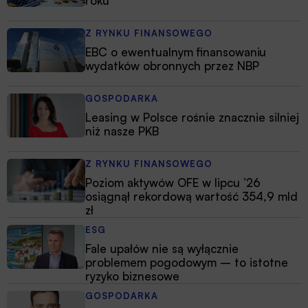
roku
Z RYNKU FINANSOWEGO
EBC o ewentualnym finansowaniu
wydatków obronnych przez NBP
GOSPODARKA
Leasing w Polsce rośnie znacznie silniej
niż nasze PKB
Z RYNKU FINANSOWEGO
Poziom aktywów OFE w lipcu ’26
osiągnął rekordową wartość 354,9 mld
zł
ESG
Fale upałów nie są wyłącznie
problemem pogodowym – to istotne
ryzyko biznesowe
GOSPODARKA