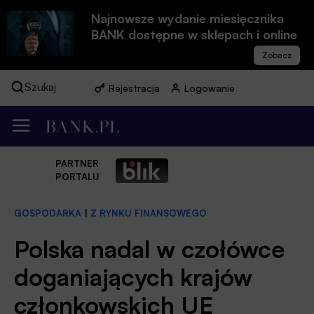
Najnowsze wydanie miesięcznika
BANK dostępne w sklepach i online
Szukaj
Rejestracja
Logowanie
PARTNER
PORTALU
GOSPODARKA
|
Z RYNKU FINANSOWEGO
Polska nadal w czołówce
doganiających krajów
członkowskich UE