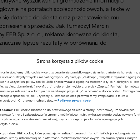
efektywne wyszukiwanie i gromadzenie informacji o
głównie na portalach społecznościowych, a także w
je się dotarcie do klienta oraz przedstawienie mu
odniesienie sprzedaży. Jak tłumaczył Marcin
 FEB Sp. z o. o., reklama kierowana do klienta,
 znacznie lepsze rezultaty w porównaniu do
Strona korzysta z plików cookie
tronie stosujemy pliki cookie w celu zapewnienie prawidłowego działania, ułatwienia korzystania, 
e w celach statystycznych i marketingowych. Wybierając „Zaakceptuj wszystkie” wyrażasz zgodę n
owanie wszystkich plików cookie. Jeśli chcesz wyrazić zgodę na stosowanie tylko niektórych plików
ie, wybierz „Ustawienia”, skonfiguruj preferencje i wybierz przycisk „Zapisz”. Pamiętaj, że możesz
nić swoje ustawienia w każdym czasie klikając przycisk „Pliki cookie” w stopce portalu. Szczegółow
rmacje o sposobie, w jaki używamy plików cookie oraz przetwarzamy Twoje dane, a także o
ysługujących Ci prawach, odnajdziesz w
Polityce prywatności
.
 zakresie pozyskiwania unikalnych informacji. Marcin
ezbędne:
Pliki cookie niezbędne do prawidłowego działania strony internetowej, zapewniające
 IT za pomocą komputerów i smartphonów są w stanie
stawowe funkcje i zabezpieczenia strony umożliwiające, m.in. wykorzystywanie podstawowych funk
ch jak nawigacja na stronie internetowej, czy tez dostęp do jej obszarów wymagających
za czas, czym się interesuje, a na tej podstawie
rzytelnienia.
 firmy mogą czerpać korzyści w postaci wartościowej
kcjonalne:
Pliki cookie, które pomagają w realizacji pewnych funkcji, takich jak udostępnianie
rtości strony internetowej na platformach mediów społecznościowych, zbieranie opinii i innych
 są nieodzownym elementem internetowej