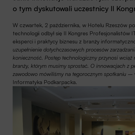
o tym dyskutowali uczestnicy II Kong
W czwartek, 2 października, w Hotelu Rzeszów p
technologii odbył się II Kongres Profesjonalistów 
eksperci i praktycy biznesu z branży informatycz
uzupełnienie dotychczasowych procesów zarządzania,
konieczność. Postęp technologiczny przynosi wciąż 
branży, którym musimy sprostać. O innowacjach z pe
zawodowo mówiliśmy na tegorocznym spotkaniu
– w
Informatyka Podkarpacka.