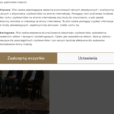
cji podmiotów trzecich.
ędą musiały jeszcze uważniej dbać o bezpieczeństwo
lityczne:
Pliki cookie wspomagające zebranie anonimowych danych statystycznych i analityczn
roduktach czy planach rozwoju z pewnością okażą się
ązanych z aktywnością użytkowników na stronie internetowej. Pomagają nam analizować liczbowe
kty ruchu użytkowników na stronie internetowej oraz służą do zrozumienia, w jaki sposób
erna.
kownicy wchodzą w interakcje ze stroną internetową. Te pliki cookie pomagają uzyskać informacje
t liczby odwiedzających, współczynnika odrzuceń, źródła ruchu itp.
ketingowe:
Pliki cookie stosowane do analizowania aktywności użytkowników, wyświetlania
wiednich reklam i kampanii marketingowych. Celem jest wyświetlanie reklam, które są istotne i
eresujące dla poszczególnych użytkowników i tym samym bardziej efektywne dla wydawców
klamodawców strony trzeciej.
Zaakceptuj wszystkie
Ustawienia