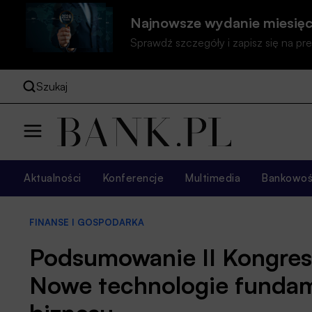
Najnowsze wydanie miesięc
Sprawdź szczegóły i zapisz się na 
Szukaj
Aktualności
Konferencje
Multimedia
Bankowość
FINANSE I GOSPODARKA
Podsumowanie II Kongresu
Nowe technologie funda