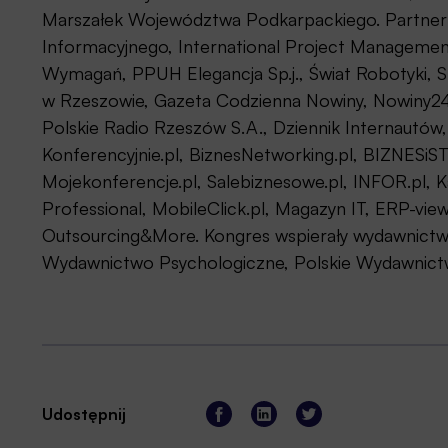
Marszałek Województwa Podkarpackiego. Partnerz
Informacyjnego, International Project Management 
Wymagań, PPUH Elegancja Sp.j., Świat Robotyki, Spo
w Rzeszowie, Gazeta Codzienna Nowiny, Nowiny24
Polskie Radio Rzeszów S.A., Dziennik Internautów,
Konferencyjnie.pl, BiznesNetworking.pl, BIZNESiSTYL
Mojekonferencje.pl, Salebiznesowe.pl, INFOR.pl, Ka
Professional, MobileClick.pl, Magazyn IT, ERP-view
Outsourcing&More. Kongres wspierały wydawnic
Wydawnictwo Psychologiczne, Polskie Wydawnict
Udostępnij