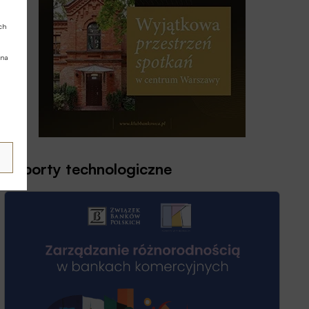
ych
 na
Raporty technologiczne