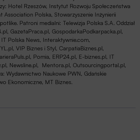
y: Hotel Rzeszów, Instytut Rozwoju Społeczeństwa
Association Polska, Stowarzyszenie Inżynierii
tlike. Patroni medialni: Telewizja Polska S.A. Oddział
.pl, GazetaPraca.pl, GospodarkaPodkarpacka.pl,
 IT Polska News, Interaktywnie.com,
.pl, VIP Biznes i Styl, CarpatiaBiznes.pl,
rieraPuls.pl, Pomia, ERP24.pl, E-biznes.pl, IT
.pl, Newsline.pl, Mentora.pl, Outsourcingportal.pl,
twa: Wydawnictwo Naukowe PWN, Gdańskie
wo Ekonomiczne, MT Biznes.