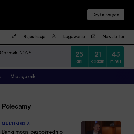
Rejestracja
Logowanie
Newsletter
 Gotówki 2026
25
21
43
dni
godzin
minut
e
Miesięcznik
Polecamy
MULTIMEDIA
Banki mogą bezpośrednio