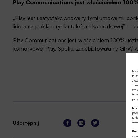
Play Communications jest właścicielem 100
„Play jest usatysfakcjonowany tymi umowami, ponie
lidera na polskim rynku telefonii komórkowej” –
Play Communications jest właścicielem 100% udział
komórkowej Play. Spółka zadebiutowała na GPW w 
Na s
takż
stos
cook
zmie
info
prz
Ni
pod
taki
Udostępnij
uwie
Fun
zawa