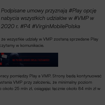
Podpisane umowy przyznają #Play opcję
nabycia wszystkich udziałów w #VMP w
2020 r. #P4 #VirginMobilePolska
 że wszystkie udziały w VMP zostaną sprzedane Play
 czytamy w komunikacie.
łpracy pomiędzy Play a VMP. Strony będą kontynuować
ania VMP przy założeniu, że minimalny poziom
około 25 mln zł, osiągając łącznie około 84 mln zł w