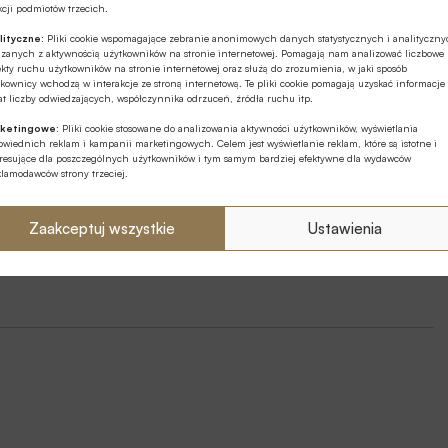
cji podmiotów trzecich.
lityczne:
Pliki cookie wspomagające zebranie anonimowych danych statystycznych i analityczn
ązanych z aktywnością użytkowników na stronie internetowej. Pomagają nam analizować liczbowe
Play
Telekomunikacja
telekomy
kty ruchu użytkowników na stronie internetowej oraz służą do zrozumienia, w jaki sposób
kownicy wchodzą w interakcje ze stroną internetową. Te pliki cookie pomagają uzyskać informacje
t liczby odwiedzających, współczynnika odrzuceń, źródła ruchu itp.
ketingowe:
Pliki cookie stosowane do analizowania aktywności użytkowników, wyświetlania
wiednich reklam i kampanii marketingowych. Celem jest wyświetlanie reklam, które są istotne i
eresujące dla poszczególnych użytkowników i tym samym bardziej efektywne dla wydawców
klamodawców strony trzeciej.
Zaakceptuj wszystkie
Ustawienia