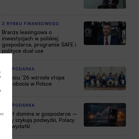
Z RYNKU FINANSOWEGO
Branża leasingowa o
inwestycjach w polskiej
gospodarce, programie SAFE i
polityce dual use
GOSPODARKA
a
W lipcu ’26 wzrosła stopa
a
bezrobocia w Polsce
e
GOSPODARKA
Efekt domina w gospodarce –
cji
firmy szykują podwyżki, Polacy
tną wydatki