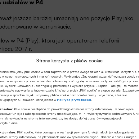
% udziałów w P4
waż jeszcze bardziej umacniają one pozycję Play jako
 podsumowano w komunikacie.
ów w P4 (Play), która jest operatorem telefonii
lipcu 2017 r.
Strona korzysta z plików cookie
Źródło: ISBnews
tronie stosujemy pliki cookie w celu zapewnienie prawidłowego działania, ułatwienia korzystania, 
e w celach statystycznych i marketingowych. Wybierając „Zaakceptuj wszystkie” wyrażasz zgodę n
owanie wszystkich plików cookie. Jeśli chcesz wyrazić zgodę na stosowanie tylko niektórych plików
ie, wybierz „Ustawienia”, skonfiguruj preferencje i wybierz przycisk „Zapisz”. Pamiętaj, że możesz
nić swoje ustawienia w każdym czasie klikając przycisk „Pliki cookie” w stopce portalu. Szczegółow
rmacje o sposobie, w jaki używamy plików cookie oraz przetwarzamy Twoje dane, a także o
ysługujących Ci prawach, odnajdziesz w
Polityce prywatności
.
ezbędne:
Pliki cookie niezbędne do prawidłowego działania strony internetowej, zapewniające
stawowe funkcje i zabezpieczenia strony umożliwiające, m.in. wykorzystywanie podstawowych funk
ch jak nawigacja na stronie internetowej, czy tez dostęp do jej obszarów wymagających
rzytelnienia.
kcjonalne:
Pliki cookie, które pomagają w realizacji pewnych funkcji, takich jak udostępnianie
rtości strony internetowej na platformach mediów społecznościowych, zbieranie opinii i innych