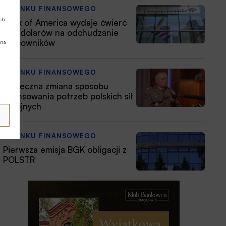
Z RYNKU FINANSOWEGO
ych
Bank of America wydaje ćwierć
mld dolarów na odchudzanie
pracowników
 na
Z RYNKU FINANSOWEGO
Konieczna zmiana sposobu
finansowania potrzeb polskich sił
zbrojnych
Z RYNKU FINANSOWEGO
Pierwsza emisja BGK obligacji z
POLSTR