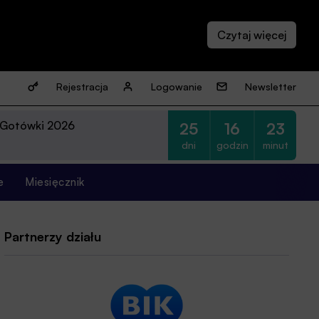
Rejestracja
Logowanie
Newsletter
 Gotówki 2026
25
16
23
dni
godzin
minut
e
Miesięcznik
Partnerzy działu