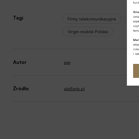
funk
Ana
zwi
Tagi
Firmy telekomunikacyjne
P4
aspe
użyt
tema
Virgin mobile Polska
Mar
odpo
int
i re
Autor
awi
Źródło
aleBank.pl