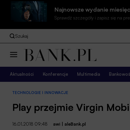
Najnowsze wydanie miesięc
Sprawdź szczegóły i zapisz się na 
Szukaj
Aktualności
Konferencje
Multimedia
Bankowość
TECHNOLOGIE I INNOWACJE
Play przejmie Virgin Mob
16.01.2018 09:48
awi
|
aleBank.pl