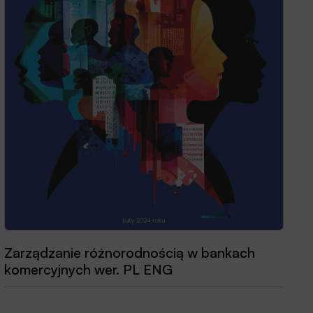
Zarządzanie różnorodnością w bankach
Przewodnik dobrych praktyk 2025
komercyjnych wer. PL ENG