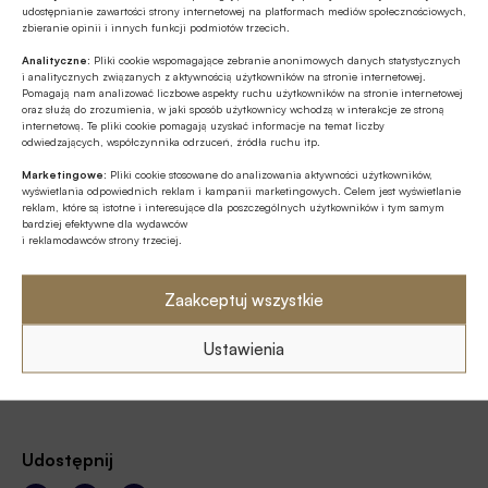
PLAQC.7BF3
udostępnianie zawartości strony internetowej na platformach mediów społecznościowych,
na numer
zbieranie opinii i innych funkcji podmiotów trzecich.
91900
Analityczne:
Pliki cookie wspomagające zebranie anonimowych danych statystycznych
i analitycznych związanych z aktywnością użytkowników na stronie internetowej.
Koszt wysłania SMSa to
19
zł
Pomagają nam analizować liczbowe aspekty ruchu użytkowników na stronie internetowej
oraz służą do zrozumienia, w jaki sposób użytkownicy wchodzą w interakcje ze stroną
netto (
23.37
zł z VAT)
internetową. Te pliki cookie pomagają uzyskać informacje na temat liczby
odwiedzających, współczynnika odrzuceń, źródła ruchu itp.
Marketingowe:
Pliki cookie stosowane do analizowania aktywności użytkowników,
wyświetlania odpowiednich reklam i kampanii marketingowych. Celem jest wyświetlanie
reklam, które są istotne i interesujące dla poszczególnych użytkowników i tym samym
bardziej efektywne dla wydawców
i reklamodawców strony trzeciej.
regulamin
Zaakceptuj wszystkie
Ustawienia
Udostępnij