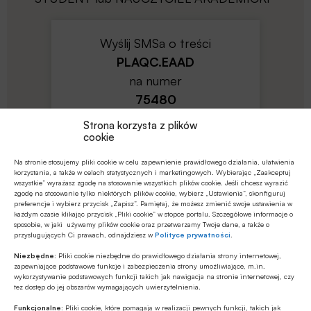
Wyślij SMSa o treści
PLAQC.EAAD
na numer
75480
Koszt wysłania SMSa to
5
zł
Strona korzysta z plików
netto (
6.15
zł z VAT)
cookie
Na stronie stosujemy pliki cookie w celu zapewnienie prawidłowego działania, ułatwienia
korzystania, a także w celach statystycznych i marketingowych. Wybierając „Zaakceptuj
wszystkie” wyrażasz zgodę na stosowanie wszystkich plików cookie. Jeśli chcesz wyrazić
zgodę na stosowanie tylko niektórych plików cookie, wybierz „Ustawienia”, skonfiguruj
preferencje i wybierz przycisk „Zapisz”. Pamiętaj, że możesz zmienić swoje ustawienia w
każdym czasie klikając przycisk „Pliki cookie” w stopce portalu. Szczegółowe informacje o
sposobie, w jaki używamy plików cookie oraz przetwarzamy Twoje dane, a także o
przysługujących Ci prawach, odnajdziesz w
Polityce prywatności
.
regulamin
Niezbędne:
Pliki cookie niezbędne do prawidłowego działania strony internetowej,
zapewniające podstawowe funkcje i zabezpieczenia strony umożliwiające, m.in.
wykorzystywanie podstawowych funkcji takich jak nawigacja na stronie internetowej, czy
tez dostęp do jej obszarów wymagających uwierzytelnienia.
Wyślij SMSa o treści
Funkcjonalne:
Pliki cookie, które pomagają w realizacji pewnych funkcji, takich jak