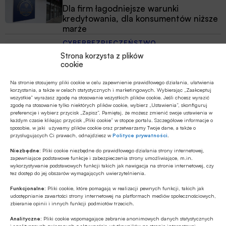
Dla firm łagodniejsze warunki
kredytowania, dla konsumentów niższe
marże
CYBERBEZPIECZEŃSTWO
Strona korzysta z plików
Apel Rady Przedsiębiorczości ws.
cookie
polskiego stanowiska w pracach Rady
UE nad pakietem Digital Omnibus
Na stronie stosujemy pliki cookie w celu zapewnienie prawidłowego działania, ułatwienia
korzystania, a także w celach statystycznych i marketingowych. Wybierając „Zaakceptuj
CYBERBEZPIECZEŃSTWO
wszystkie” wyrażasz zgodę na stosowanie wszystkich plików cookie. Jeśli chcesz wyrazić
W PKO Banku Polskim już działa
zgodę na stosowanie tylko niektórych plików cookie, wybierz „Ustawienia”, skonfiguruj
preferencje i wybierz przycisk „Zapisz”. Pamiętaj, że możesz zmienić swoje ustawienia w
pierwszy suwerenny agent AI
każdym czasie klikając przycisk „Pliki cookie” w stopce portalu. Szczegółowe informacje o
sposobie, w jaki używamy plików cookie oraz przetwarzamy Twoje dane, a także o
przysługujących Ci prawach, odnajdziesz w
Polityce prywatności
.
ESG
Niezbędne:
Pliki cookie niezbędne do prawidłowego działania strony internetowej,
Ekonomiści banku BNP Paribas o
zapewniające podstawowe funkcje i zabezpieczenia strony umożliwiające, m.in.
wpływie zmian demograficznych na
wykorzystywanie podstawowych funkcji takich jak nawigacja na stronie internetowej, czy
polski rynek pracy
tez dostęp do jej obszarów wymagających uwierzytelnienia.
Funkcjonalne:
Pliki cookie, które pomagają w realizacji pewnych funkcji, takich jak
udostępnianie zawartości strony internetowej na platformach mediów społecznościowych,
zbieranie opinii i innych funkcji podmiotów trzecich.
Analityczne:
Pliki cookie wspomagające zebranie anonimowych danych statystycznych
i analitycznych związanych z aktywnością użytkowników na stronie internetowej.