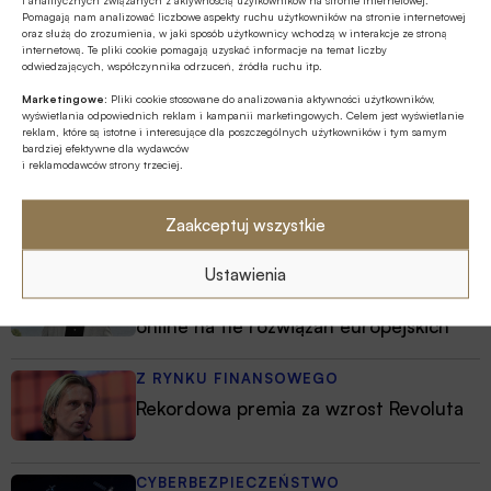
Pomagają nam analizować liczbowe aspekty ruchu użytkowników na stronie internetowej
oraz służą do zrozumienia, w jaki sposób użytkownicy wchodzą w interakcje ze stroną
internetową. Te pliki cookie pomagają uzyskać informacje na temat liczby
odwiedzających, współczynnika odrzuceń, źródła ruchu itp.
Marketingowe:
Pliki cookie stosowane do analizowania aktywności użytkowników,
wyświetlania odpowiednich reklam i kampanii marketingowych. Celem jest wyświetlanie
reklam, które są istotne i interesujące dla poszczególnych użytkowników i tym samym
bardziej efektywne dla wydawców
i reklamodawców strony trzeciej.
Najnowsze
Zaakceptuj wszystkie
Ustawienia
Z RYNKU FINANSOWEGO
Autopay o polskim rynku płatności
online na tle rozwiązań europejskich
Z RYNKU FINANSOWEGO
Rekordowa premia za wzrost Revoluta
CYBERBEZPIECZEŃSTWO