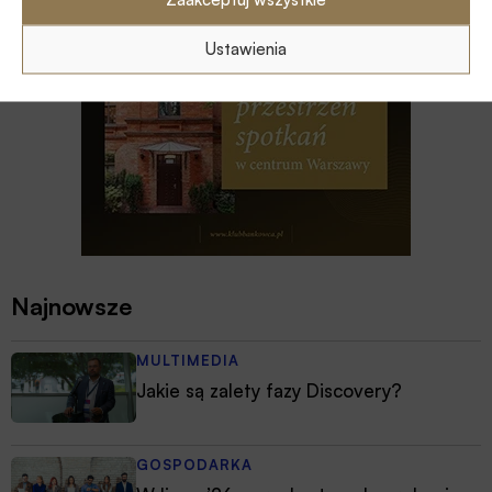
Ustawienia
Najnowsze
MULTIMEDIA
Jakie są zalety fazy Discovery?
GOSPODARKA