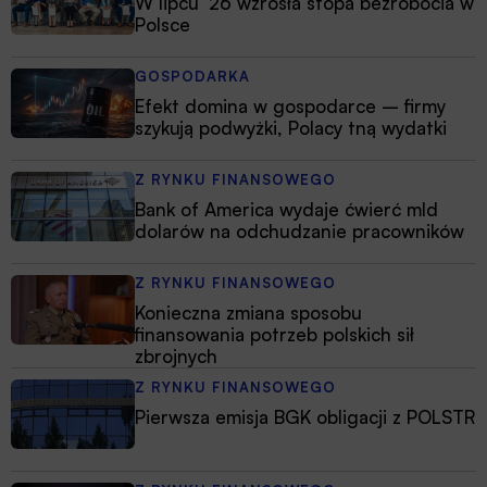
W lipcu ’26 wzrosła stopa bezrobocia w
Polsce
GOSPODARKA
Efekt domina w gospodarce – firmy
szykują podwyżki, Polacy tną wydatki
Z RYNKU FINANSOWEGO
Bank of America wydaje ćwierć mld
dolarów na odchudzanie pracowników
Z RYNKU FINANSOWEGO
Konieczna zmiana sposobu
finansowania potrzeb polskich sił
zbrojnych
Z RYNKU FINANSOWEGO
Pierwsza emisja BGK obligacji z POLSTR