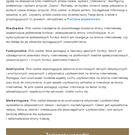
zgodę na stosowanie tylko niektórych plików cookie, wybierz „Ustawienia”, skonfiguruj
Polecamy
preferencje i wybierz przycisk „Zapisz”. Pamiętaj, że możesz zmienić swoje ustawienia w
każdym czasie klikając przycisk „Pliki cookie” w stopce portalu. Szczegółowe informacje o
sposobie, w jaki używamy plików cookie oraz przetwarzamy Twoje dane, a także o
przysługujących Ci prawach, odnajdziesz w
Polityce prywatności
.
MULTIMEDIA
Banki mogą bezpośrednio finansować
Niezbędne:
Pliki cookie niezbędne do prawidłowego działania strony internetowej,
zapewniające podstawowe funkcje i zabezpieczenia strony umożliwiające, m.in.
przemysł zbrojeniowy
wykorzystywanie podstawowych funkcji takich jak nawigacja na stronie internetowej, czy
tez dostęp do jej obszarów wymagających uwierzytelnienia.
Z RYNKU FINANSOWEGO
Funkcjonalne:
Pliki cookie, które pomagają w realizacji pewnych funkcji, takich jak
udostępnianie zawartości strony internetowej na platformach mediów społecznościowych,
PKO BP o nowych zasadach
zbieranie opinii i innych funkcji podmiotów trzecich.
ustawowych w sprawach frankowych
Analityczne:
Pliki cookie wspomagające zebranie anonimowych danych statystycznych
i analitycznych związanych z aktywnością użytkowników na stronie internetowej.
MULTIMEDIA
Pomagają nam analizować liczbowe aspekty ruchu użytkowników na stronie internetowej
oraz służą do zrozumienia, w jaki sposób użytkownicy wchodzą w interakcje ze stroną
Na czym polega faza Discovery?
internetową. Te pliki cookie pomagają uzyskać informacje na temat liczby
odwiedzających, współczynnika odrzuceń, źródła ruchu itp.
Marketingowe:
Pliki cookie stosowane do analizowania aktywności użytkowników,
wyświetlania odpowiednich reklam i kampanii marketingowych. Celem jest wyświetlanie
Z RYNKU FINANSOWEGO
reklam, które są istotne i interesujące dla poszczególnych użytkowników i tym samym
Branża leasingowa o inwestycjach w
bardziej efektywne dla wydawców
i reklamodawców strony trzeciej.
polskiej gospodarce, programie SAFE i
polityce dual use
Zaakceptuj wszystkie