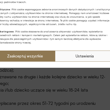
cji podmiotów trzecich.
lityczne:
Pliki cookie wspomagające zebranie anonimowych danych statystycznych i analityczn
z osoby z Ukrainy chcące zatrzymać się przez jakiś
ązanych z aktywnością użytkowników na stronie internetowej. Pomagają nam analizować liczbowe
kty ruchu użytkowników na stronie internetowej oraz służą do zrozumienia, w jaki sposób
ysługujących im świadczeń, zasiłków i dopłat
kownicy wchodzą w interakcje ze stroną internetową. Te pliki cookie pomagają uzyskać informacje
t liczby odwiedzających, współczynnika odrzuceń, źródła ruchu itp.
ualny rachunek bankowy. Lista tych świadczeń stale
st udostępniona uchodźcom po otrzymaniu numeru
ketingowe:
Pliki cookie stosowane do analizowania aktywności użytkowników, wyświetlania
wiednich reklam i kampanii marketingowych. Celem jest wyświetlanie reklam, które są istotne i
eresujące dla poszczególnych użytkowników i tym samym bardziej efektywne dla wydawców
klamodawców strony trzeciej.
takich samych zasadach jak polskim obywatelom – na
Zaakceptuj wszystkie
Ustawienia
rt” w wysokości 300 zł (przyznawane każdemu
hodźca);
znawane na drugie i każde kolejne dziecko w wieku 12-
wego;
ia i/lub dziecko uczące się w wieku 18-24 lata
wypłacane przez okres 51-72 tygodni po urodzeniu