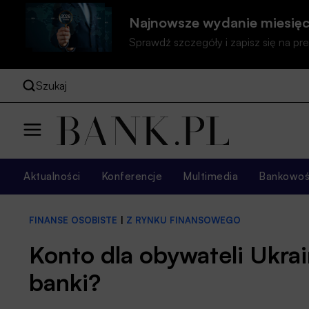
Najnowsze wydanie miesięc
Sprawdź szczegóły i zapisz się na 
Szukaj
Aktualności
Konferencje
Multimedia
Bankowość
FINANSE OSOBISTE
|
Z RYNKU FINANSOWEGO
Konto dla obywateli Ukrai
banki?