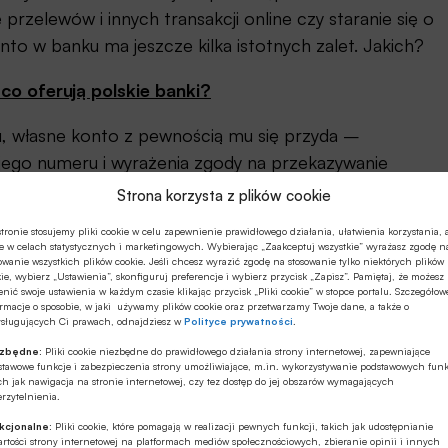
przelewów i innych transakcji online czy staranie się o
nto w banku ma jeszcze kilka istotnych zalet. Jakich?
co oferują polskie banki?
ju, własne konto z pewnością mu się przyda –
go numeru i wyrażenia zgody na przekazywanie
ROR umożliwia założenie Profilu Zaufanego, dzięki
Strona korzysta z plików cookie
stemach administracji publicznej i szybko załatwiać
tronie stosujemy pliki cookie w celu zapewnienie prawidłowego działania, ułatwienia korzystania, 
się zwykła wygoda codziennego korzystania z
e w celach statystycznych i marketingowych. Wybierając „Zaakceptuj wszystkie” wyrażasz zgodę n
owanie wszystkich plików cookie. Jeśli chcesz wyrazić zgodę na stosowanie tylko niektórych plików
ństwo, o którym trudno mówić, kiedy trzyma się
ie, wybierz „Ustawienia”, skonfiguruj preferencje i wybierz przycisk „Zapisz”. Pamiętaj, że możesz
nić swoje ustawienia w każdym czasie klikając przycisk „Pliki cookie” w stopce portalu. Szczegółow
 podstawowych potrzeb pod przysłowiową „poduszką”-
rmacje o sposobie, w jaki używamy plików cookie oraz przetwarzamy Twoje dane, a także o
inanse.
ysługujących Ci prawach, odnajdziesz w
Polityce prywatności
.
ezbędne:
Pliki cookie niezbędne do prawidłowego działania strony internetowej, zapewniające
stawowe funkcje i zabezpieczenia strony umożliwiające, m.in. wykorzystywanie podstawowych funk
ch jak nawigacja na stronie internetowej, czy tez dostęp do jej obszarów wymagających
rzytelnienia.
kcjonalne:
Pliki cookie, które pomagają w realizacji pewnych funkcji, takich jak udostępnianie
rtości strony internetowej na platformach mediów społecznościowych, zbieranie opinii i innych