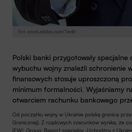
Fot. stock.adobe.com/TexBr
Polski banki przygotowały specjalne 
wybuchu wojny znaleźli schronienie w
finansowych stosuje uproszczoną pr
minimum formalności. Wyjaśniamy naj
otwarciem rachunku bankowego przez
Od początku wojny w Ukrainie polską granicę prze
Granicznej). Z rządowych szacunków wynika, że co 
(EWL Group, Raport specjalny „Uchodźcy z Ukrainy 