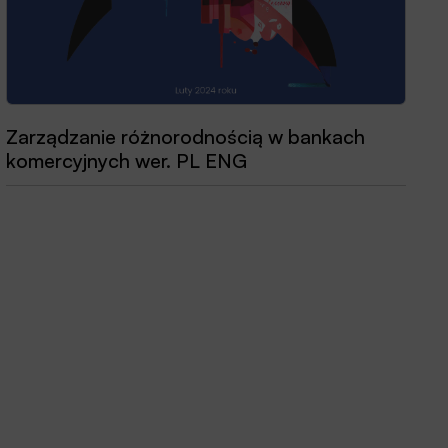
Zarządzanie różnorodnością w bankach
Przewodnik dobrych praktyk 2025
komercyjnych wer. PL ENG