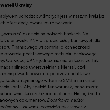
wateli Ukrainy
apływem uchodźców (których jest w naszym kraju już
oich ofert dedykowane im rozwiązania.
„wymusiła” działanie na polskich bankach. Na
ot. stanowiska KNF w sprawie usług bankowych dla
adzoru Finansowego wspomniał o konieczności
ybkie otwarcie podstawowego rachunku bankowego
owy. Co więcej UKNF jednoznacznie wskazał, że taki
ań silnego uwierzytelniania klienta”, czyli
najmniej dwuetapowo, np. poprzez dodatkowe
owego kodu otrzymanego w formie SMS-a na numer
nia konta. Aby spełnić ten warunek, banki muszą
adania wniosku o założenie rachunku. Nie będzie to
dstawowych dokumentów.
Dodatkowo, nadzór
problemów i usuwaniu przeszkód związanych z