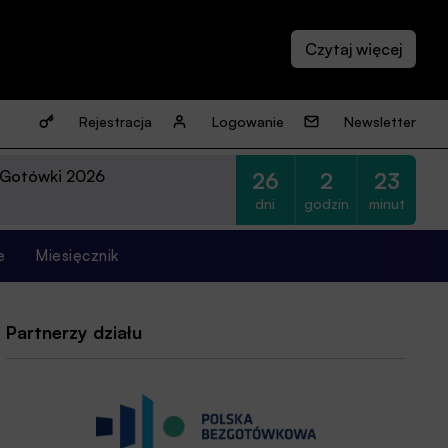
Rejestracja
Logowanie
Newsletter
 Gotówki 2026
26
2
23
dni
godzin
minut
e
Miesięcznik
Partnerzy działu