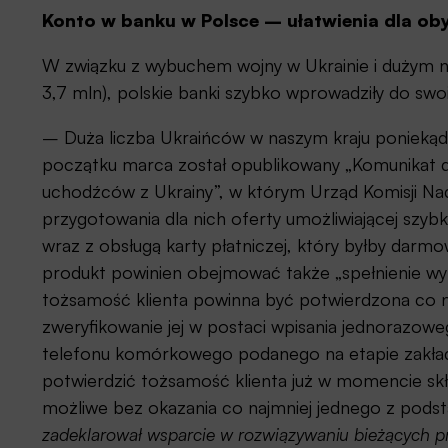
Konto w banku w Polsce – ułatwienia dla oby
W związku z wybuchem wojny w Ukrainie i dużym n
3,7 mln), polskie banki szybko wprowadziły do sw
– Duża liczba Ukraińców w naszym kraju poniekąd 
początku marca został opublikowany „Komunikat d
uchodźców z Ukrainy”, w którym Urząd Komisji N
przygotowania dla nich oferty umożliwiającej sz
wraz z obsługą karty płatniczej, który byłby darm
produkt powinien obejmować także „spełnienie wymag
tożsamość klienta powinna być potwierdzona co 
zweryfikowanie jej w postaci wpisania jednoraz
telefonu komórkowego podanego na etapie zakłada
potwierdzić tożsamość klienta już w momencie skł
możliwe bez okazania co najmniej jednego z po
zadeklarował wsparcie w rozwiązywaniu bieżących 