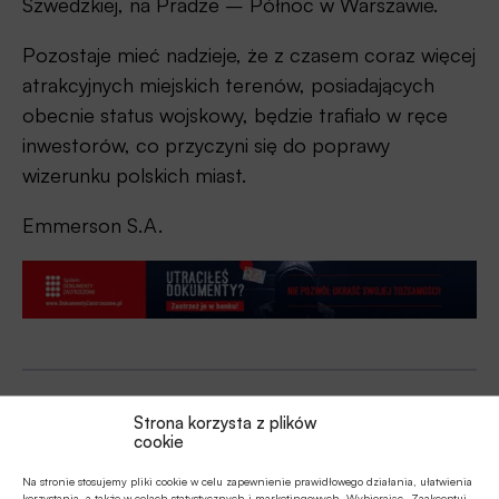
Szwedzkiej, na Pradze – Północ w Warszawie.
Pozostaje mieć nadzieje, że z czasem coraz więcej
atrakcyjnych miejskich terenów, posiadających
obecnie status wojskowy, będzie trafiało w ręce
inwestorów, co przyczyni się do poprawy
wizerunku polskich miast.
Emmerson S.A.
Strona korzysta z plików
Udostępnij
cookie
Na stronie stosujemy pliki cookie w celu zapewnienie prawidłowego działania, ułatwienia
korzystania, a także w celach statystycznych i marketingowych. Wybierając „Zaakceptuj