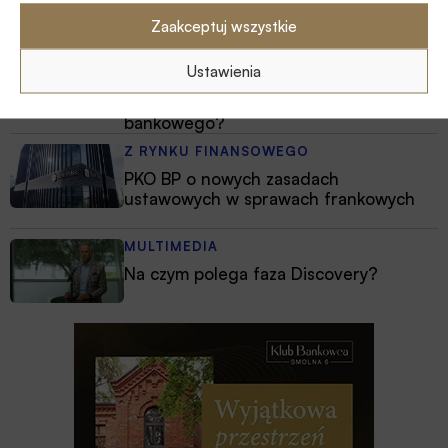
przemysł zbrojeniowy
Zaakceptuj wszystkie
ESG
Ustawienia
Zielone remonty odrębnym, masowym
segmentem rynku finansowania
bankowego?
Z RYNKU FINANSOWEGO
PKO BP o nowych zasadach
ustawowych w sprawach frankowych
MULTIMEDIA
Na czym polega faza Discovery?