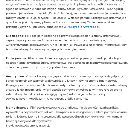
wszystkie” wyrażasz zgodę na stosowanie wszystkich plików cookie. Jeśli chcesz wyrazić
zgodę na stosowanie tylko niektórych plików cookie, wybierz „Ustawienia”, skonfiguruj
preferencje i wybierz przycisk „Zapisz”. Pamiętaj, że możesz zmienić swoje ustawienia w
każdym czasie klikając przycisk „Pliki cookie” w stopce portalu. Szczegółowe informacje o
sposobie, w jaki używamy plików cookie oraz przetwarzamy Twoje dane, a także o
Tagi
przysługujących Ci prawach, odnajdziesz w
Polityce prywatności
.
Niezbędne:
Pliki cookie niezbędne do prawidłowego działania strony internetowej,
zapewniające podstawowe funkcje i zabezpieczenia strony umożliwiające, m.in.
wykorzystywanie podstawowych funkcji takich jak nawigacja na stronie internetowej, czy
tez dostęp do jej obszarów wymagających uwierzytelnienia.
Autor
Funkcjonalne:
Pliki cookie, które pomagają w realizacji pewnych funkcji, takich jak
udostępnianie zawartości strony internetowej na platformach mediów społecznościowych,
zbieranie opinii i innych funkcji podmiotów trzecich.
Źródło
Analityczne:
Pliki cookie wspomagające zebranie anonimowych danych statystycznych
i analitycznych związanych z aktywnością użytkowników na stronie internetowej.
Pomagają nam analizować liczbowe aspekty ruchu użytkowników na stronie internetowej
oraz służą do zrozumienia, w jaki sposób użytkownicy wchodzą w interakcje ze stroną
internetową. Te pliki cookie pomagają uzyskać informacje na temat liczby
odwiedzających, współczynnika odrzuceń, źródła ruchu itp.
Polecamy
Marketingowe:
Pliki cookie stosowane do analizowania aktywności użytkowników,
wyświetlania odpowiednich reklam i kampanii marketingowych. Celem jest wyświetlanie
reklam, które są istotne i interesujące dla poszczególnych użytkowników i tym samym
bardziej efektywne dla wydawców
MULTIMEDIA
i reklamodawców strony trzeciej.
Banki mogą bezpośrednio finansować