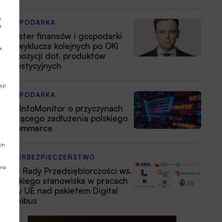
a
GOSPODARKA
a
Minister finansów i gospodarki
nie wyklucza kolejnych po OKI
e
propozycji dot. produktów
inwestycyjnych
cji
GOSPODARKA
BIG InfoMonitor o przyczynach
rosnącego zadłużenia polskiego
e-commerce
ych
CYBERBEZPIECZEŃSTWO
 na
Apel Rady Przedsiębiorczości ws.
polskiego stanowiska w pracach
Rady UE nad pakietem Digital
Omnibus