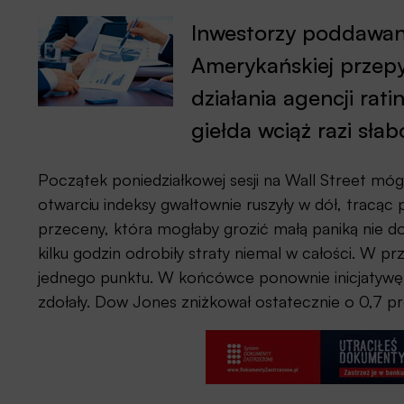
Inwestorzy poddawani
Amerykańskiej przepyc
działania agencji ra
giełda wciąż razi słab
Początek poniedziałkowej sesji na Wall Street mó
otwarciu indeksy gwałtownie ruszyły w dół, tracąc 
przeceny, która mogłaby grozić małą paniką nie dos
kilku godzin odrobiły straty niemal w całości. W 
jednego punktu. W końcówce ponownie inicjatywę pr
zdołały. Dow Jones zniżkował ostatecznie o 0,7 pr