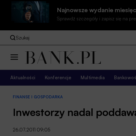
Najnowsze wydanie miesięc
Sprawdź szczegóły i zapisz się na 
Szukaj
Aktualności
Konferencje
Multimedia
Bankowość
FINANSE I GOSPODARKA
Inwestorzy nadal poddawa
26.07.2011 09:05