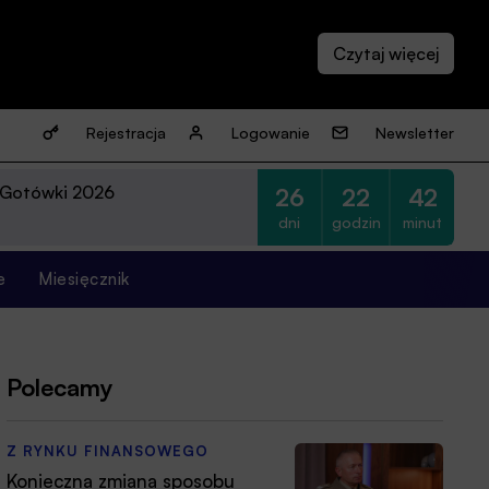
Rejestracja
Logowanie
Newsletter
 Gotówki 2026
26
22
42
dni
godzin
minut
e
Miesięcznik
Polecamy
Z RYNKU FINANSOWEGO
Konieczna zmiana sposobu