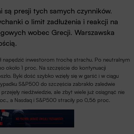
 są presji tych samych czynników.
hanki o limit zadłużenia i reakcji na
tingowych wobec Grecji. Warszawska
ością.
gł napędzić inwestorom trochę strachu. Po neutralnym
po około 1 proc. Na szczęście do kontynuacji
zło. Byki dość szybko wzięły się w garść i w ciągu
przypadku S&P500 do szczęścia zabrakło zaledwie
zejęły niedźwiedzie, ale zbyt wiele już osiągnąć nie
oc., a Nasdaq i S&P500 straciły po 0,56 proc.