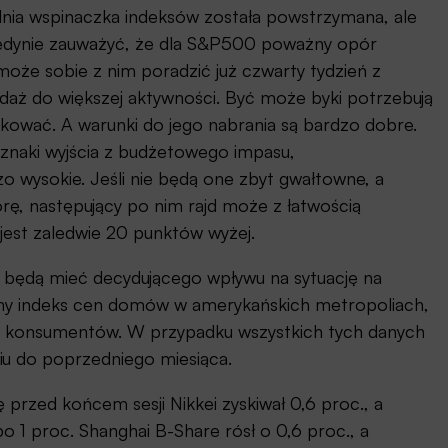
nia wspinaczka indeksów została powstrzymana, ale
 jedynie zauważyć, że dla S&P500 poważny opór
może sobie z nim poradzić już czwarty tydzień z
aż do większej aktywności. Być może byki potrzebują
akować. A warunki do jego nabrania są bardzo dobre.
oznaki wyjścia z budżetowego impasu,
 wysokie. Jeśli nie będą one zbyt gwałtowne, a
porę, następujący po nim rajd może z łatwością
jest zaledwie 20 punktów wyżej.
 będą mieć decydującego wpływu na sytuację na
namy indeks cen domów w amerykańskich metropoliach,
a konsumentów. W przypadku wszystkich tych danych
iu do poprzedniego miesiąca.
 przed końcem sesji Nikkei zyskiwał 0,6 proc., a
o 1 proc. Shanghai B-Share rósł o 0,6 proc., a