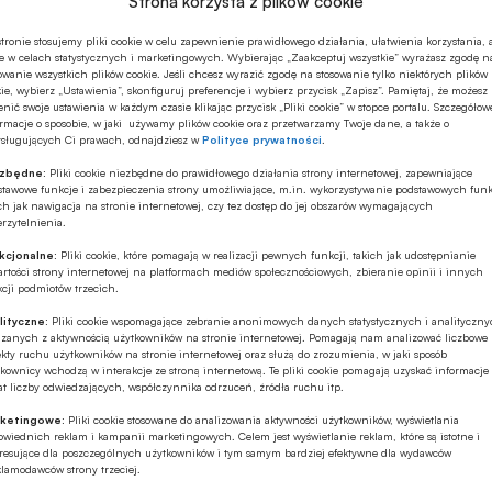
Strona korzysta z plików cookie
tronie stosujemy pliki cookie w celu zapewnienie prawidłowego działania, ułatwienia korzystania, 
e w celach statystycznych i marketingowych. Wybierając „Zaakceptuj wszystkie” wyrażasz zgodę n
owanie wszystkich plików cookie. Jeśli chcesz wyrazić zgodę na stosowanie tylko niektórych plików
ie, wybierz „Ustawienia”, skonfiguruj preferencje i wybierz przycisk „Zapisz”. Pamiętaj, że możesz
nić swoje ustawienia w każdym czasie klikając przycisk „Pliki cookie” w stopce portalu. Szczegółow
rmacje o sposobie, w jaki używamy plików cookie oraz przetwarzamy Twoje dane, a także o
ysługujących Ci prawach, odnajdziesz w
Polityce prywatności
.
ezbędne:
Pliki cookie niezbędne do prawidłowego działania strony internetowej, zapewniające
stawowe funkcje i zabezpieczenia strony umożliwiające, m.in. wykorzystywanie podstawowych funk
ch jak nawigacja na stronie internetowej, czy tez dostęp do jej obszarów wymagających
rzytelnienia.
kcjonalne:
Pliki cookie, które pomagają w realizacji pewnych funkcji, takich jak udostępnianie
rtości strony internetowej na platformach mediów społecznościowych, zbieranie opinii i innych
cji podmiotów trzecich.
lityczne:
Pliki cookie wspomagające zebranie anonimowych danych statystycznych i analityczn
ązanych z aktywnością użytkowników na stronie internetowej. Pomagają nam analizować liczbowe
kty ruchu użytkowników na stronie internetowej oraz służą do zrozumienia, w jaki sposób
kownicy wchodzą w interakcje ze stroną internetową. Te pliki cookie pomagają uzyskać informacje
t liczby odwiedzających, współczynnika odrzuceń, źródła ruchu itp.
ketingowe:
Pliki cookie stosowane do analizowania aktywności użytkowników, wyświetlania
wiednich reklam i kampanii marketingowych. Celem jest wyświetlanie reklam, które są istotne i
eresujące dla poszczególnych użytkowników i tym samym bardziej efektywne dla wydawców
klamodawców strony trzeciej.