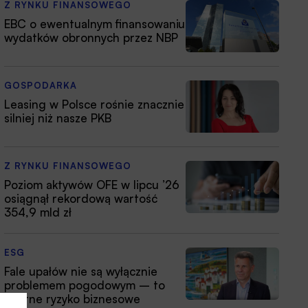
Z RYNKU FINANSOWEGO
EBC o ewentualnym finansowaniu
wydatków obronnych przez NBP
GOSPODARKA
Leasing w Polsce rośnie znacznie
silniej niż nasze PKB
Z RYNKU FINANSOWEGO
Poziom aktywów OFE w lipcu ’26
osiągnął rekordową wartość
354,9 mld zł
ESG
Fale upałów nie są wyłącznie
problemem pogodowym – to
istotne ryzyko biznesowe