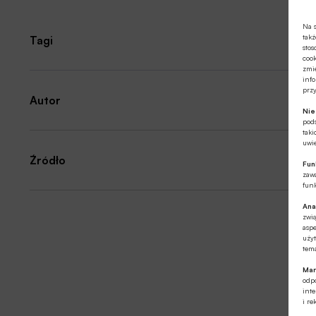
Na s
takż
Tagi
stos
cook
zmie
info
prz
Autor
Ni
pod
taki
uwie
Źródło
Fun
zawa
funk
Ana
zwi
aspe
użyt
tema
Mar
odpo
int
i re