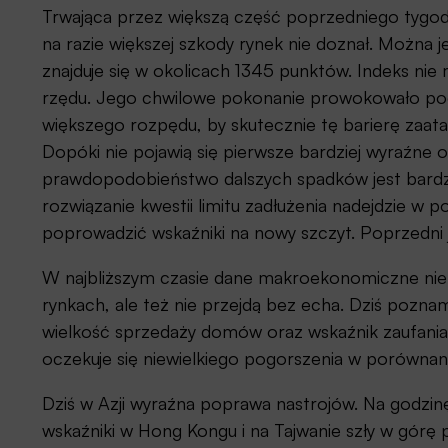
Trwająca przez większą część poprzedniego tygod
na razie większej szkody rynek nie doznał. Można
znajduje się w okolicach 1345 punktów. Indeks nie 
rzędu. Jego chwilowe pokonanie prowokowało pod
większego rozpędu, by skutecznie tę barierę zaat
Dopóki nie pojawią się pierwsze bardziej wyraźne 
prawdopodobieństwo dalszych spadków jest bardzo
rozwiązanie kwestii limitu zadłużenia nadejdzie w 
poprowadzić wskaźniki na nowy szczyt. Poprzedni 
W najbliższym czasie dane makroekonomiczne nie
rynkach, ale też nie przejdą bez echa. Dziś poz
wielkość sprzedaży domów oraz wskaźnik zaufani
oczekuje się niewielkiego pogorszenia w porównan
Dziś w Azji wyraźna poprawa nastrojów. Na godzinę
wskaźniki w Hong Kongu i na Tajwanie szły w górę p