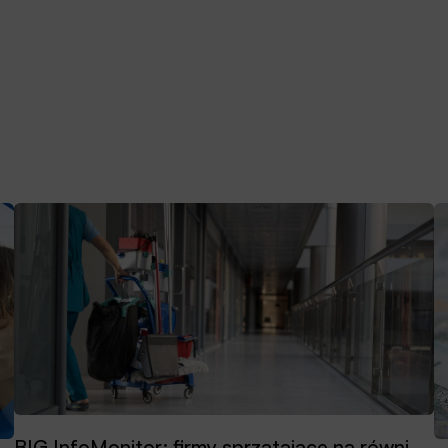
BIG InfoMonitor: firmy sprzątające na równi