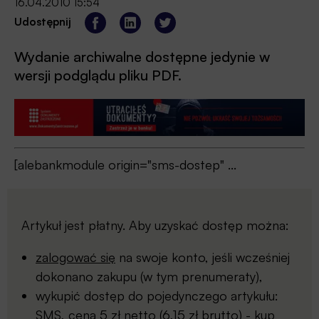
16.04.2010 15:54
Udostępnij
Wydanie archiwalne dostępne jedynie w
wersji podglądu pliku PDF.
[alebankmodule origin="sms-dostep" ...
Artykuł jest płatny. Aby uzyskać dostęp można:
zalogować się
na swoje konto, jeśli wcześniej
dokonano zakupu (w tym prenumeraty),
wykupić dostęp do pojedynczego artykułu:
SMS, cena 5 zł netto (6,15 zł brutto) -
kup