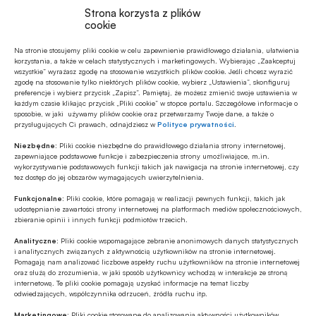
Strona korzysta z plików
cookie
Na stronie stosujemy pliki cookie w celu zapewnienie prawidłowego działania, ułatwienia
Polecamy
korzystania, a także w celach statystycznych i marketingowych. Wybierając „Zaakceptuj
wszystkie” wyrażasz zgodę na stosowanie wszystkich plików cookie. Jeśli chcesz wyrazić
zgodę na stosowanie tylko niektórych plików cookie, wybierz „Ustawienia”, skonfiguruj
preferencje i wybierz przycisk „Zapisz”. Pamiętaj, że możesz zmienić swoje ustawienia w
MULTIMEDIA
każdym czasie klikając przycisk „Pliki cookie” w stopce portalu. Szczegółowe informacje o
Banki mogą bezpośrednio finansować
sposobie, w jaki używamy plików cookie oraz przetwarzamy Twoje dane, a także o
przysługujących Ci prawach, odnajdziesz w
Polityce prywatności
.
przemysł zbrojeniowy
Niezbędne:
Pliki cookie niezbędne do prawidłowego działania strony internetowej,
zapewniające podstawowe funkcje i zabezpieczenia strony umożliwiające, m.in.
ESG
wykorzystywanie podstawowych funkcji takich jak nawigacja na stronie internetowej, czy
tez dostęp do jej obszarów wymagających uwierzytelnienia.
Zielone remonty odrębnym, masowym
segmentem rynku finansowania
Funkcjonalne:
Pliki cookie, które pomagają w realizacji pewnych funkcji, takich jak
bankowego?
udostępnianie zawartości strony internetowej na platformach mediów społecznościowych,
zbieranie opinii i innych funkcji podmiotów trzecich.
Z RYNKU FINANSOWEGO
Analityczne:
Pliki cookie wspomagające zebranie anonimowych danych statystycznych
PKO BP o nowych zasadach
i analitycznych związanych z aktywnością użytkowników na stronie internetowej.
ustawowych w sprawach frankowych
Pomagają nam analizować liczbowe aspekty ruchu użytkowników na stronie internetowej
oraz służą do zrozumienia, w jaki sposób użytkownicy wchodzą w interakcje ze stroną
internetową. Te pliki cookie pomagają uzyskać informacje na temat liczby
odwiedzających, współczynnika odrzuceń, źródła ruchu itp.
MULTIMEDIA
Na czym polega faza Discovery?
Marketingowe:
Pliki cookie stosowane do analizowania aktywności użytkowników,