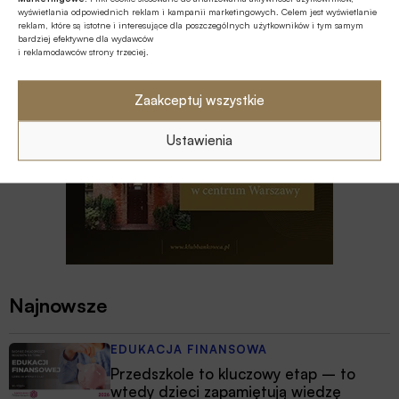
wyświetlania odpowiednich reklam i kampanii marketingowych. Celem jest wyświetlanie
reklam, które są istotne i interesujące dla poszczególnych użytkowników i tym samym
bardziej efektywne dla wydawców
i reklamodawców strony trzeciej.
Zaakceptuj wszystkie
Ustawienia
Najnowsze
EDUKACJA FINANSOWA
Przedszkole to kluczowy etap – to
wtedy dzieci zapamiętują wiedzę