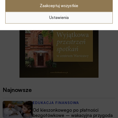
Zaakceptuj wszystkie
Ustawienia
Najnowsze
EDUKACJA FINANSOWA
Od kieszonkowego po płatności
bezgotówkowe – wakacyjna przygoda