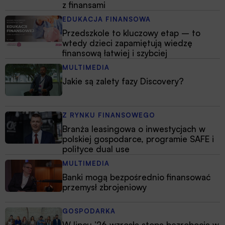
z finansami
EDUKACJA FINANSOWA
Przedszkole to kluczowy etap – to
wtedy dzieci zapamiętują wiedzę
finansową łatwiej i szybciej
MULTIMEDIA
Jakie są zalety fazy Discovery?
Z RYNKU FINANSOWEGO
Branża leasingowa o inwestycjach w
polskiej gospodarce, programie SAFE i
polityce dual use
MULTIMEDIA
Banki mogą bezpośrednio finansować
przemysł zbrojeniowy
GOSPODARKA
W lipcu ’26 wzrosła stopa bezrobocia w