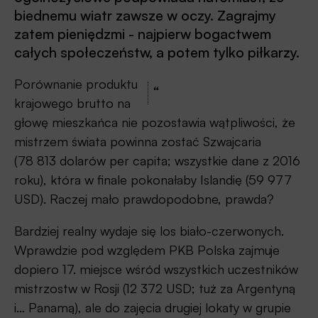
biednemu wiatr zawsze w oczy. Zagrajmy
zatem pieniędzmi - najpierw bogactwem
całych społeczeństw, a potem tylko piłkarzy.
Porównanie produktu
“
krajowego brutto na
głowę mieszkańca nie pozostawia wątpliwości, że
mistrzem świata powinna zostać Szwajcaria
(78 813 dolarów per capita; wszystkie dane z 2016
roku), która w finale pokonałaby Islandię (59 977
USD). Raczej mało prawdopodobne, prawda?
Bardziej realny wydaje się los biało-czerwonych.
Wprawdzie pod względem PKB Polska zajmuje
dopiero 17. miejsce wśród wszystkich uczestników
mistrzostw w Rosji (12 372 USD; tuż za Argentyną
i… Panamą), ale do zajęcia drugiej lokaty w grupie