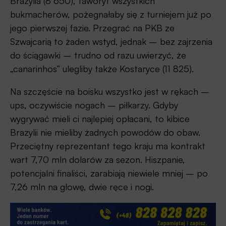
Brazylia (8 650), faworyt wszystkich
bukmacherów, pożegnałaby się z turniejem już po
jego pierwszej fazie. Przegrać na PKB ze
Szwajcarią to żaden wstyd, jednak – bez zajrzenia
do ściągawki – trudno od razu uwierzyć, że
„canarinhos” ulegliby także Kostaryce (11 825).
Na szczęście na boisku wszystko jest w rękach –
ups, oczywiście nogach – piłkarzy. Gdyby
wygrywać mieli ci najlepiej opłacani, to kibice
Brazylii nie mieliby żadnych powodów do obaw.
Przeciętny reprezentant tego kraju ma kontrakt
wart 7,70 mln dolarów za sezon. Hiszpanie,
potencjalni finaliści, zarabiają niewiele mniej – po
7,26 mln na głowę, dwie ręce i nogi.