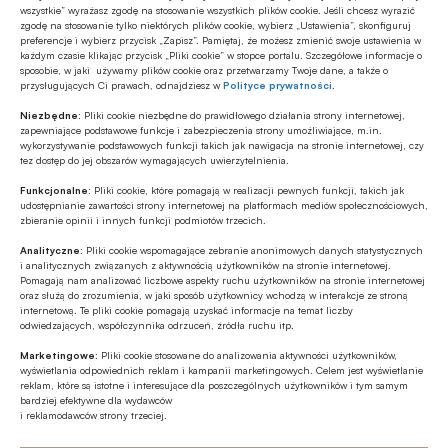
wszystkie” wyrażasz zgodę na stosowanie wszystkich plików cookie. Jeśli chcesz wyrazić
zgodę na stosowanie tylko niektórych plików cookie, wybierz „Ustawienia”, skonfiguruj
preferencje i wybierz przycisk „Zapisz”. Pamiętaj, że możesz zmienić swoje ustawienia w
każdym czasie klikając przycisk „Pliki cookie” w stopce portalu. Szczegółowe informacje o
sposobie, w jaki używamy plików cookie oraz przetwarzamy Twoje dane, a także o
Polecamy
przysługujących Ci prawach, odnajdziesz w
Polityce prywatności
.
Niezbędne:
Pliki cookie niezbędne do prawidłowego działania strony internetowej,
MULTIMEDIA
zapewniające podstawowe funkcje i zabezpieczenia strony umożliwiające, m.in.
wykorzystywanie podstawowych funkcji takich jak nawigacja na stronie internetowej, czy
Mikrofirmy potrzebują nie tylko
tez dostęp do jej obszarów wymagających uwierzytelnienia.
finansowania, ale także kompetencji
Funkcjonalne:
Pliki cookie, które pomagają w realizacji pewnych funkcji, takich jak
udostępnianie zawartości strony internetowej na platformach mediów społecznościowych,
zbieranie opinii i innych funkcji podmiotów trzecich.
ESG
Zielone remonty odrębnym, masowym
Analityczne:
Pliki cookie wspomagające zebranie anonimowych danych statystycznych
i analitycznych związanych z aktywnością użytkowników na stronie internetowej.
segmentem rynku finansowania
Pomagają nam analizować liczbowe aspekty ruchu użytkowników na stronie internetowej
bankowego?
oraz służą do zrozumienia, w jaki sposób użytkownicy wchodzą w interakcje ze stroną
internetową. Te pliki cookie pomagają uzyskać informacje na temat liczby
Z RYNKU FINANSOWEGO
odwiedzających, współczynnika odrzuceń, źródła ruchu itp.
PKO BP o nowych zasadach
Marketingowe:
Pliki cookie stosowane do analizowania aktywności użytkowników,
ustawowych w sprawach frankowych
wyświetlania odpowiednich reklam i kampanii marketingowych. Celem jest wyświetlanie
reklam, które są istotne i interesujące dla poszczególnych użytkowników i tym samym
bardziej efektywne dla wydawców
i reklamodawców strony trzeciej.
MULTIMEDIA
Na czym polega faza Discovery?