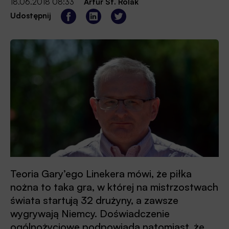
18.06.2018 08:33
Artur St. Rolak
Udostępnij
Teoria Gary’ego Linekera mówi, że piłka
nożna to taka gra, w której na mistrzostwach
świata startują 32 drużyny, a zawsze
wygrywają Niemcy. Doświadczenie
ogólnożyciowe podpowiada natomiast, że