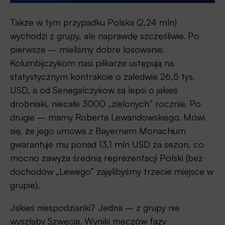
Także w tym przypadku Polska (2,24 mln)
wychodzi z grupy, ale naprawdę szczęśliwie. Po
pierwsze – mieliśmy dobre losowanie.
Kolumbijczykom nasi piłkarze ustępują na
statystycznym kontrakcie o zaledwie 26,5 tys.
USD, a od Senegalczyków są lepsi o jakieś
drobniaki, niecałe 3000 „zielonych” rocznie. Po
drugie – mamy Roberta Lewandowskiego. Mówi
się, że jego umowa z Bayernem Monachium
gwarantuje mu ponad 13,1 mln USD za sezon, co
mocno zawyża średnią reprezentacji Polski (bez
dochodów „Lewego” zajęlibyśmy trzecie miejsce w
grupie).
Jakieś niespodzianki? Jedna – z grupy nie
wyszłaby Szwecja. Wyniki meczów fazy