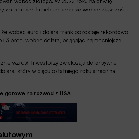
towań wobec złotego. W 2022 roku na chwilę
óry w ostatnich latach umacnia się wobec większości
 że wobec euro i dolara frank pozostaje rekordowo
 i 3 proc. wobec dolara, osiągając najmocniejsze
aźnie wzrósł. Inwestorzy zwiększają defensywne
dolara, który w ciągu ostatniego roku stracił na
.
łowe gotowe na rozwód z USA
 walutowym