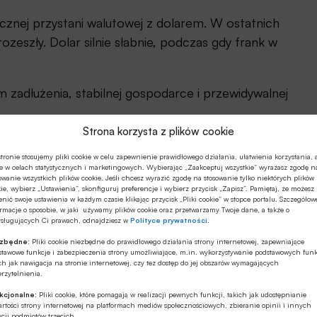
piecznej przystani walutowej z dolarem. W ostatnich
ozeszły. Dolar silnie słabnie, podczas gdy frank w
m zadłużenia, stabilnej gospodarce i przewidywalnej
Strona korzysta z plików cookie
zwajcarska zanotowała spadek, częściowo związany z
tronie stosujemy pliki cookie w celu zapewnienie prawidłowego działania, ułatwienia korzystania, 
zez administrację Donalda Trumpa, w czwartym
e w celach statystycznych i marketingowych. Wybierając „Zaakceptuj wszystkie” wyrażasz zgodę n
owanie wszystkich plików cookie. Jeśli chcesz wyrazić zgodę na stosowanie tylko niektórych plików
ie, wybierz „Ustawienia”, skonfiguruj preferencje i wybierz przycisk „Zapisz”. Pamiętaj, że możesz
nić swoje ustawienia w każdym czasie klikając przycisk „Pliki cookie” w stopce portalu. Szczegółow
rmacje o sposobie, w jaki używamy plików cookie oraz przetwarzamy Twoje dane, a także o
nie z prognozami rządu. Pomogła zapowiedź
ysługujących Ci prawach, odnajdziesz w
Polityce prywatności
.
ć sfinalizowana do końca marca 2026 roku.
ezbędne:
Pliki cookie niezbędne do prawidłowego działania strony internetowej, zapewniające
stawowe funkcje i zabezpieczenia strony umożliwiające, m.in. wykorzystywanie podstawowych funk
redyty frankowe w Polsce
ch jak nawigacja na stronie internetowej, czy tez dostęp do jej obszarów wymagających
rzytelnienia.
kcjonalne:
Pliki cookie, które pomagają w realizacji pewnych funkcji, takich jak udostępnianie
procentowych w Szwajcarii. To ma znaczenie również
rtości strony internetowej na platformach mediów społecznościowych, zbieranie opinii i innych
cji podmiotów trzecich.