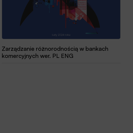
Zarządzanie różnorodnością w bankach
Przewodnik dobrych praktyk 2025
komercyjnych wer. PL ENG