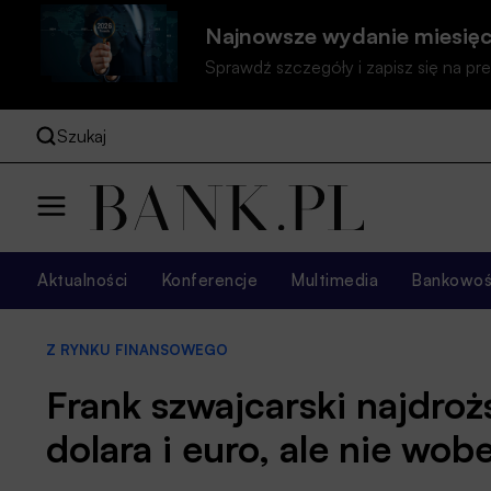
Najnowsze wydanie miesięc
Sprawdź szczegóły i zapisz się na 
Szukaj
Aktualności
Konferencje
Multimedia
Bankowość
Z RYNKU FINANSOWEGO
Frank szwajcarski najdroż
dolara i euro, ale nie wob