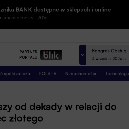
znika BANK dostępne w sklepach i online
prenumeratę roczną -20%
Kongres Obsługi
PARTNER
PORTALU
3 września 2026 r.
 spółdzielcza
POLSTR
Nieruchomości
Technologi
szy od dekady w relacji do
ec złotego