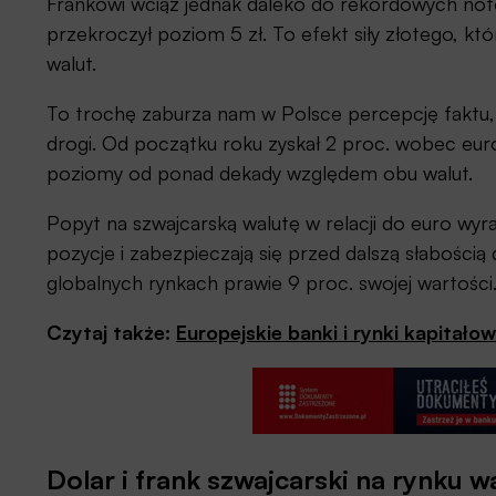
Frankowi wciąż jednak daleko do rekordowych no
przekroczył poziom 5 zł. To efekt siły złotego, kt
walut.
To trochę zaburza nam w Polsce percepcję faktu,
drogi. Od początku roku zyskał 2 proc. wobec euro
poziomy od ponad dekady względem obu walut.
Popyt na szwajcarską walutę w relacji do euro wyr
pozycje i zabezpieczają się przed dalszą słabością 
globalnych rynkach prawie 9 proc. swojej wartości
Czytaj także:
Europejskie banki i rynki kapita
Dolar i frank szwajcarski na rynku