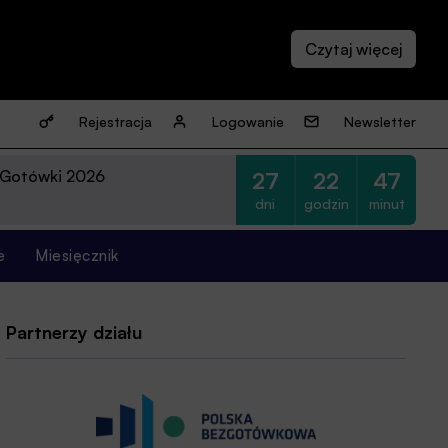
Rejestracja
Logowanie
Newsletter
 Gotówki 2026
27
22
47
dni
godzin
minut
e
Miesięcznik
Partnerzy działu