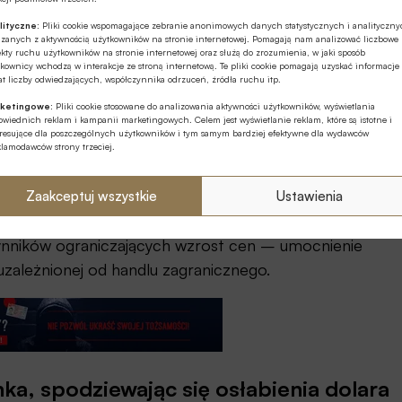
grupy osób spłacających kredyty we franku
lityczne:
Pliki cookie wspomagające zebranie anonimowych danych statystycznych i analityczn
ązanych z aktywnością użytkowników na stronie internetowej. Pomagają nam analizować liczbowe
kty ruchu użytkowników na stronie internetowej oraz służą do zrozumienia, w jaki sposób
właśnie od poziomu stóp w Szwajcarii. Stopy
kownicy wchodzą w interakcje ze stroną internetową. Te pliki cookie pomagają uzyskać informacje
t liczby odwiedzających, współczynnika odrzuceń, źródła ruchu itp.
rwca [2025 roku], a rynkowy konsensus zakłada
ketingowe:
Pliki cookie stosowane do analizowania aktywności użytkowników, wyświetlania
wiednich reklam i kampanii marketingowych. Celem jest wyświetlanie reklam, które są istotne i
eresujące dla poszczególnych użytkowników i tym samym bardziej efektywne dla wydawców
klamodawców strony trzeciej.
h, ale tylko w wyjątkowych okolicznościach, przede
wajcarii utrzymała się w styczniu na poziomie 0,1 proc.
Zaakceptuj wszystkie
Ustawienia
czynników ograniczających wzrost cen – umocnienie
uzależnionej od handlu zagranicznego.
ka, spodziewając się osłabienia dolara