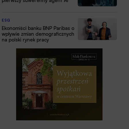
pierwszy suwerenny agent AI
ESG
Ekonomiści banku BNP Paribas o
wpływie zmian demograficznych
na polski rynek pracy