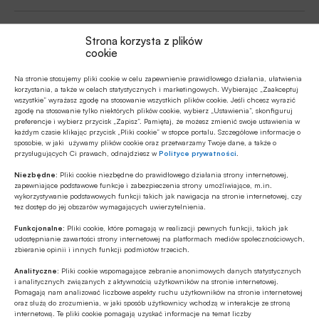
Strona korzysta z plików
Źródło
cookie
Na stronie stosujemy pliki cookie w celu zapewnienie prawidłowego działania, ułatwienia
korzystania, a także w celach statystycznych i marketingowych. Wybierając „Zaakceptuj
wszystkie” wyrażasz zgodę na stosowanie wszystkich plików cookie. Jeśli chcesz wyrazić
zgodę na stosowanie tylko niektórych plików cookie, wybierz „Ustawienia”, skonfiguruj
Polecamy
preferencje i wybierz przycisk „Zapisz”. Pamiętaj, że możesz zmienić swoje ustawienia w
każdym czasie klikając przycisk „Pliki cookie” w stopce portalu. Szczegółowe informacje o
sposobie, w jaki używamy plików cookie oraz przetwarzamy Twoje dane, a także o
MULTIMEDIA
przysługujących Ci prawach, odnajdziesz w
Polityce prywatności
.
Banki mogą bezpośrednio finansować
Niezbędne:
Pliki cookie niezbędne do prawidłowego działania strony internetowej,
przemysł zbrojeniowy
zapewniające podstawowe funkcje i zabezpieczenia strony umożliwiające, m.in.
wykorzystywanie podstawowych funkcji takich jak nawigacja na stronie internetowej, czy
tez dostęp do jej obszarów wymagających uwierzytelnienia.
Z RYNKU FINANSOWEGO
Funkcjonalne:
Pliki cookie, które pomagają w realizacji pewnych funkcji, takich jak
PKO BP o nowych zasadach
udostępnianie zawartości strony internetowej na platformach mediów społecznościowych,
zbieranie opinii i innych funkcji podmiotów trzecich.
ustawowych w sprawach frankowych
Analityczne:
Pliki cookie wspomagające zebranie anonimowych danych statystycznych
i analitycznych związanych z aktywnością użytkowników na stronie internetowej.
MULTIMEDIA
Pomagają nam analizować liczbowe aspekty ruchu użytkowników na stronie internetowej
oraz służą do zrozumienia, w jaki sposób użytkownicy wchodzą w interakcje ze stroną
Na czym polega faza Discovery?
internetową. Te pliki cookie pomagają uzyskać informacje na temat liczby