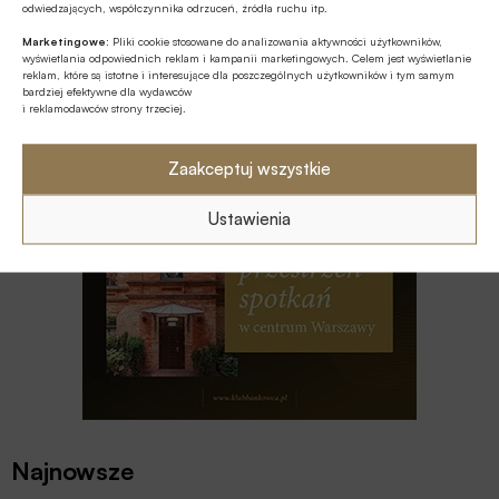
odwiedzających, współczynnika odrzuceń, źródła ruchu itp.
Marketingowe:
Pliki cookie stosowane do analizowania aktywności użytkowników,
Z RYNKU FINANSOWEGO
wyświetlania odpowiednich reklam i kampanii marketingowych. Celem jest wyświetlanie
reklam, które są istotne i interesujące dla poszczególnych użytkowników i tym samym
Branża leasingowa o inwestycjach w
bardziej efektywne dla wydawców
polskiej gospodarce, programie SAFE i
i reklamodawców strony trzeciej.
polityce dual use
Zaakceptuj wszystkie
Ustawienia
Najnowsze