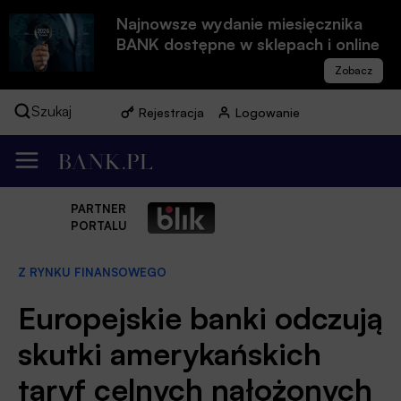
Najnowsze wydanie miesięcznika
BANK dostępne w sklepach i online
Szukaj
Rejestracja
Logowanie
PARTNER
PORTALU
Z RYNKU FINANSOWEGO
Europejskie banki odczują
skutki amerykańskich
taryf celnych nałożonych