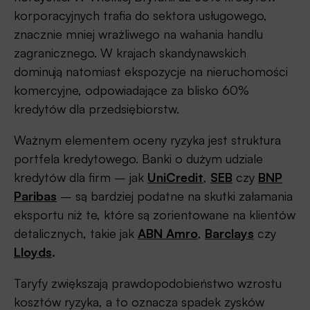
korporacyjnych trafia do sektora usługowego,
znacznie mniej wrażliwego na wahania handlu
zagranicznego. W krajach skandynawskich
dominują natomiast ekspozycje na nieruchomości
komercyjne, odpowiadające za blisko 60%
kredytów dla przedsiębiorstw.
Ważnym elementem oceny ryzyka jest struktura
portfela kredytowego. Banki o dużym udziale
kredytów dla firm – jak
UniCredit
,
S
E
B
czy
BNP
Paribas
– są bardziej podatne na skutki załamania
eksportu niż te, które są zorientowane na klientów
detalicznych, takie jak
ABN Amro
,
Barclays
czy
Lloyds
.
Taryfy zwiększają prawdopodobieństwo wzrostu
kosztów ryzyka, a to oznacza spadek zysków