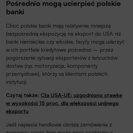
Pośrednio mogą ucierpieć polskie
banki
Choć polskie banki mają relatywnie mniejszą
bezpośrednią ekspozycję na eksport do USA niż
banki niemieckie czy włoskie, taryfy mogą uderzyć
w ich portfele kredytowe pośrednio – przez
pogorszenie sytuacji eksporterów z łańcuchów
dostaw (np. motoryzacja, komponenty
przemysłowe), którzy są klientami polskich
instytucji.
Czytaj także:
Cła USA-UE: uzgodniono stawkę
w wysokości 15 proc. dla większości unijnego
eksportu
Jeśli napięcia handlowe obniżą zamówienia z
zagranicy, część firm może mieć problemy z