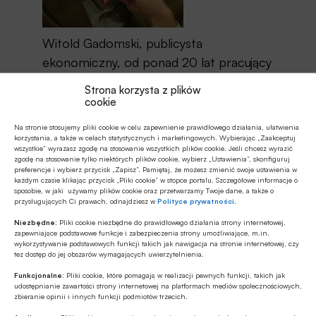
Witold Gadomski, publicysta
ekonomiczny, od ponad 20 lat pracujący
w Gazecie Wyborczej. Autor książki o
Strona korzysta z plików
Leszku Balcerowiczu, współautor
cookie
Kapitalizm. Fakty i iluzje. Od 2020 roku
Na stronie stosujemy pliki cookie w celu zapewnienie prawidłowego działania, ułatwienia
współpracuje z portalem BANK.pl.
korzystania, a także w celach statystycznych i marketingowych. Wybierając „Zaakceptuj
wszystkie” wyrażasz zgodę na stosowanie wszystkich plików cookie. Jeśli chcesz wyrazić
zgodę na stosowanie tylko niektórych plików cookie, wybierz „Ustawienia”, skonfiguruj
preferencje i wybierz przycisk „Zapisz”. Pamiętaj, że możesz zmienić swoje ustawienia w
każdym czasie klikając przycisk „Pliki cookie” w stopce portalu. Szczegółowe informacje o
sposobie, w jaki używamy plików cookie oraz przetwarzamy Twoje dane, a także o
przysługujących Ci prawach, odnajdziesz w
Polityce prywatności
.
Udostępnij
Niezbędne:
Pliki cookie niezbędne do prawidłowego działania strony internetowej,
zapewniające podstawowe funkcje i zabezpieczenia strony umożliwiające, m.in.
wykorzystywanie podstawowych funkcji takich jak nawigacja na stronie internetowej, czy
tez dostęp do jej obszarów wymagających uwierzytelnienia.
Funkcjonalne:
Pliki cookie, które pomagają w realizacji pewnych funkcji, takich jak
udostępnianie zawartości strony internetowej na platformach mediów społecznościowych,
zbieranie opinii i innych funkcji podmiotów trzecich.
Tagi