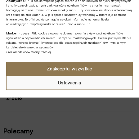
Analityczne:
Pliki cookie wspomagające zebranie anonimowych danych statystycznych
i analitycznych związanych z aktywnością użytkowników na stronie internetowej.
ABN AMRO Bank NV
Bank ING
Barclays
Pomagają nam analizować liczbowe aspekty ruchu użytkowników na stronie internetowej
oraz służą do zrozumienia, w jaki sposób użytkownicy wchodzą w interakcje ze stroną
BBVA
BNP Paribas
Cła
Eksport
internetową. Te pliki cookie pomagają uzyskać informacje na temat liczby
odwiedzających, współczynnika odrzuceń, źródła ruchu itp.
Eksporterzy
Lloyds
Morningstar
SEB
Marketingowe:
Pliki cookie stosowane do analizowania aktywności użytkowników,
wyświetlania odpowiednich reklam i kampanii marketingowych. Celem jest wyświetlanie
reklam, które są istotne i interesujące dla poszczególnych użytkowników i tym samym
UniCredit
Wojna celna
bardziej efektywne dla wydawców
i reklamodawców strony trzeciej.
Zaakceptuj wszystkie
Autor
Ustawienia
Źródło
Polecamy