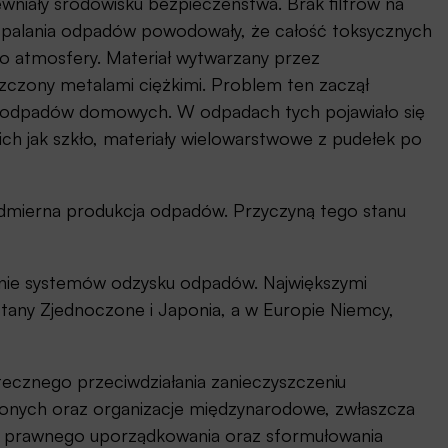
wniały środowisku bezpieczeństwa. Brak filtrów na
spalania odpadów powodowały, że całość toksycznych
do atmosfery. Materiał wytwarzany przez
czony metalami ciężkimi. Problem ten zaczął
ii odpadów domowych. W odpadach tych pojawiało się
ch jak szkło, materiały wielowarstwowe z pudełek po
mierna produkcja odpadów. Przyczyną tego stanu
anie systemów odzysku odpadów. Największymi
Stany Zjednoczone i Japonia, a w Europie Niemcy,
tecznego przeciwdziałania zanieczyszczeniu
wionych oraz organizacje międzynarodowe, zwłaszcza
e do prawnego uporządkowania oraz sformułowania