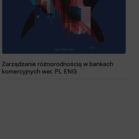
Zarządzanie różnorodnością w bankach
Przewodnik dobrych praktyk 2025
komercyjnych wer. PL ENG