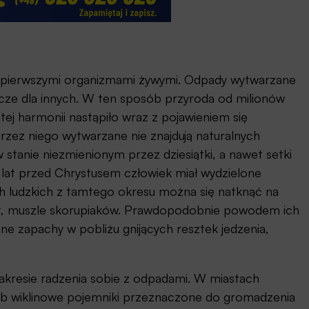
z pierwszymi organizmami żywymi. Odpady wytwarzane
cze dla innych. W ten sposób przyroda od milionów
ej harmonii nastąpiło wraz z pojawieniem się
rzez niego wytwarzane nie znajdują naturalnych
stanie niezmienionym przez dziesiątki, a nawet setki
s. lat przed Chrystusem człowiek miał wydzielone
ch ludzkich z tamtego okresu można się natknąć na
ząt, muszle skorupiaków. Prawdopodobnie powodem ich
mne zapachy w pobliżu gnijących resztek jedzenia,
akresie radzenia sobie z odpadami. W miastach
e lub wiklinowe pojemniki przeznaczone do gromadzenia