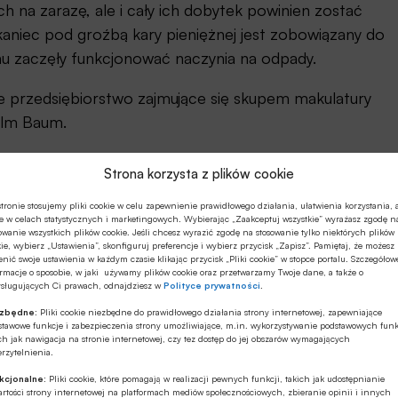
h na zarazę, ale i cały ich dobytek powinien zostać
kaniec pod groźbą kary pieniężnej jest zobowiązany do
u zaczęły funkcjonować naczynia na odpady.
ze przedsiębiorstwo zajmujące się skupem makulatury
elm Baum.
szedł w życie edykt, który pod karą urzędową
Strona korzysta z plików cookie
 odpadów włókienniczych, skrawków skór, makulatury,
tronie stosujemy pliki cookie w celu zapewnienie prawidłowego działania, ułatwienia korzystania, 
ych się do wyrobu kleju.
e w celach statystycznych i marketingowych. Wybierając „Zaakceptuj wszystkie” wyrażasz zgodę n
owanie wszystkich plików cookie. Jeśli chcesz wyrazić zgodę na stosowanie tylko niektórych plików
ie, wybierz „Ustawienia”, skonfiguruj preferencje i wybierz przycisk „Zapisz”. Pamiętaj, że możesz
nić swoje ustawienia w każdym czasie klikając przycisk „Pliki cookie” w stopce portalu. Szczegółow
rmacje o sposobie, w jaki używamy plików cookie oraz przetwarzamy Twoje dane, a także o
ysługujących Ci prawach, odnajdziesz w
Polityce prywatności
.
ezbędne:
Pliki cookie niezbędne do prawidłowego działania strony internetowej, zapewniające
giej połowie XIX wieku. W tym czasie Louis Pasteur i
stawowe funkcje i zabezpieczenia strony umożliwiające, m.in. wykorzystywanie podstawowych funk
ch jak nawigacja na stronie internetowej, czy tez dostęp do jej obszarów wymagających
Dowodzili oni, że istnieje ścisła zależność między ich
rzytelnienia.
kcjonalne:
Pliki cookie, które pomagają w realizacji pewnych funkcji, takich jak udostępnianie
rtości strony internetowej na platformach mediów społecznościowych, zbieranie opinii i innych