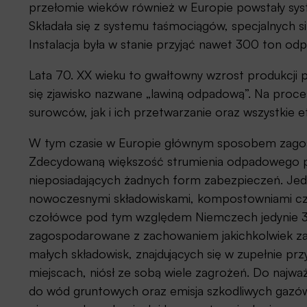
przełomie wieków również w Europie powstały sy
Składała się z systemu taśmociągów, specjalnych 
Instalacja była w stanie przyjąć nawet 300 ton od
Lata 70. XX wieku to gwałtowny wzrost produkcji p
się zjawisko nazwane „lawiną odpadową”. Na proc
surowców, jak i ich przetwarzanie oraz wszystkie
W tym czasie w Europie głównym sposobem zagosp
Zdecydowaną większość strumienia odpadowego pr
nieposiadających żadnych form zabezpieczeń. Jedy
nowoczesnymi składowiskami, kompostowniami czy 
czołówce pod tym względem Niemczech jedynie 3
zagospodarowane z zachowaniem jakichkolwiek za
małych składowisk, znajdujących się w zupełnie p
miejscach, niósł ze sobą wiele zagrożeń. Do najważ
do wód gruntowych oraz emisja szkodliwych gazó