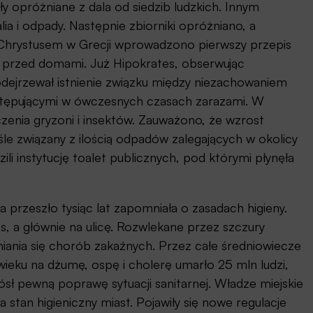
 opróżniane z dala od siedzib ludzkich. Innym
lia i odpady. Następnie zbiorniki opróżniano, a
Chrystusem w Grecji wprowadzono pierwszy przepis
ic przed domami. Już Hipokrates, obserwując
odejrzewał istnienie związku między niezachowaniem
ystępującymi w ówczesnych czasach zarazami. W
zenia gryzoni i insektów. Zauważono, że wzrost
śle związany z ilością odpadów zalegających w okolicy
i instytucję toalet publicznych, pod którymi płynęła
rzeszło tysiąc lat zapomniała o zasadach higieny.
os, a głównie na ulicę. Rozwlekane przez szczury
eniania się chorób zakaźnych. Przez całe średniowiecze
wieku na dżumę, ospę i cholerę umarło 25 mln ludzi,
iósł pewną poprawę sytuacji sanitarnej. Władze miejskie
stan higieniczny miast. Pojawiły się nowe regulacje