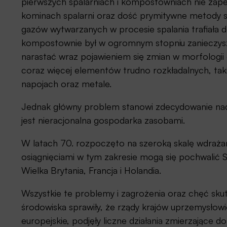
pierwszych spalarniach i kompostowniach nie zape
kominach spalarni oraz dość prymitywne metody 
gazów wytwarzanych w procesie spalania trafiała 
kompostownie był w ogromnym stopniu zanieczysz
narastać wraz pojawieniem się zmian w morfolog
coraz więcej elementów trudno rozkładalnych, taki
napojach oraz metale.
Jednak główny problem stanowi zdecydowanie nad
jest nieracjonalna gospodarka zasobami.
W latach 70. rozpoczęto na szeroką skalę wdraż
osiągnięciami w tym zakresie mogą się pochwalić 
Wielka Brytania, Francja i Holandia.
Wszystkie te problemy i zagrożenia oraz chęć sku
środowiska sprawiły, że rządy krajów uprzemysło
europejskie, podjęły liczne działania zmierzając