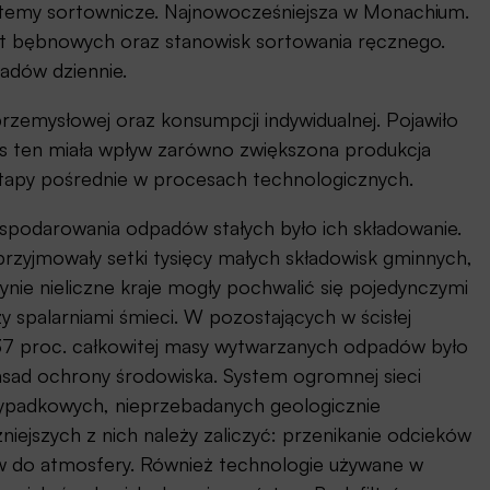
stemy sortownicze. Najnowocześniejsza w Monachium.
sit bębnowych oraz stanowisk sortowania ręcznego.
padów dziennie.
rzemysłowej oraz konsumpcji indywidualnej. Pojawiło
es ten miała wpływ zarówno zwiększona produkcja
 etapy pośrednie w procesach technologicznych.
odarowania odpadów stałych było ich składowanie.
zyjmowały setki tysięcy małych składowisk gminnych,
nie nieliczne kraje mogły pochwalić się pojedynczymi
spalarniami śmieci. W pozostających w ścisłej
7 proc. całkowitej masy wytwarzanych odpadów było
sad ochrony środowiska. System ogromnej sieci
rzypadkowych, nieprzebadanych geologicznie
niejszych z nich należy zaliczyć: przenikanie odcieków
w do atmosfery. Również technologie używane w