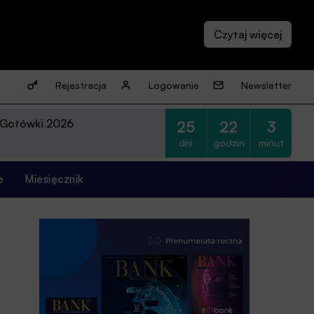
Rejestracja
Logowanie
Newsletter
 Gotówki 2026
25
22
3
dni
godzin
minut
e
Miesięcznik