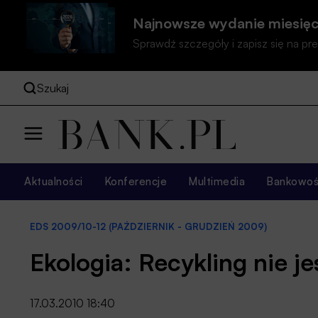
Najnowsze wydanie miesięc
Sprawdź szczegóły i zapisz się na 
Szukaj
Aktualności
Konferencje
Multimedia
Bankowość
EDS 2009/10-12 (PAŹDZIERNIK - GRUDZIEŃ 2009)
Ekologia: Recykling nie j
17.03.2010 18:40