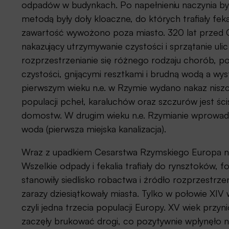
odpadów w budynkach. Po napełnieniu naczynia były
metodą były doły kloaczne, do których trafiały feka
zawartość wywożono poza miasto. 320 lat przed 
nakazujący utrzymywanie czystości i sprzątanie ul
rozprzestrzenianie się różnego rodzaju chorób, p
czystości, gnijącymi resztkami i brudną wodą a w
pierwszym wieku n.e. w Rzymie wydano nakaz niszc
populacji pcheł, karaluchów oraz szczurów jest ści
domostw. W drugim wieku n.e. Rzymianie wprowadzil
woda (pierwsza miejska kanalizacja).
Wraz z upadkiem Cesarstwa Rzymskiego Europa na p
Wszelkie odpady i fekalia trafiały do rynsztoków, f
stanowiły siedlisko robactwa i źródło rozprzestrz
zarazy dziesiątkowały miasta. Tylko w połowie XIV 
czyli jedna trzecia populacji Europy. XV wiek przyn
zaczęły brukować drogi, co pozytywnie wpłynęło na 