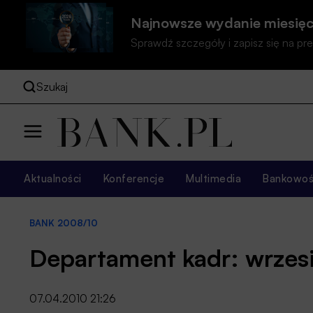
Najnowsze wydanie miesięc
Sprawdź szczegóły i zapisz się na 
Szukaj
Aktualności
Konferencje
Multimedia
Bankowość
BANK 2008/10
Departament kadr: wrzes
07.04.2010 21:26