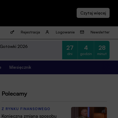
Rejestracja
Logowanie
Newsletter
 Gotówki 2026
27
4
28
dni
godzin
minut
e
Miesięcznik
Polecamy
Z RYNKU FINANSOWEGO
Konieczna zmiana sposobu