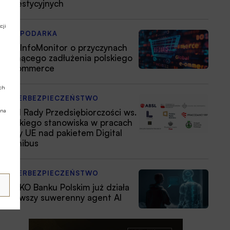
inwestycyjnych
cji
GOSPODARKA
BIG InfoMonitor o przyczynach
rosnącego zadłużenia polskiego
e-commerce
ych
CYBERBEZPIECZEŃSTWO
Apel Rady Przedsiębiorczości ws.
 na
polskiego stanowiska w pracach
Rady UE nad pakietem Digital
Omnibus
CYBERBEZPIECZEŃSTWO
W PKO Banku Polskim już działa
pierwszy suwerenny agent AI