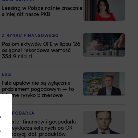
Leasing w Polsce rośnie znacznie
silniej niż nasze PKB
Z RYNKU FINANSOWEGO
Poziom aktywów OFE w lipcu ’26
osiągnął rekordową wartość
354,9 mld zł
ESG
Fale upałów nie są wyłącznie
problemem pogodowym – to
istotne ryzyko biznesowe
a
GOSPODARKA
a
Minister finansów i gospodarki
nie wyklucza kolejnych po OKI
e
propozycji dot. produktów