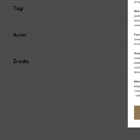
prz
Tagi
Ni
pod
taki
uwie
Autor
Fun
zawa
funk
Ana
zwi
Źródło
aspe
użyt
tema
Mar
odpo
int
i re