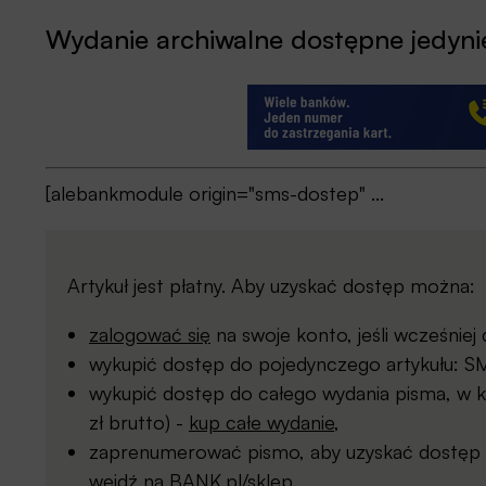
Wydanie archiwalne dostępne jedynie
[alebankmodule origin="sms-dostep" ...
Artykuł jest płatny. Aby uzyskać dostęp można:
zalogować się
na swoje konto, jeśli wcześnie
wykupić dostęp do pojedynczego artykułu: SMS
wykupić dostęp do całego wydania pisma, w kt
zł brutto) -
kup całe wydanie
,
zaprenumerować pismo, aby uzyskać dostęp d
wejdź na
BANK.pl/sklep
.