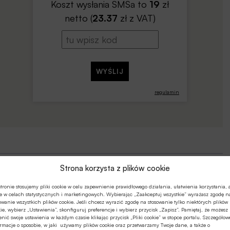
Koszt wysłania SMSa to
19
zł
netto (
23.37
zł z VAT)
regulamin
Strona korzysta z plików cookie
tronie stosujemy pliki cookie w celu zapewnienie prawidłowego działania, ułatwienia korzystania, 
e w celach statystycznych i marketingowych. Wybierając „Zaakceptuj wszystkie” wyrażasz zgodę n
owanie wszystkich plików cookie. Jeśli chcesz wyrazić zgodę na stosowanie tylko niektórych plików
ie, wybierz „Ustawienia”, skonfiguruj preferencje i wybierz przycisk „Zapisz”. Pamiętaj, że możesz
nić swoje ustawienia w każdym czasie klikając przycisk „Pliki cookie” w stopce portalu. Szczegółow
rmacje o sposobie, w jaki używamy plików cookie oraz przetwarzamy Twoje dane, a także o