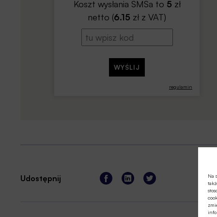
Koszt wysłania SMSa to
5
zł
netto (
6.15
zł z VAT)
regulamin
Na s
Udostępnij
takż
stos
cook
zmie
info