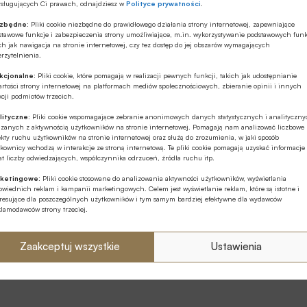
ysługujących Ci prawach, odnajdziesz w
Polityce prywatności
.
ezbędne:
Pliki cookie niezbędne do prawidłowego działania strony internetowej, zapewniające
stawowe funkcje i zabezpieczenia strony umożliwiające, m.in. wykorzystywanie podstawowych funk
ch jak nawigacja na stronie internetowej, czy tez dostęp do jej obszarów wymagających
rzytelnienia.
kcjonalne:
Pliki cookie, które pomagają w realizacji pewnych funkcji, takich jak udostępnianie
rtości strony internetowej na platformach mediów społecznościowych, zbieranie opinii i innych
cji podmiotów trzecich.
lityczne:
Pliki cookie wspomagające zebranie anonimowych danych statystycznych i analityczn
ązanych z aktywnością użytkowników na stronie internetowej. Pomagają nam analizować liczbowe
kty ruchu użytkowników na stronie internetowej oraz służą do zrozumienia, w jaki sposób
kownicy wchodzą w interakcje ze stroną internetową. Te pliki cookie pomagają uzyskać informacje
t liczby odwiedzających, współczynnika odrzuceń, źródła ruchu itp.
ketingowe:
Pliki cookie stosowane do analizowania aktywności użytkowników, wyświetlania
wiednich reklam i kampanii marketingowych. Celem jest wyświetlanie reklam, które są istotne i
eresujące dla poszczególnych użytkowników i tym samym bardziej efektywne dla wydawców
klamodawców strony trzeciej.
Zaakceptuj wszystkie
Ustawienia