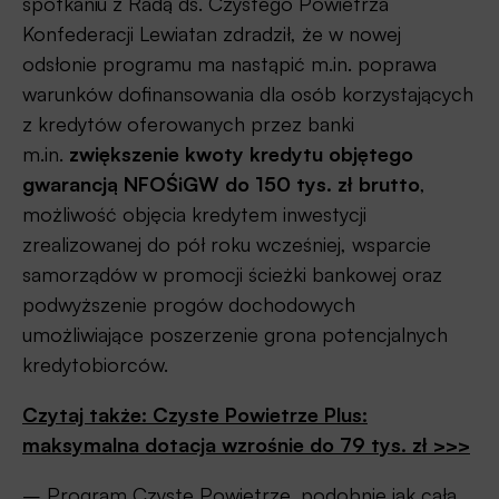
spotkaniu z Radą ds. Czystego Powietrza
Konfederacji Lewiatan zdradził, że w nowej
odsłonie programu ma nastąpić m.in. poprawa
warunków dofinansowania dla osób korzystających
z kredytów oferowanych przez banki
m.in.
zwiększenie kwoty kredytu objętego
gwarancją NFOŚiGW do 150 tys. zł brutto
,
możliwość objęcia kredytem inwestycji
zrealizowanej do pół roku wcześniej, wsparcie
samorządów w promocji ścieżki bankowej oraz
podwyższenie progów dochodowych
umożliwiające poszerzenie grona potencjalnych
kredytobiorców.
Czytaj także: Czyste Powietrze Plus:
maksymalna dotacja wzrośnie do 79 tys. zł >>>
– Program Czyste Powietrze, podobnie jak cała