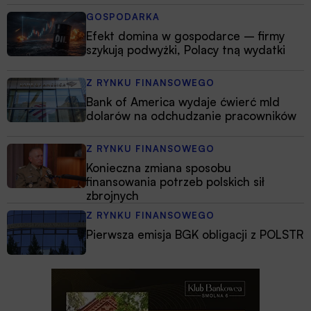
GOSPODARKA
Efekt domina w gospodarce – firmy
szykują podwyżki, Polacy tną wydatki
Z RYNKU FINANSOWEGO
Bank of America wydaje ćwierć mld
dolarów na odchudzanie pracowników
Z RYNKU FINANSOWEGO
Konieczna zmiana sposobu
finansowania potrzeb polskich sił
zbrojnych
Z RYNKU FINANSOWEGO
Pierwsza emisja BGK obligacji z POLSTR