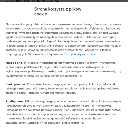
Strona korzysta z plików
Źródło:
Konfederacja Lewiatan
cookie
Na stronie stosujemy pliki cookie w celu zapewnienie prawidłowego działania, ułatwienia
korzystania, a także w celach statystycznych i marketingowych. Wybierając „Zaakceptuj
wszystkie” wyrażasz zgodę na stosowanie wszystkich plików cookie. Jeśli chcesz wyrazić
zgodę na stosowanie tylko niektórych plików cookie, wybierz „Ustawienia”, skonfiguruj
Udostępnij
preferencje i wybierz przycisk „Zapisz”. Pamiętaj, że możesz zmienić swoje ustawienia w
każdym czasie klikając przycisk „Pliki cookie” w stopce portalu. Szczegółowe informacje o
sposobie, w jaki używamy plików cookie oraz przetwarzamy Twoje dane, a także o
przysługujących Ci prawach, odnajdziesz w
Polityce prywatności
.
Niezbędne:
Pliki cookie niezbędne do prawidłowego działania strony internetowej,
zapewniające podstawowe funkcje i zabezpieczenia strony umożliwiające, m.in.
wykorzystywanie podstawowych funkcji takich jak nawigacja na stronie internetowej, czy
tez dostęp do jej obszarów wymagających uwierzytelnienia.
Tagi
Funkcjonalne:
Pliki cookie, które pomagają w realizacji pewnych funkcji, takich jak
udostępnianie zawartości strony internetowej na platformach mediów społecznościowych,
Jan Ruszkowski
Konfederacja Lewiatan
zbieranie opinii i innych funkcji podmiotów trzecich.
Analityczne:
Pliki cookie wspomagające zebranie anonimowych danych statystycznych
Program Czyste Powietrze
i analitycznych związanych z aktywnością użytkowników na stronie internetowej.
Pomagają nam analizować liczbowe aspekty ruchu użytkowników na stronie internetowej
oraz służą do zrozumienia, w jaki sposób użytkownicy wchodzą w interakcje ze stroną
internetową. Te pliki cookie pomagają uzyskać informacje na temat liczby
odwiedzających, współczynnika odrzuceń, źródła ruchu itp.
Autor