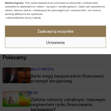
Marketingowe:
Pliki cookie stosowane do analizowania aktywności użytkowników,
Jan Ruszkowski
wyświetlania odpowiednich reklam i kampanii marketingowych. Celem jest wyświetlanie
reklam, które są istotne i interesujące dla poszczególnych użytkowników i tym samym
bardziej efektywne dla wydawców
i reklamodawców strony trzeciej.
Źródło
Zaakceptuj wszystkie
Konfederacja Lewiatan
Ustawienia
Polecamy
MULTIMEDIA
Banki mogą bezpośrednio finansować
przemysł zbrojeniowy
ESG
Zielone remonty odrębnym, masowym
segmentem rynku finansowania
bankowego?