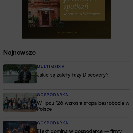
Najnowsze
MULTIMEDIA
Jakie są zalety fazy Discovery?
GOSPODARKA
W lipcu ’26 wzrosła stopa bezrobocia w
Polsce
GOSPODARKA
Efekt domina w gospodarce – firmy