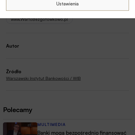
Ustawienia
Warto Bezgotówkowo
Włodzimierz Kiciński
www.WartoBezgotowkowo.pl
Autor
Źródło
Warszawski Instytut Bankowości / WIB
Polecamy
MULTIMEDIA
Banki mogą bezpośrednio finansować