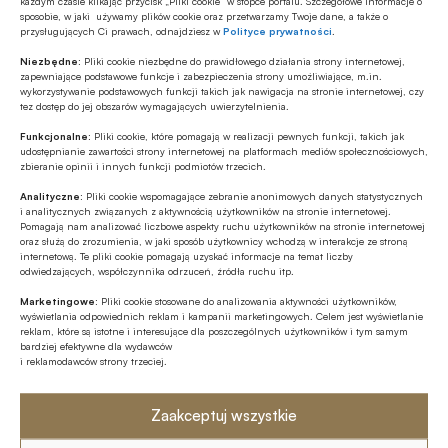
każdym czasie klikając przycisk „Pliki cookie” w stopce portalu. Szczegółowe informacje o
źródło: WiB
sposobie, w jaki używamy plików cookie oraz przetwarzamy Twoje dane, a także o
przysługujących Ci prawach, odnajdziesz w
Polityce prywatności
.
Niezbędne:
Pliki cookie niezbędne do prawidłowego działania strony internetowej,
zapewniające podstawowe funkcje i zabezpieczenia strony umożliwiające, m.in.
wykorzystywanie podstawowych funkcji takich jak nawigacja na stronie internetowej, czy
tez dostęp do jej obszarów wymagających uwierzytelnienia.
Udostępnij
Funkcjonalne:
Pliki cookie, które pomagają w realizacji pewnych funkcji, takich jak
udostępnianie zawartości strony internetowej na platformach mediów społecznościowych,
zbieranie opinii i innych funkcji podmiotów trzecich.
Analityczne:
Pliki cookie wspomagające zebranie anonimowych danych statystycznych
i analitycznych związanych z aktywnością użytkowników na stronie internetowej.
Pomagają nam analizować liczbowe aspekty ruchu użytkowników na stronie internetowej
oraz służą do zrozumienia, w jaki sposób użytkownicy wchodzą w interakcje ze stroną
internetową. Te pliki cookie pomagają uzyskać informacje na temat liczby
Tagi
odwiedzających, współczynnika odrzuceń, źródła ruchu itp.
Marketingowe:
Pliki cookie stosowane do analizowania aktywności użytkowników,
Dzień Płatności Bezgotówkowych
wyświetlania odpowiednich reklam i kampanii marketingowych. Celem jest wyświetlanie
reklam, które są istotne i interesujące dla poszczególnych użytkowników i tym samym
bardziej efektywne dla wydawców
Joanna Seklecka
Płatności bezgotówkowe
i reklamodawców strony trzeciej.
Waldemar Zbytek
Zaakceptuj wszystkie
Warszawski Instytut Bankowości / WIB