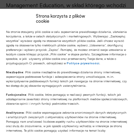
Management Education, w skład którego wchodzi
29 uczelni biznesowych na świecie wraz z
Strona korzysta z plików
cookie
partnerskimi firmami.
Na stronie stosujemy pliki cookie w celu zapewnienie prawidłowego działania, ułatwienia
Szczegółowy program studiów oraz dodatkowe
korzystania, a także w celach statystycznych i marketingowych. Wybierając „Zaakceptuj
wszystkie” wyrażasz zgodę na stosowanie wszystkich plików cookie. Jeśli chcesz wyrazić
informacje są dostępne na stronie Szkoły Głównej
zgodę na stosowanie tylko niektórych plików cookie, wybierz „Ustawienia”, skonfiguruj
preferencje i wybierz przycisk „Zapisz”. Pamiętaj, że możesz zmienić swoje ustawienia w
Handlowej w Warszawie oraz pod adresem
każdym czasie klikając przycisk „Pliki cookie” w stopce portalu. Szczegółowe informacje o
www.cloudmodels.eu
.
sposobie, w jaki używamy plików cookie oraz przetwarzamy Twoje dane, a także o
przysługujących Ci prawach, odnajdziesz w
Polityce prywatności
.
Niezbędne:
Pliki cookie niezbędne do prawidłowego działania strony internetowej,
zapewniające podstawowe funkcje i zabezpieczenia strony umożliwiające, m.in.
wykorzystywanie podstawowych funkcji takich jak nawigacja na stronie internetowej, czy
tez dostęp do jej obszarów wymagających uwierzytelnienia.
Udostępnij
Funkcjonalne:
Pliki cookie, które pomagają w realizacji pewnych funkcji, takich jak
udostępnianie zawartości strony internetowej na platformach mediów społecznościowych,
zbieranie opinii i innych funkcji podmiotów trzecich.
Analityczne:
Pliki cookie wspomagające zebranie anonimowych danych statystycznych
i analitycznych związanych z aktywnością użytkowników na stronie internetowej.
Pomagają nam analizować liczbowe aspekty ruchu użytkowników na stronie internetowej
oraz służą do zrozumienia, w jaki sposób użytkownicy wchodzą w interakcje ze stroną
internetową. Te pliki cookie pomagają uzyskać informacje na temat liczby