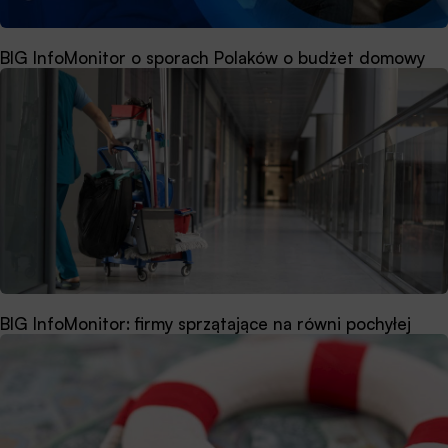
BIG InfoMonitor o sporach Polaków o budżet domowy
BIG InfoMonitor: firmy sprzątające na równi pochyłej