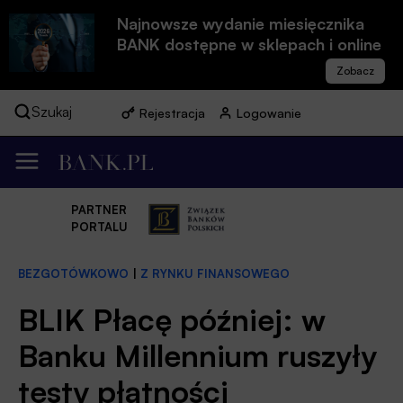
Najnowsze wydanie miesięcznika
BANK dostępne w sklepach i online
Szukaj
Rejestracja
Logowanie
PARTNER
PORTALU
BEZGOTÓWKOWO
|
Z RYNKU FINANSOWEGO
BLIK Płacę później: w
Banku Millennium ruszyły
testy płatności