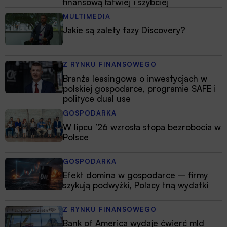
finansową łatwiej i szybciej
MULTIMEDIA
Jakie są zalety fazy Discovery?
Z RYNKU FINANSOWEGO
Branża leasingowa o inwestycjach w
polskiej gospodarce, programie SAFE i
polityce dual use
GOSPODARKA
W lipcu ’26 wzrosła stopa bezrobocia w
Polsce
GOSPODARKA
Efekt domina w gospodarce – firmy
szykują podwyżki, Polacy tną wydatki
Z RYNKU FINANSOWEGO
Bank of America wydaje ćwierć mld