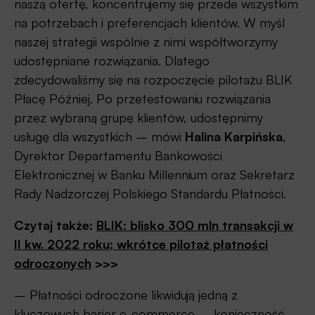
naszą ofertę, koncentrujemy się przede wszystkim
na potrzebach i preferencjach klientów. W myśl
naszej strategii wspólnie z nimi współtworzymy
udostępniane rozwiązania. Dlatego
zdecydowaliśmy się na rozpoczęcie pilotażu BLIK
Płacę Później. Po przetestowaniu rozwiązania
przez wybraną grupę klientów, udostępnimy
usługę dla wszystkich – mówi
Halina Karpińska
,
Dyrektor Departamentu Bankowości
Elektronicznej w Banku Millennium oraz Sekretarz
Rady Nadzorczej Polskiego Standardu Płatności.
Czytaj także:
BLIK: blisko 300 mln transakcji w
II kw. 2022 roku; wkrótce pilotaż płatności
odroczonych
>>>
– Płatności odroczone likwidują jedną z
kluczowych barier e-commerce – konieczność