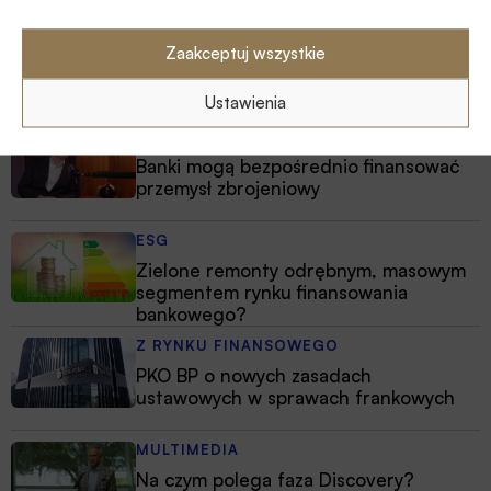
Zaakceptuj wszystkie
Polecamy
Ustawienia
MULTIMEDIA
Banki mogą bezpośrednio finansować
przemysł zbrojeniowy
ESG
Zielone remonty odrębnym, masowym
segmentem rynku finansowania
bankowego?
Z RYNKU FINANSOWEGO
PKO BP o nowych zasadach
ustawowych w sprawach frankowych
MULTIMEDIA
Na czym polega faza Discovery?