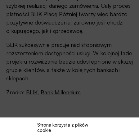
szybkiej realizacji danego zamówienia. Cały proces
płatności BLIK Płacę Później tworzy więc bardzo
pozytywne doświadczenia, zarówno jeśli chodzi
o kupującego, jak i sprzedawcę.
BLIK sukcesywnie pracuje nad stopniowym
rozszerzeniem dostępności usługi. W kolejnej fazie
projektu rozwiązanie będzie udostępnione większej
grupie klientów, a także w kolejnych bankach i
sklepach.
Źródło:
BLIK
,
Bank Millennium
Udostępnij
Strona korzysta z plików
cookie