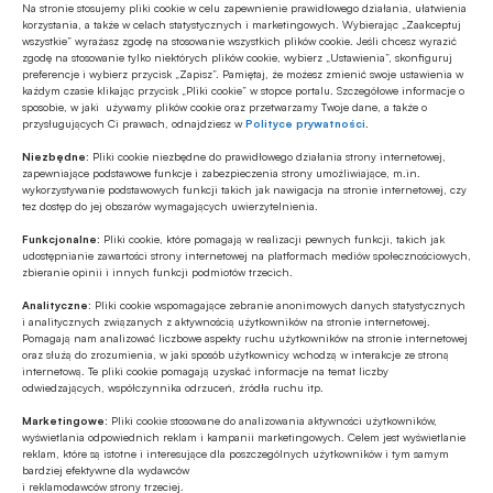
Na stronie stosujemy pliki cookie w celu zapewnienie prawidłowego działania, ułatwienia
korzystania, a także w celach statystycznych i marketingowych. Wybierając „Zaakceptuj
wszystkie” wyrażasz zgodę na stosowanie wszystkich plików cookie. Jeśli chcesz wyrazić
zgodę na stosowanie tylko niektórych plików cookie, wybierz „Ustawienia”, skonfiguruj
preferencje i wybierz przycisk „Zapisz”. Pamiętaj, że możesz zmienić swoje ustawienia w
Tagi
każdym czasie klikając przycisk „Pliki cookie” w stopce portalu. Szczegółowe informacje o
sposobie, w jaki używamy plików cookie oraz przetwarzamy Twoje dane, a także o
przysługujących Ci prawach, odnajdziesz w
Polityce prywatności
.
Bank Millennium
BLIK
Dariusz Mazurkiewicz
Niezbędne:
Pliki cookie niezbędne do prawidłowego działania strony internetowej,
zapewniające podstawowe funkcje i zabezpieczenia strony umożliwiające, m.in.
Halina Karpińska
Płatności odroczone
wykorzystywanie podstawowych funkcji takich jak nawigacja na stronie internetowej, czy
tez dostęp do jej obszarów wymagających uwierzytelnienia.
Polski Standard Płatności / PSP
Witold Litaszewski
Funkcjonalne:
Pliki cookie, które pomagają w realizacji pewnych funkcji, takich jak
udostępnianie zawartości strony internetowej na platformach mediów społecznościowych,
zbieranie opinii i innych funkcji podmiotów trzecich.
Analityczne:
Pliki cookie wspomagające zebranie anonimowych danych statystycznych
Autor
i analitycznych związanych z aktywnością użytkowników na stronie internetowej.
Pomagają nam analizować liczbowe aspekty ruchu użytkowników na stronie internetowej
awi
oraz służą do zrozumienia, w jaki sposób użytkownicy wchodzą w interakcje ze stroną
internetową. Te pliki cookie pomagają uzyskać informacje na temat liczby
odwiedzających, współczynnika odrzuceń, źródła ruchu itp.
Marketingowe:
Pliki cookie stosowane do analizowania aktywności użytkowników,
Źródło
wyświetlania odpowiednich reklam i kampanii marketingowych. Celem jest wyświetlanie
reklam, które są istotne i interesujące dla poszczególnych użytkowników i tym samym
aleBank.pl
bardziej efektywne dla wydawców
i reklamodawców strony trzeciej.