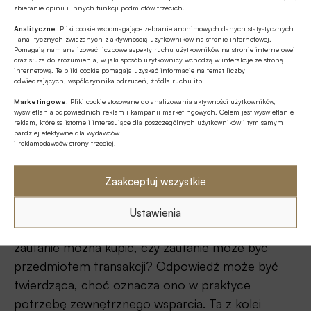
zbieranie opinii i innych funkcji podmiotów trzecich.
automatycznie na polepszenie wyniku
Analityczne:
Pliki cookie wspomagające zebranie anonimowych danych statystycznych
finansowego.
i analitycznych związanych z aktywnością użytkowników na stronie internetowej.
Pomagają nam analizować liczbowe aspekty ruchu użytkowników na stronie internetowej
oraz służą do zrozumienia, w jaki sposób użytkownicy wchodzą w interakcje ze stroną
Poza tym o tym, że banki są instytucjami zaufania
internetową. Te pliki cookie pomagają uzyskać informacje na temat liczby
odwiedzających, współczynnika odrzuceń, źródła ruchu itp.
publicznego, nie decydują tylko ich oddzielne
strategie marketingowe, ale postrzeganie ich jako
Marketingowe:
Pliki cookie stosowane do analizowania aktywności użytkowników,
wyświetlania odpowiednich reklam i kampanii marketingowych. Celem jest wyświetlanie
zbiorowości. I nie chodzi o wyjątkowe zaufanie do
reklam, które są istotne i interesujące dla poszczególnych użytkowników i tym samym
bardziej efektywne dla wydawców
bankowców jako grupy zawodowej. Wydaje się, że
i reklamodawców strony trzeciej.
w istocie rzecz dotyczy szczególnego
postrzegania banków jako instytucji pod
Zaakceptuj wszystkie
specjalnym nadzorem państwa.
Ustawienia
Można jednak w tym miejscu zadać pytanie: czy
zaufanie można kupić, czy zaufanie może być
przedmiotem transakcji? Odpowiedź może być
twierdząca, choć oznacza ono w praktyce
potrzebę zewnętrznego wsparcia. Ta z kolei