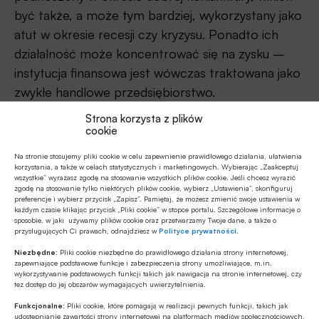
być także, a może tym bardziej, wykorzystany jako
atut w okresie recesji czy kryzysu. Ponadto ich
działalność może koncentrować się na zysku –
instytucja finansowa jest wówczas traktowana jako
zwykłe handlowe przedsiębiorstwo.
Strona korzysta z plików
Podział ten, choć na pierwszy rzut oka racjonalny,
cookie
z marketingowej perspektywy wydaje się jednak
Na stronie stosujemy pliki cookie w celu zapewnienie prawidłowego działania, ułatwienia
sztuczny, bo przecież zaufanie, jakie towarzyszy
korzystania, a także w celach statystycznych i marketingowych. Wybierając „Zaakceptuj
wszystkie” wyrażasz zgodę na stosowanie wszystkich plików cookie. Jeśli chcesz wyrazić
instytucji finansowej, jest immanentnym,
zgodę na stosowanie tylko niektórych plików cookie, wybierz „Ustawienia”, skonfiguruj
nierozłącznym elementem jej funkcjonowania.
preferencje i wybierz przycisk „Zapisz”. Pamiętaj, że możesz zmienić swoje ustawienia w
każdym czasie klikając przycisk „Pliki cookie” w stopce portalu. Szczegółowe informacje o
Trudno formułować i realizować strategię
sposobie, w jaki używamy plików cookie oraz przetwarzamy Twoje dane, a także o
przysługujących Ci prawach, odnajdziesz w
Polityce prywatności
.
marketingową instytucji finansowej z założenia
Niezbędne:
Pliki cookie niezbędne do prawidłowego działania strony internetowej,
niegodnej zaufania. To tak jakby określić kogoś
zapewniające podstawowe funkcje i zabezpieczenia strony umożliwiające, m.in.
wykorzystywanie podstawowych funkcji takich jak nawigacja na stronie internetowej, czy
„uczciwy złodziej”. Można, ale moralnie i logicznie
tez dostęp do jej obszarów wymagających uwierzytelnienia.
jest to karkołomne. Poza tym to właśnie zaufanie
Funkcjonalne:
Pliki cookie, które pomagają w realizacji pewnych funkcji, takich jak
znacząco obniża koszty działalności, wpływając
udostępnianie zawartości strony internetowej na platformach mediów społecznościowych,