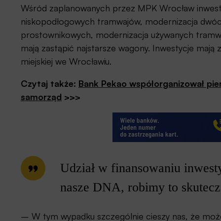
Wśród zaplanowanych przez MPK Wrocław inwestycj
niskopodłogowych tramwajów, modernizacja dwóch
prostownikowych, modernizacja używanych tramwa
mają zastąpić najstarsze wagony. Inwestycje mają 
miejskiej we Wrocławiu.
Czytaj także:
Bank Pekao współorganizował pierw
samorząd
>>>
Udział w finansowaniu inwest
nasze DNA, robimy to skuteczn
– W tym wypadku szczególnie cieszy nas, że może