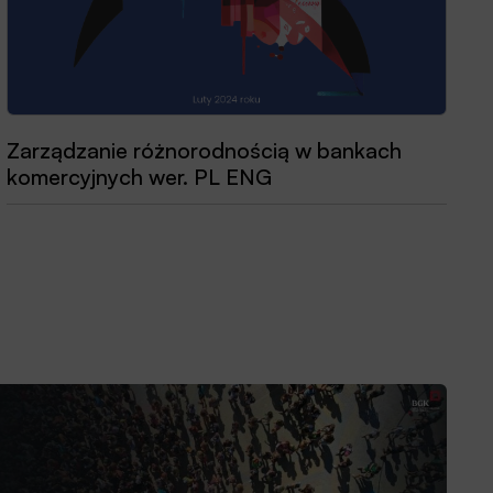
Zarządzanie różnorodnością w bankach
Przewodnik dobrych praktyk 2025
komercyjnych wer. PL ENG