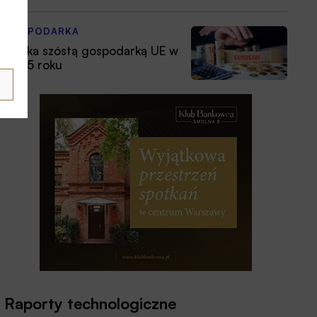
GOSPODARKA
Polska szóstą gospodarką UE w
2025 roku
Raporty technologiczne