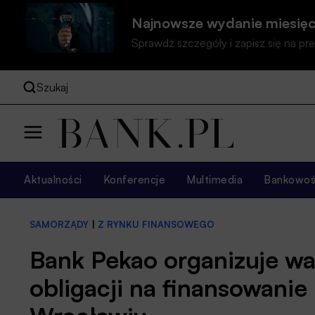
Najnowsze wydanie miesięc
Sprawdź szczegóły i zapisz się na 
Szukaj
Aktualności
Konferencje
Multimedia
Bankowość
SAMORZĄDY
|
Z RYNKU FINANSOWEGO
Bank Pekao organizuje war
obligacji na finansowanie