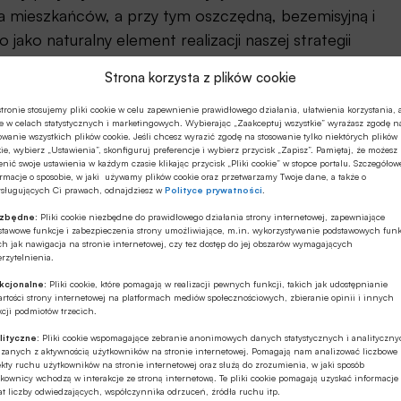
a mieszkańców, a przy tym oszczędną, bezemisyjną i
 jako naturalny element realizacji naszej strategii
ażony Rozwój – mówi
Jerzy Kwieciński, wiceprezes
Strona korzysta z plików cookie
cyjnej i Inwestycyjnej.
tronie stosujemy pliki cookie w celu zapewnienie prawidłowego działania, ułatwienia korzystania, 
e w celach statystycznych i marketingowych. Wybierając „Zaakceptuj wszystkie” wyrażasz zgodę n
owanie wszystkich plików cookie. Jeśli chcesz wyrazić zgodę na stosowanie tylko niektórych plików
ie, wybierz „Ustawienia”, skonfiguruj preferencje i wybierz przycisk „Zapisz”. Pamiętaj, że możesz
nić swoje ustawienia w każdym czasie klikając przycisk „Pliki cookie” w stopce portalu. Szczegółow
rmacje o sposobie, w jaki używamy plików cookie oraz przetwarzamy Twoje dane, a także o
ysługujących Ci prawach, odnajdziesz w
Polityce prywatności
.
óra już kolejny raz z sukcesem sięga po sprawdzony
ezbędne:
Pliki cookie niezbędne do prawidłowego działania strony internetowej, zapewniające
rzebne inwestycje. Struktura transakcji w optymalny
stawowe funkcje i zabezpieczenia strony umożliwiające, m.in. wykorzystywanie podstawowych funk
ch jak nawigacja na stronie internetowej, czy tez dostęp do jej obszarów wymagających
 obsługi zobowiązań dzięki czemu mieszkańcy Wrocławia
rzytelnienia.
mi – dodaje
Agnieszka Pietkun
,
Dyrektor
kcjonalne:
Pliki cookie, które pomagają w realizacji pewnych funkcji, takich jak udostępnianie
rtości strony internetowej na platformach mediów społecznościowych, zbieranie opinii i innych
cji podmiotów trzecich.
 cele, które sfinansujemy dzięki podpisanej dziś
lityczne:
Pliki cookie wspomagające zebranie anonimowych danych statystycznych i analityczn
ązanych z aktywnością użytkowników na stronie internetowej. Pomagają nam analizować liczbowe
wianek i wrocławian oraz tak licznie odwiedzających
kty ruchu użytkowników na stronie internetowej oraz służą do zrozumienia, w jaki sposób
kownicy wchodzą w interakcje ze stroną internetową. Te pliki cookie pomagają uzyskać informacje
prezes MPK Wrocław Krzysztof Balawejder
. – To
t liczby odwiedzających, współczynnika odrzuceń, źródła ruchu itp.