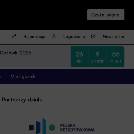
Rejestracja
Logowanie
Newsletter
 Gotówki 2026
26
9
55
dni
godzin
minut
e
Miesięcznik
Partnerzy działu