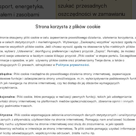
szukać przesadnych
nsport, energetyka,
oszczędności w zamawianiu
tałem i zasobami
usług doradczych, a raczej
eb przedsiębiorców.
Strona korzysta z plików cookie
tylko tyle, iż domowy barek
zypuszczać, że z
zaopatrywany jest w trunki
tronie stosujemy pliki cookie w celu zapewnienie prawidłowego działania, ułatwienia korzystania, 
a tendencja
e w celach statystycznych i marketingowych. Wybierając „Zaakceptuj wszystkie” wyrażasz zgodę n
dobrej marki, ale obecnie
ę w najbliższych kilku
owanie wszystkich plików cookie. Jeśli chcesz wyrazić zgodę na stosowanie tylko niektórych plików
ie, wybierz „Ustawienia”, skonfiguruj preferencje i wybierz przycisk „Zapisz”. Pamiętaj, że możesz
tylko jednej, już sprawdzonej.
nić swoje ustawienia w każdym czasie klikając przycisk „Pliki cookie” w stopce portalu. Szczegółow
rmacje o sposobie, w jaki używamy plików cookie oraz przetwarzamy Twoje dane, a także o
ysługujących Ci prawach, odnajdziesz w
Polityce prywatności
.
ezbędne:
Pliki cookie niezbędne do prawidłowego działania strony internetowej, zapewniające
stawowe funkcje i zabezpieczenia strony umożliwiające, m.in. wykorzystywanie podstawowych funk
ch jak nawigacja na stronie internetowej, czy tez dostęp do jej obszarów wymagających
rzytelnienia.
 firmy o zasięgu globalnym. W latach 80. ub. ...
kcjonalne:
Pliki cookie, które pomagają w realizacji pewnych funkcji, takich jak udostępnianie
rtości strony internetowej na platformach mediów społecznościowych, zbieranie opinii i innych
cji podmiotów trzecich.
lityczne:
Pliki cookie wspomagające zebranie anonimowych danych statystycznych i analityczn
ązanych z aktywnością użytkowników na stronie internetowej. Pomagają nam analizować liczbowe
kty ruchu użytkowników na stronie internetowej oraz służą do zrozumienia, w jaki sposób
kownicy wchodzą w interakcje ze stroną internetową. Te pliki cookie pomagają uzyskać informacje
j dokonano zakupu (w tym prenumeraty),
t liczby odwiedzających, współczynnika odrzuceń, źródła ruchu itp.