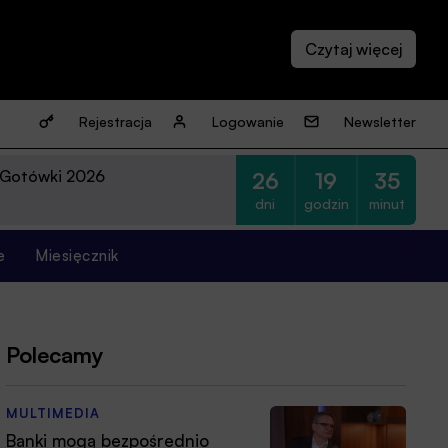
Rejestracja
Logowanie
Newsletter
 Gotówki 2026
26
19
35
dni
godzin
minut
e
Miesięcznik
Polecamy
MULTIMEDIA
Banki mogą bezpośrednio