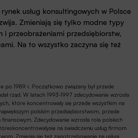
t rynek usług konsultingowych w Polsce
zwija. Zmieniają się tylko modne typy
m i przeobrażeniami przedsiębiorstw,
ami. Na to wszystko zaczyna się też
ce po 1989 r. Początkowo związany był przede
ładał rząd. W latach 1993-1997 zdecydowanie wzrosła
ych, które koncentrowały się przede wszystkim na
i największym polskim przedsiębiorstwom, przede
 finansowym. Zdecydowanie wzrosła rola polskich
tóreskoncentrowałysię na świadczeniu usług firmom
twom. Zmienia się też zapotrzebowanie na usługi