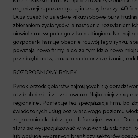
istnieje kilkaset firm. W opinii Stowarzyszenia Do
organizacji reprezentującej interesy branży, 40 fir
Duża część to zaledwie kilkuosobowe biura trudnią
zbieraniem życiorysów, a następnie rozsyłaniem 
niewiele ma wspólnego z konsultingiem. Nie najleps
gospodarki hamuje obecnie rozwój tego rynku, spad
powstają nowe firmy, a co za tym idzie nowe miej
przedsiębiorstw, zmuszona do oszczędzania, reduk
ROZDROBNIONY RYNEK
Rynek przedsiębiorstw zajmujących się doradztwe
rozdrobnienie i zróżnicowanie. Najliczniejsze są mał
regionalne.. Postępuje też specjalizacja firm, bo zb
świadczonych usług bez właściwego poziomu wiedzy
zagrożenie dla dalszego ich funkcjonowania. Duża
stara się wyspecjalizować w wąskich dziedzinach, o
lub obsługę wybranych branż czy sektorów gospod