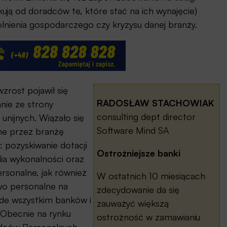
ują od doradców te, które stać na ich wynajęcie)
lnienia gospodarczego czy kryzysu danej branży.
wzrost pojawił się
RADOSŁAW STACHOWIAK
nie ze strony
consulting dept director
unijnych. Wiązało się
Software Mind SA
ne przez branżę
 pozyskiwanie dotacji
Ostrożniejsze banki
dia wykonalności oraz
rsonalne, jak również
W ostatnich 10 miesiącach
wo personalne na
zdecydowanie da się
ede wszystkim banków i
zauważyć większą
. Obecnie na rynku
ostrożność w zamawianiu