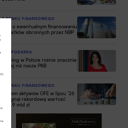
Z RYNKU FINANSOWEGO
EBC o ewentualnym finansowaniu
wydatków obronnych przez NBP
a
a
GOSPODARKA
e
Leasing w Polsce rośnie znacznie
silniej niż nasze PKB
cji
Z RYNKU FINANSOWEGO
Poziom aktywów OFE w lipcu ’26
osiągnął rekordową wartość
354,9 mld zł
ych
 na