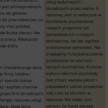
radców Personalnych,
usług audytowych i
m jest profesjonalnych.
doradczych przez sektor fi
ce się głównie
nansowy.Jest to widoczne w
ich do pracodawców, co
kontekście uruchamiania
zy stan polskiej
nowych projektów lub
a liczba zleceń. Nie
zamawiania ich u nowych
sca pracy. Większość
dostawców, nie zaś ogólnie
uje etaty.
w wolumenie zamówień. Nie
znajdujemy tutaj jednocześnie
przełożenia na wartości
samych kontraktów. Kryteria
m charakteryzuje duże
wyboru klientów pozostały
e firmy lokalne i
bez zmian: wysoka jakość i
yt szeroki zakres
odpowiedni zakres projektów
 i kapitału stanowi
cały czas są kluczem w
 grupa firm doradczych
wyborze. Nie widać tym
ferując niszowe usługi
samym, by banki zaczęły
arki. Małe firmy