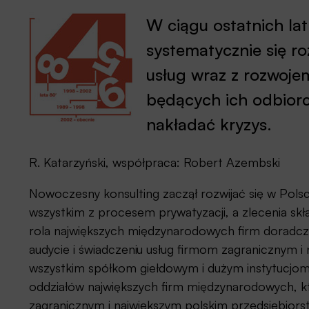
W ciągu ostatnich la
systematycznie się ro
usług wraz z rozwoje
będących ich odbiorc
nakładać kryzys.
R. Katarzyński, współpraca: Robert Azembski
Nowoczesny konsulting zaczął rozwijać się w Pols
wszystkim z procesem prywatyzacji, a zlecenia sk
rola największych międzynarodowych firm doradcz
audycie i świadczeniu usług firmom zagranicznym 
wszystkim spółkom giełdowym i dużym instytucjom
oddziałów największych firm międzynarodowych, k
zagranicznym i największym polskim przedsiębiors