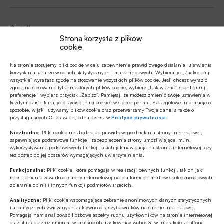
Źródło
Strona korzysta z plików
cookie
Na stronie stosujemy pliki cookie w celu zapewnienie prawidłowego działania, ułatwienia
korzystania, a także w celach statystycznych i marketingowych. Wybierając „Zaakceptuj
Polecamy
wszystkie” wyrażasz zgodę na stosowanie wszystkich plików cookie. Jeśli chcesz wyrazić
zgodę na stosowanie tylko niektórych plików cookie, wybierz „Ustawienia”, skonfiguruj
preferencje i wybierz przycisk „Zapisz”. Pamiętaj, że możesz zmienić swoje ustawienia w
każdym czasie klikając przycisk „Pliki cookie” w stopce portalu. Szczegółowe informacje o
MULTIMEDIA
sposobie, w jaki używamy plików cookie oraz przetwarzamy Twoje dane, a także o
przysługujących Ci prawach, odnajdziesz w
Polityce prywatności
.
Banki mogą bezpośrednio finansować
przemysł zbrojeniowy
Niezbędne:
Pliki cookie niezbędne do prawidłowego działania strony internetowej,
zapewniające podstawowe funkcje i zabezpieczenia strony umożliwiające, m.in.
wykorzystywanie podstawowych funkcji takich jak nawigacja na stronie internetowej, czy
Z RYNKU FINANSOWEGO
tez dostęp do jej obszarów wymagających uwierzytelnienia.
PKO BP o nowych zasadach
Funkcjonalne:
Pliki cookie, które pomagają w realizacji pewnych funkcji, takich jak
ustawowych w sprawach frankowych
udostępnianie zawartości strony internetowej na platformach mediów społecznościowych,
zbieranie opinii i innych funkcji podmiotów trzecich.
Analityczne:
Pliki cookie wspomagające zebranie anonimowych danych statystycznych
MULTIMEDIA
i analitycznych związanych z aktywnością użytkowników na stronie internetowej.
Na czym polega faza Discovery?
Pomagają nam analizować liczbowe aspekty ruchu użytkowników na stronie internetowej
oraz służą do zrozumienia, w jaki sposób użytkownicy wchodzą w interakcje ze stroną