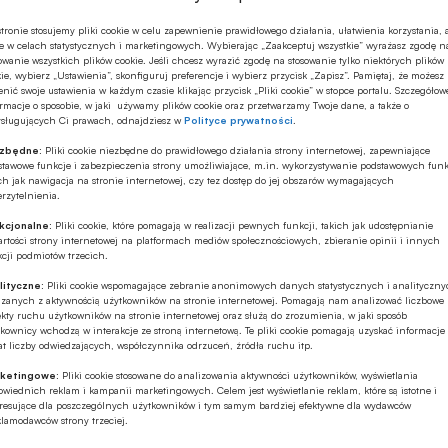
tronie stosujemy pliki cookie w celu zapewnienie prawidłowego działania, ułatwienia korzystania, 
e w celach statystycznych i marketingowych. Wybierając „Zaakceptuj wszystkie” wyrażasz zgodę n
e firmy i przede wszystkim banki muszą się nauczyć
owanie wszystkich plików cookie. Jeśli chcesz wyrazić zgodę na stosowanie tylko niektórych plików
ie, wybierz „Ustawienia”, skonfiguruj preferencje i wybierz przycisk „Zapisz”. Pamiętaj, że możesz
firmę, której są klientem.
nić swoje ustawienia w każdym czasie klikając przycisk „Pliki cookie” w stopce portalu. Szczegółow
rmacje o sposobie, w jaki używamy plików cookie oraz przetwarzamy Twoje dane, a także o
ysługujących Ci prawach, odnajdziesz w
Polityce prywatności
.
kładników, które służą budowaniu unikalnych wartości
ezbędne:
Pliki cookie niezbędne do prawidłowego działania strony internetowej, zapewniające
ał swój wykład.
stawowe funkcje i zabezpieczenia strony umożliwiające, m.in. wykorzystywanie podstawowych funk
ch jak nawigacja na stronie internetowej, czy tez dostęp do jej obszarów wymagających
rzytelnienia.
kcjonalne:
Pliki cookie, które pomagają w realizacji pewnych funkcji, takich jak udostępnianie
rtości strony internetowej na platformach mediów społecznościowych, zbieranie opinii i innych
cji podmiotów trzecich.
lityczne:
Pliki cookie wspomagające zebranie anonimowych danych statystycznych i analityczn
ązanych z aktywnością użytkowników na stronie internetowej. Pomagają nam analizować liczbowe
kty ruchu użytkowników na stronie internetowej oraz służą do zrozumienia, w jaki sposób
kownicy wchodzą w interakcje ze stroną internetową. Te pliki cookie pomagają uzyskać informacje
kiego Centrum Zarządzania w SGH. Nagrodzony
t liczby odwiedzających, współczynnika odrzuceń, źródła ruchu itp.
przez Rektora SGH w roku 2007.
ketingowe:
Pliki cookie stosowane do analizowania aktywności użytkowników, wyświetlania
wiednich reklam i kampanii marketingowych. Celem jest wyświetlanie reklam, które są istotne i
języku angielskim (jedna z nich – “The Polish Route
eresujące dla poszczególnych użytkowników i tym samym bardziej efektywne dla wydawców
klamodawców strony trzeciej.
 E. Sharpe).