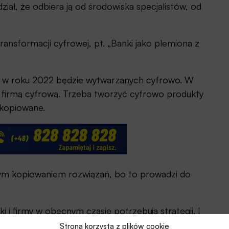
iał, że odbiera ją od środowiska specjalistów, od
ransformacji cyfrowej, pt. „Banki jako plemiona z
e w roku 2022 będzie wytwarzanych cyfrowo. W
ć firmą cyfrową. Trzeba tworzyć cyfrowo produkty
skopiowane.
rnym kopiowaniem rozwiązań, bo to prowadzi do
i i firmy w obecnym czasie potrzebują strategii. I
zie przewagą konkurencyjną ‒ podkreślił laureat
Strona korzysta z plików cookie