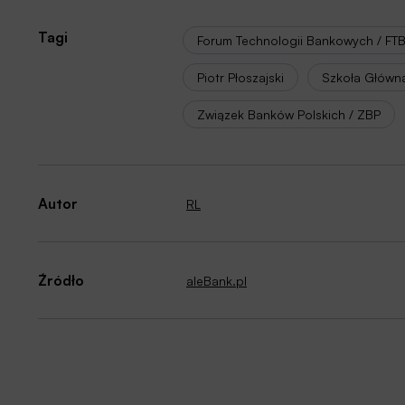
Tagi
Forum Technologii Bankowych / FT
Piotr Płoszajski
Szkoła Główn
Związek Banków Polskich / ZBP
Autor
RL
Źródło
aleBank.pl