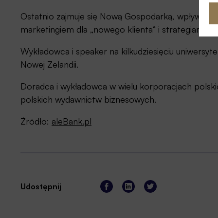
Ostatnio zajmuje się Nową Gospodarką, wpływem t
marketingiem dla „nowego klienta“ i strategiami z
Wykładowca i speaker na kilkudziesięciu uniwersyt
Nowej Zelandii.
Doradca i wykładowca w wielu korporacjach pols
polskich wydawnictw biznesowych.
Źródło:
aleBank.pl
Udostępnij