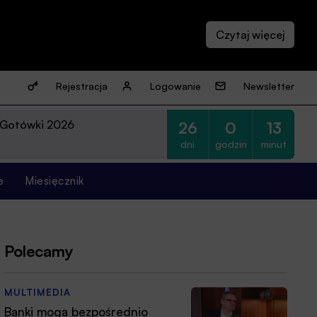
Rejestracja
Logowanie
Newsletter
 Gotówki 2026
26
0
13
dni
godzin
minut
e
Miesięcznik
Polecamy
MULTIMEDIA
Banki mogą bezpośrednio