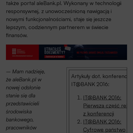
także portal aleBank.pl. Wykonany w technologii
responsywnej, z unowocześnioną nawigacją i
nowymi funkcjonalnościami, staje się jeszcze
lepszym, codziennym partnerem w świecie
finansów.
– Mam nadzieję,
Artykuły dot. konferencji
że aleBank.pl w
IT@BANK 2016:
nowej odsłonie
stanie się dla
IT@BANK 2016:
przedstawicieli
Pierwsza część relacj
środowiska
z konferencji
bankowego,
IT@BANK 2016:
pracowników
Cyfrowe państwo