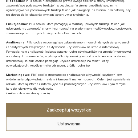
specjalistów i kadry zarządzającej odpowiadającej
Niezbędne:
Pliki cookie niezbędne do prawidłowego działania strony internetowej,
zapewniające podstawowe funkcje i zabezpieczenia strony umożliwiające, m.in.
za IT w bankach, firmach ubezpieczeniowych,
wykorzystywanie podstawowych funkcji takich jak nawigacja na stronie internetowej, czy
tez dostęp do jej obszarów wymagających uwierzytelnienia.
SKOK-ach oraz firmach technologicznych.
Funkcjonalne:
Pliki cookie, które pomagają w realizacji pewnych funkcji, takich jak
udostępnianie zawartości strony internetowej na platformach mediów społecznościowych,
Aplikację, od 17 listopada, można pobrać z App
zbieranie opinii i innych funkcji podmiotów trzecich.
Store (iOS) oraz Google Play (Android).
Analityczne:
Pliki cookie wspomagające zebranie anonimowych danych statystycznych
i analitycznych związanych z aktywnością użytkowników na stronie internetowej.
Pomagają nam analizować liczbowe aspekty ruchu użytkowników na stronie internetowej
oraz służą do zrozumienia, w jaki sposób użytkownicy wchodzą w interakcje ze stroną
internetową. Te pliki cookie pomagają uzyskać informacje na temat liczby
odwiedzających, współczynnika odrzuceń, źródła ruchu itp.
Udostępnij
Marketingowe:
Pliki cookie stosowane do analizowania aktywności użytkowników,
wyświetlania odpowiednich reklam i kampanii marketingowych. Celem jest wyświetlanie
reklam, które są istotne i interesujące dla poszczególnych użytkowników i tym samym
bardziej efektywne dla wydawców
i reklamodawców strony trzeciej.
Zaakceptuj wszystkie
Tagi
Ustawienia
aleBank.pl
Android
Andrzej Wolski