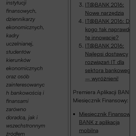
instytucji
IT@BANK 2016:
finansowych,
Nowe narzędzia
dziennikarzy
IT@BANK 2016: Dla
ekonomicznych,
kogo tak naprawdę
kadry
te innowacje?
uczelnianej,
IT@BANK 2016:
studentów
Najlepsi dostawcy
kierunków
rozwiązań IT dla
ekonomicznych
sektora bankowego
oraz osób
– wyróżnieni!
zainteresowanyc
Premiera Aplikacji BANK
h bankowością i
Miesięcznik Finansowy:
finansami
zarówno
Miesięcznik Finansowy
doradcą, jak i
BANK z aplikacją
wszechstronnym
mobilną
źródłem