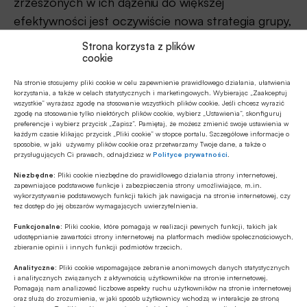
zrzeszonych w ich dążeniu do większej
efektywności jest oczywiście nowa strategia grupy,
która stawia między innymi na
Strona korzysta z plików
klientocentryczność.
cookie
Na stronie stosujemy pliki cookie w celu zapewnienie prawidłowego działania, ułatwienia
– Konieczna jest też współpraca, na linii bank
korzystania, a także w celach statystycznych i marketingowych. Wybierając „Zaakceptuj
wszystkie” wyrażasz zgodę na stosowanie wszystkich plików cookie. Jeśli chcesz wyrazić
spółdzielczy-bank zrzeszający, gdyż trzeba
zgodę na stosowanie tylko niektórych plików cookie, wybierz „Ustawienia”, skonfiguruj
wykorzystać rozwiązania dostępne na poziomie
preferencje i wybierz przycisk „Zapisz”. Pamiętaj, że możesz zmienić swoje ustawienia w
każdym czasie klikając przycisk „Pliki cookie” w stopce portalu. Szczegółowe informacje o
zrzeszenia – podkreślał Mirosław Skiba.
sposobie, w jaki używamy plików cookie oraz przetwarzamy Twoje dane, a także o
przysługujących Ci prawach, odnajdziesz w
Polityce prywatności
.
Odnosząc się do tego postulatu,
Aleksander
Niezbędne:
Pliki cookie niezbędne do prawidłowego działania strony internetowej,
zapewniające podstawowe funkcje i zabezpieczenia strony umożliwiające, m.in.
Borzymowski
zaznaczył, iż gatunek ludzki
wykorzystywanie podstawowych funkcji takich jak nawigacja na stronie internetowej, czy
tez dostęp do jej obszarów wymagających uwierzytelnienia.
przetrwał dzięki wspólnemu działaniu i łączeniu sił, i
Funkcjonalne:
Pliki cookie, które pomagają w realizacji pewnych funkcji, takich jak
podejście to powinno przyświecać również
udostępnianie zawartości strony internetowej na platformach mediów społecznościowych,
lokalnej bankowości.
zbieranie opinii i innych funkcji podmiotów trzecich.
Analityczne:
Pliki cookie wspomagające zebranie anonimowych danych statystycznych
Odnośnie do zwiększenia przychodów, wskazywał
i analitycznych związanych z aktywnością użytkowników na stronie internetowej.
Pomagają nam analizować liczbowe aspekty ruchu użytkowników na stronie internetowej
on konieczność uwzględniania trendów rynkowych
oraz służą do zrozumienia, w jaki sposób użytkownicy wchodzą w interakcje ze stroną