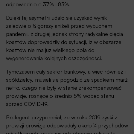
odpowiednio o 37% i 83%.
Dzięki tej asymetrii udało się uzyskać wynik
zaledwie o ¼ gorszy aniżeli przed wybuchem
pandemii, z drugiej jednak strony radykalne cięcia
kosztów doprowadziły do sytuacji, iż w obszarze
kosztów nie ma już wielkiego pola do
wygenerowania kolejnych oszczędności.
Tymczasem cały sektor bankowy, a więc również i
spółdzielcy, musieli się pogodzić ze spadkiem marż
netto, czego nie były w stanie zrekompensować
prowizje, rosnące o średnio 5% wobec stanu
sprzed COVID-19.
Prelegent przypomniał, że w roku 2019 zyski z
prowizji prowizje odpowiadały około ¼ przychodów
odsetkowych, podczas gdy obecnie relacja ta