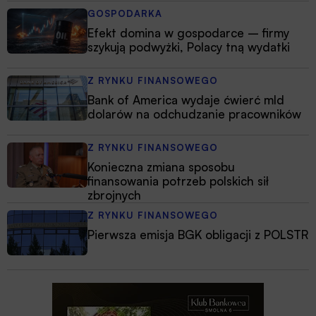
GOSPODARKA
Efekt domina w gospodarce – firmy
szykują podwyżki, Polacy tną wydatki
Z RYNKU FINANSOWEGO
Bank of America wydaje ćwierć mld
dolarów na odchudzanie pracowników
Z RYNKU FINANSOWEGO
Konieczna zmiana sposobu
finansowania potrzeb polskich sił
zbrojnych
Z RYNKU FINANSOWEGO
Pierwsza emisja BGK obligacji z POLSTR