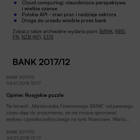
Cloud computing: nieunikniona perspektywa
i wielkie szanse
Polskie API - stan prac i nadzieje sektora
Droga do urzędu wiedzie przez bank
Zobacz także archiwalne wydania pism:
BANK
,
NBS
,
FN
,
NZB (KF)
,
EDS
BANK 2017/12
BANK 2017/12
04.01.2018 10:17
Opinie: Rosyjskie puzzle
Na łamach „Miesięcznika Finansowego BANK” od pewnego
czasu daję do zrozumienia, że nie można ignorować
wpływu czynnika politycznego na rynki finansowe. Warto
wręcz mówić o nim coraz częściej, zwracając uwagę na
BANK 2017/12
nieraz ukryte, ale bardzo interesujące wątki, które
04.01.2018 10:17
pozwalają połączyć ze sobą pewien łańcuch wydarzeń i