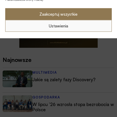
Zaakceptuj wszystkie
Ustawienia
Najnowsze
MULTIMEDIA
Jakie są zalety fazy Discovery?
GOSPODARKA
W lipcu ’26 wzrosła stopa bezrobocia w
Polsce