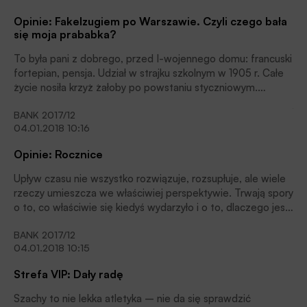
informacji oraz postawić na tej bazie wnioski. Nieraz dość
Opinie: Fakelzugiem po Warszawie. Czyli czego bała
interesujące.
się moja prababka?
To była pani z dobrego, przed I-wojennego domu: francuski
fortepian, pensja. Udział w strajku szkolnym w 1905 r. Całe
życie nosiła krzyż żałoby po powstaniu styczniowym.
Wierząca katoliczka, sympatyczka PPS. Narodowców nie
BANK 2017/12
lubiła, pamiętała, jak ich bojówki strzelały do PPS-iaków w
04.01.2018 10:16
trakcie rewolucji piątego roku.
Opinie: Rocznice
Upływ czasu nie wszystko rozwiązuje, rozsupłuje, ale wiele
rzeczy umieszcza we właściwiej perspektywie. Trwają spory
o to, co właściwie się kiedyś wydarzyło i o to, dlaczego jest
to ważne dla nas dzisiaj?
BANK 2017/12
04.01.2018 10:15
Strefa VIP: Dały radę
Szachy to nie lekka atletyka – nie da się sprawdzić