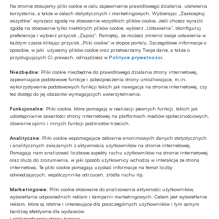
Na stronie stosujemy pliki cookie w celu zapewnienie prawidłowego działania, ułatwienia
Banki mogą bezpośrednio finansować
korzystania, a także w celach statystycznych i marketingowych. Wybierając „Zaakceptuj
wszystkie” wyrażasz zgodę na stosowanie wszystkich plików cookie. Jeśli chcesz wyrazić
przemysł zbrojeniowy
zgodę na stosowanie tylko niektórych plików cookie, wybierz „Ustawienia”, skonfiguruj
preferencje i wybierz przycisk „Zapisz”. Pamiętaj, że możesz zmienić swoje ustawienia w
każdym czasie klikając przycisk „Pliki cookie” w stopce portalu. Szczegółowe informacje o
Z RYNKU FINANSOWEGO
sposobie, w jaki używamy plików cookie oraz przetwarzamy Twoje dane, a także o
przysługujących Ci prawach, odnajdziesz w
Polityce prywatności
.
PKO BP o nowych zasadach
ustawowych w sprawach frankowych
Niezbędne:
Pliki cookie niezbędne do prawidłowego działania strony internetowej,
zapewniające podstawowe funkcje i zabezpieczenia strony umożliwiające, m.in.
wykorzystywanie podstawowych funkcji takich jak nawigacja na stronie internetowej, czy
MULTIMEDIA
tez dostęp do jej obszarów wymagających uwierzytelnienia.
Na czym polega faza Discovery?
Funkcjonalne:
Pliki cookie, które pomagają w realizacji pewnych funkcji, takich jak
udostępnianie zawartości strony internetowej na platformach mediów społecznościowych,
zbieranie opinii i innych funkcji podmiotów trzecich.
Analityczne:
Pliki cookie wspomagające zebranie anonimowych danych statystycznych
Z RYNKU FINANSOWEGO
i analitycznych związanych z aktywnością użytkowników na stronie internetowej.
Branża leasingowa o inwestycjach w
Pomagają nam analizować liczbowe aspekty ruchu użytkowników na stronie internetowej
oraz służą do zrozumienia, w jaki sposób użytkownicy wchodzą w interakcje ze stroną
polskiej gospodarce, programie SAFE i
internetową. Te pliki cookie pomagają uzyskać informacje na temat liczby
polityce dual use
odwiedzających, współczynnika odrzuceń, źródła ruchu itp.
Marketingowe:
Pliki cookie stosowane do analizowania aktywności użytkowników,
wyświetlania odpowiednich reklam i kampanii marketingowych. Celem jest wyświetlanie
reklam, które są istotne i interesujące dla poszczególnych użytkowników i tym samym
bardziej efektywne dla wydawców
i reklamodawców strony trzeciej.