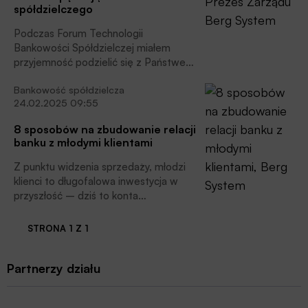
spółdzielczego
Podczas Forum Technologii
Bankowości Spółdzielczej miałem
przyjemność podzielić się z Państwem
wnioskami z ponad 20 spotkań z
Bankowość spółdzielcza
zarządami banków spółdzielczych,
24.02.2025 09:55
które odbyłem w ostatnich miesiącach.
Odniosłem się również do realizacji
8 sposobów na zbudowanie relacji
celów zawartych w strategii SGB na
banku z młodymi klientami
lata 2025–2028 oraz roli technologii
w ich osiąganiu, pisze Marcin Konopka,
Z punktu widzenia sprzedaży, młodzi
prezes zarządu Berg System.
klienci to długofalowa inwestycja w
przyszłość – dziś to konta
młodzieżowe, a jutro kredyty,
inwestycje i produkty
STRONA 1 Z 1
ubezpieczeniowe.
Partnerzy działu