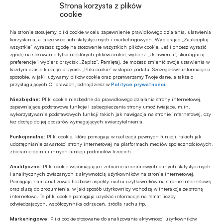
Strona korzysta z plików
bezgotówkowego było mocno
cookie
utrudnione. Jako Rządowe Centrum
Na stronie stosujemy pliki cookie w celu zapewnienie prawidłowego działania, ułatwienia
Bezpieczeństwa postulujemy, żeby
korzystania, a także w celach statystycznych i marketingowych. Wybierając „Zaakceptuj
wszystkie” wyrażasz zgodę na stosowanie wszystkich plików cookie. Jeśli chcesz wyrazić
każdy obywatel miał w domu pewien
zgodę na stosowanie tylko niektórych plików cookie, wybierz „Ustawienia”, skonfiguruj
preferencje i wybierz przycisk „Zapisz”. Pamiętaj, że możesz zmienić swoje ustawienia w
zapas gotówki.
każdym czasie klikając przycisk „Pliki cookie” w stopce portalu. Szczegółowe informacje o
sposobie, w jaki używamy plików cookie oraz przetwarzamy Twoje dane, a także o
przysługujących Ci prawach, odnajdziesz w
Polityce prywatności
.
Niezbędne:
Pliki cookie niezbędne do prawidłowego działania strony internetowej,
zapewniające podstawowe funkcje i zabezpieczenia strony umożliwiające, m.in.
wykorzystywanie podstawowych funkcji takich jak nawigacja na stronie internetowej, czy
tez dostęp do jej obszarów wymagających uwierzytelnienia.
Funkcjonalne:
Pliki cookie, które pomagają w realizacji pewnych funkcji, takich jak
udostępnianie zawartości strony internetowej na platformach mediów społecznościowych,
Czytaj artykuł
zbieranie opinii i innych funkcji podmiotów trzecich.
Analityczne:
Pliki cookie wspomagające zebranie anonimowych danych statystycznych
i analitycznych związanych z aktywnością użytkowników na stronie internetowej.
Pomagają nam analizować liczbowe aspekty ruchu użytkowników na stronie internetowej
oraz służą do zrozumienia, w jaki sposób użytkownicy wchodzą w interakcje ze stroną
internetową. Te pliki cookie pomagają uzyskać informacje na temat liczby
Najnowsze
odwiedzających, współczynnika odrzuceń, źródła ruchu itp.
Marketingowe:
Pliki cookie stosowane do analizowania aktywności użytkowników,