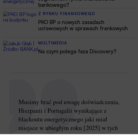
bankowego?
Z RYNKU FINANSOWEGO
PKO BP o nowych zasadach
ustawowych w sprawach frankowych
MULTIMEDIA
Na czym polega faza Discovery?
Musimy brać pod uwagę doświadczenia,
Hiszpanii i Portugalii wynikające z
blackoutu energetycznego jaki miał
miejsce w ubiegłym roku [2025] w tych
krajach. Wówczas korzystanie z obrotu