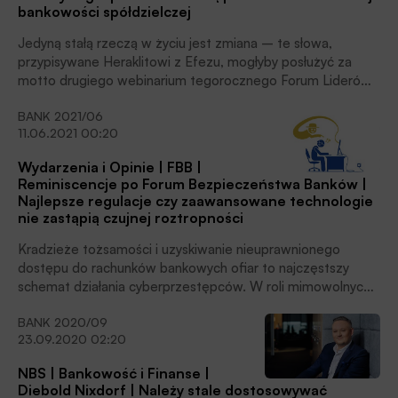
bankowości spółdzielczej
Jedyną stałą rzeczą w życiu jest zmiana – te słowa,
przypisywane Heraklitowi z Efezu, mogłyby posłużyć za
motto drugiego webinarium tegorocznego Forum Liderów
Banków Spółdzielczych. Motywem przewodnim czterech
BANK 2021/06
paneli, dedykowanych jakże zróżnicowanej problematyce,
11.06.2021 00:20
były przemiany w gospodarce. O tym, czy pozostaną
wyzwaniem, czy wykorzystaną szansą przez spółdzielców,
Wydarzenia i Opinie | FBB |
zadecyduje umiejętność adaptacji lokalnych instytucji
Reminiscencje po Forum Bezpieczeństwa Banków |
finansowych do nowych realiów.
Najlepsze regulacje czy zaawansowane technologie
nie zastąpią czujnej roztropności
Kradzieże tożsamości i uzyskiwanie nieuprawnionego
dostępu do rachunków bankowych ofiar to najczęstszy
schemat działania cyberprzestępców. W roli mimowolnych
wspólników nierzadko występują niczego nieświadomi
BANK 2020/09
poszkodowani, a wszystko za sprawą socjotechnicznych
23.09.2020 02:20
trików cybergangów. Jednym ze sposobów uszczelniania
systemu jest wykorzystanie nowych form autentykacji, ze
NBS | Bankowość i Finanse |
szczególnym uwzględnieniem biometrii, jednak należy
Diebold Nixdorf | Należy stale dostosowywać