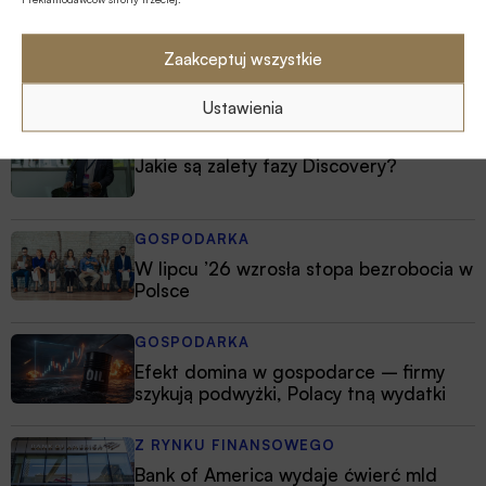
Zaakceptuj wszystkie
Najnowsze
Ustawienia
MULTIMEDIA
Jakie są zalety fazy Discovery?
GOSPODARKA
W lipcu ’26 wzrosła stopa bezrobocia w
Polsce
GOSPODARKA
Efekt domina w gospodarce – firmy
szykują podwyżki, Polacy tną wydatki
Z RYNKU FINANSOWEGO
Bank of America wydaje ćwierć mld