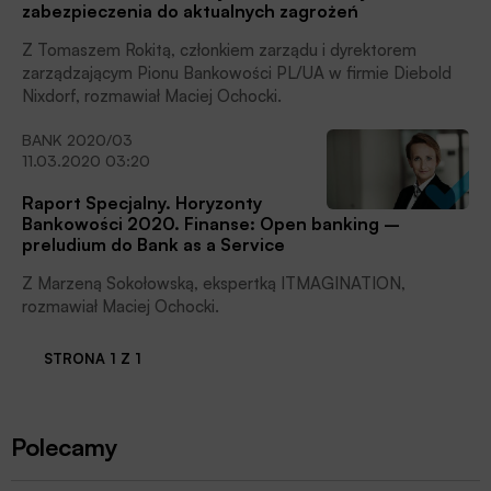
pamiętać o wymogu zgodności wdrażanych rozwiązań
zabezpieczenia do aktualnych zagrożeń
z regulacjami w zakresie przetwarzania danych osobowych.
Z Tomaszem Rokitą, członkiem zarządu i dyrektorem
zarządzającym Pionu Bankowości PL/UA w firmie Diebold
Nixdorf, rozmawiał Maciej Ochocki.
BANK 2020/03
11.03.2020 03:20
Raport Specjalny. Horyzonty
Bankowości 2020. Finanse: Open banking –
preludium do Bank as a Service
Z Marzeną Sokołowską, ekspertką ITMAGINATION,
rozmawiał Maciej Ochocki.
STRONA 1 Z 1
Polecamy