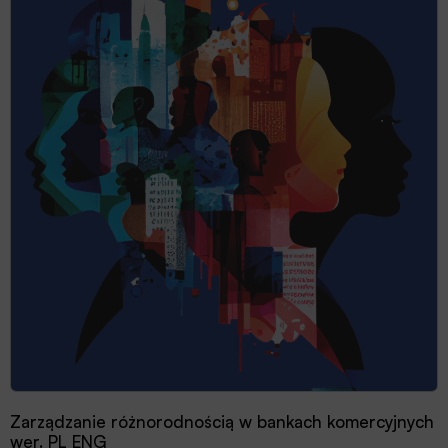
Zarządzanie różnorodnością w bankach komercyjnych
wer. PL ENG