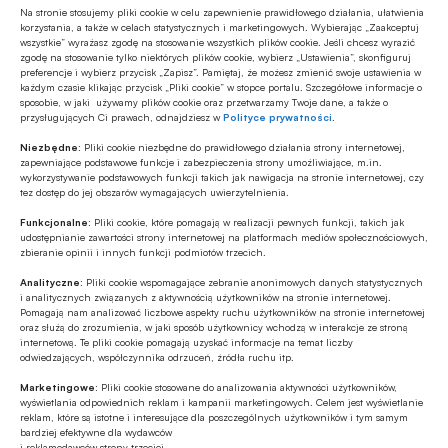
wszystkich państw Unii Europejskiej.
Na stronie stosujemy pliki cookie w celu zapewnienie prawidłowego działania, ułatwienia
korzystania, a także w celach statystycznych i marketingowych. Wybierając „Zaakceptuj
wszystkie” wyrażasz zgodę na stosowanie wszystkich plików cookie. Jeśli chcesz wyrazić
zgodę na stosowanie tylko niektórych plików cookie, wybierz „Ustawienia”, skonfiguruj
Tadeusz Białek
preferencje i wybierz przycisk „Zapisz”. Pamiętaj, że możesz zmienić swoje ustawienia w
prezes
każdym czasie klikając przycisk „Pliki cookie” w stopce portalu. Szczegółowe informacje o
sposobie, w jaki używamy plików cookie oraz przetwarzamy Twoje dane, a także o
ZBP
przysługujących Ci prawach, odnajdziesz w
Polityce prywatności
.
Niezbędne:
Pliki cookie niezbędne do prawidłowego działania strony internetowej,
zapewniające podstawowe funkcje i zabezpieczenia strony umożliwiające, m.in.
Czytaj artykuł
wykorzystywanie podstawowych funkcji takich jak nawigacja na stronie internetowej, czy
tez dostęp do jej obszarów wymagających uwierzytelnienia.
Funkcjonalne:
Pliki cookie, które pomagają w realizacji pewnych funkcji, takich jak
udostępnianie zawartości strony internetowej na platformach mediów społecznościowych,
zbieranie opinii i innych funkcji podmiotów trzecich.
Analityczne:
Pliki cookie wspomagające zebranie anonimowych danych statystycznych
i analitycznych związanych z aktywnością użytkowników na stronie internetowej.
Pomagają nam analizować liczbowe aspekty ruchu użytkowników na stronie internetowej
oraz służą do zrozumienia, w jaki sposób użytkownicy wchodzą w interakcje ze stroną
internetową. Te pliki cookie pomagają uzyskać informacje na temat liczby
odwiedzających, współczynnika odrzuceń, źródła ruchu itp.
Marketingowe:
Pliki cookie stosowane do analizowania aktywności użytkowników,
wyświetlania odpowiednich reklam i kampanii marketingowych. Celem jest wyświetlanie
reklam, które są istotne i interesujące dla poszczególnych użytkowników i tym samym
bardziej efektywne dla wydawców
i reklamodawców strony trzeciej.