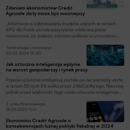
Zdaniem ekonomistów Credit
Agricole złoty może być mocniejszy
„Informacja o odblokowaniu środków unijnych w ramach
KPO dla Polski została pozytywnie odebrana przez
inwestorów, co znalazło odzwierciedlenie w umocnieniu
kursu złotego dwa tygodnie temu. […] Uważamy, że
Technologie i innowacje
aprecjacja złotego będzie kontynuowana w kolejnych
03.02.2024 15:40
kwartałach, w efekcie czego kurs EURPLN obniży się do
4,24 na koniec br. i 4,20 na koniec 2025 roku.” – czytamy
Jak sztuczna inteligencja wpłynie
w najnowszym komentarzu ekonomistów Credit Agricole
na wzrost gospodarczy i rynek pracy
Bank Polska, w MAKROmapie. Poniżej prezentujemy
fragment komentarza ekonomistów banku poświęcony
Pojęcie sztucznej inteligencji zostało po raz pierwszy użyte
gospodarkom państw naszego regionu.
w latach 50-tych XX wieku przez J.McCarthy’ego. Niemniej
jednak przez większość tego czasu sztuczna inteligencja
była bardziej traktowana jako element fantastyki naukowej,
Z rynku finansowego
a w mniejszym stopniu jako narzędzie mające zastosowanie
18.09.2023 11:51
w rzeczywistości. Ten pogląd stopniowo zmieniał się wraz z
rozwojem technologii i wzrostem dostępnych mocy
Ekonomiści Credit Agricole o
obliczeniowych. W ostatnich latach wpływ sztucznej
konsekwencjach luźnej polityki fiskalnej w 2024
inteligencji na perspektywy wzrostu gospodarczego stawał