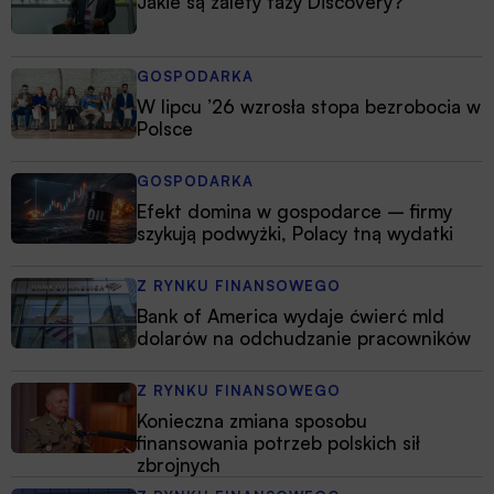
Jakie są zalety fazy Discovery?
GOSPODARKA
W lipcu ’26 wzrosła stopa bezrobocia w
Polsce
GOSPODARKA
Efekt domina w gospodarce – firmy
szykują podwyżki, Polacy tną wydatki
Z RYNKU FINANSOWEGO
Bank of America wydaje ćwierć mld
dolarów na odchudzanie pracowników
Z RYNKU FINANSOWEGO
Konieczna zmiana sposobu
finansowania potrzeb polskich sił
zbrojnych