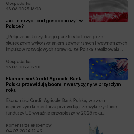
Gospodarka
23.06.2025 16:28
Jak mierzyć „cud gospodarczy” w
Polsce?
„Połączenie korzystnego punktu startowego ze
skutecznym wykorzystaniem zewnętrznych i wewnętrznych
impulsów rozwojowych sprawiło, że Polska zrealizowała
swój potencjał konwergencji w większym stopniu niż kraje
Gospodarka
regionu” – piszą ekonomiści Credit Agricole Bank Polska w
25.03.2024 12:01
swoim najnowszym opracowaniu MAKROmapa, w części
zatytułowanej „Jak mierzyć cud gospodarczy w Polsce?”
Ekonomiści Credit Agricole Bank
Prezentujemy ten fragment MAKOmapy w całości.
Polska przewidują boom inwestycyjny w przyszłym
roku
Ekonomiści Credit Agricole Bank Polska, w swoim
najnowszym komentarzu przewidują, że wykorzystanie
funduszy UE wyraźnie przyspieszy w 2025 roku.
Jednocześnie w roku przyszłym inwestycje publiczne
Komentarze ekspertów
wzrosną w ujęciu realnym o ponad 25% r/r . Zamieszczamy
04.03.2024 12:49
obszerne fragmenty dzisiejsze MAKROmapy.