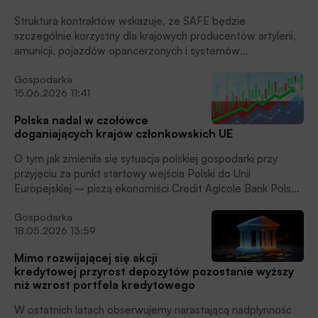
Struktura kontraktów wskazuje, że SAFE będzie
szczególnie korzystny dla krajowych producentów artylerii,
amunicji, pojazdów opancerzonych i systemów
bezzałogowych, piszą analitycy Credit Agricole Bank Polska
Gospodarka
w swoim najnowszym opracowaniu z cyklu MAKROmapa
15.06.2026 11:41
zatytułowanym „Program SAFE podbije wzrost
gospodarczy w
Polska nadal w czołówce
Polsce”
doganiających krajów członkowskich UE
O tym jak zmieniła się sytuacja polskiej gospodarki przy
przyjęciu za punkt startowy wejścia Polski do Unii
Europejskiej – piszą ekonomiści Credit Agicole Bank Polska
w swojej najnowszej analizie MAKROmapa. Prezentujemy w
Gospodarka
całości fragment tego opracowania poświęcony zmianom
18.05.2026 13:59
w naszej gospodarce od 1989 i 2004 roku.
Mimo rozwijającej się akcji
kredytowej przyrost depozytów pozostanie wyższy
niż wzrost portfela kredytowego
W ostatnich latach obserwujemy narastającą nadpłynność