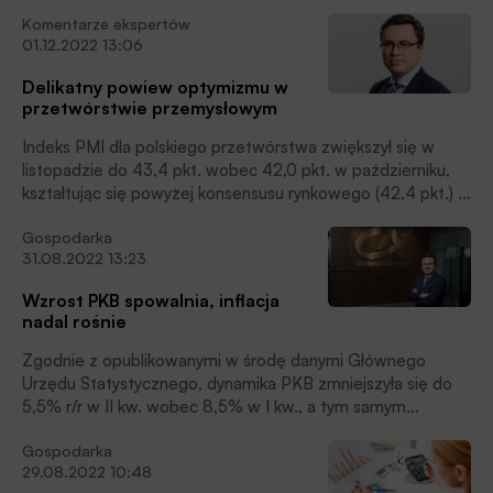
9 osób zwiększyła się w listopadzie do 18,4% r/r wobec
Komentarze ekspertów
18,3% w październiku, kształtując się wyraźnie powyżej
01.12.2022 13:06
konsensusu rynkowego (16,9%) oraz naszej prognozy
(15,1%).
Delikatny powiew optymizmu w
przetwórstwie przemysłowym
Indeks PMI dla polskiego przetwórstwa zwiększył się w
listopadzie do 43,4 pkt. wobec 42,0 pkt. w październiku,
kształtując się powyżej konsensusu rynkowego (42,4 pkt.) i
nieznacznie powyżej naszej prognozy (43,2 pkt.).
Gospodarka
31.08.2022 13:23
Wzrost PKB spowalnia, inflacja
nadal rośnie
Zgodnie z opublikowanymi w środę danymi Głównego
Urzędu Statystycznego, dynamika PKB zmniejszyła się do
5,5% r/r w II kw. wobec 8,5% w I kw., a tym samym
ukształtowała się ona nieznacznie powyżej opublikowanego
Gospodarka
wcześniej przez GUS wstępnego szacunku (5,3%)
29.08.2022 10:48