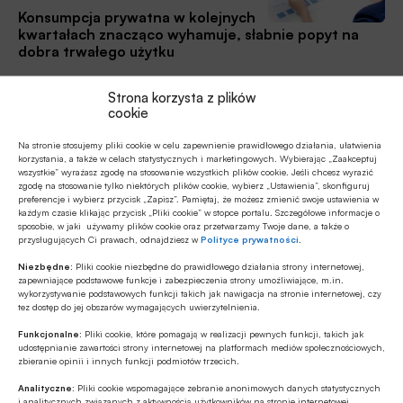
Konsumpcja prywatna w kolejnych
kwartałach znacząco wyhamuje, słabnie popyt na
dobra trwałego użytku
W ostatnich miesiącach obserwujemy znaczące
Strona korzysta z plików
pogorszenie koniunktury konsumenckiej (por. MAKROpuls z
cookie
21.07.2022). Jest ono efektem utrzymującego silnego
wzrostu inflacji i spadku realnych wynagrodzeń, a także
Na stronie stosujemy pliki cookie w celu zapewnienie prawidłowego działania, ułatwienia
Komentarze ekspertów
pogarszających się perspektyw wzrostu gospodarczego.
korzystania, a także w celach statystycznych i marketingowych. Wybierając „Zaakceptuj
wszystkie” wyrażasz zgodę na stosowanie wszystkich plików cookie. Jeśli chcesz wyrazić
15.07.2022 12:41
Pogorszenie nastrojów gospodarstw domowych znajduje
zgodę na stosowanie tylko niektórych plików cookie, wybierz „Ustawienia”, skonfiguruj
odzwierciedlenie w wyraźnym spadku wskaźników
preferencje i wybierz przycisk „Zapisz”. Pamiętaj, że możesz zmienić swoje ustawienia w
Inflacja coraz bliżej szczytu
każdym czasie klikając przycisk „Pliki cookie” w stopce portalu. Szczegółowe informacje o
koniunktury dla oczekiwanej w horyzoncie 12 miesięcy
sposobie, w jaki używamy plików cookie oraz przetwarzamy Twoje dane, a także o
sytuacji finansowej oraz dokonywania ważnych zakupów. W
Zgodnie z danymi GUS inflacja CPI zwiększyła się w
przysługujących Ci prawach, odnajdziesz w
Polityce prywatności
.
połączeniu z wysokim poziomem stóp procentowych
czerwcu do 15,5% r/r wobec 13,9% w maju, kształtując się
Niezbędne:
Pliki cookie niezbędne do prawidłowego działania strony internetowej,
słabsze nastroje konsumentów mają silny negatywny wpływ
poniżej wstępnego szacunku GUS (15,6%).
zapewniające podstawowe funkcje i zabezpieczenia strony umożliwiające, m.in.
na akcję kredytową zarówno w segmencie kredytów
wykorzystywanie podstawowych funkcji takich jak nawigacja na stronie internetowej, czy
tez dostęp do jej obszarów wymagających uwierzytelnienia.
konsumpcyjnych, jak i hipotecznych, a w konsekwencji
Gospodarka
również na aktywność na rynku nieruchomości, piszą
01.07.2022 14:14
Funkcjonalne:
Pliki cookie, które pomagają w realizacji pewnych funkcji, takich jak
Autorzy tygodnika ekonomicznego „MAKROmapa”.
udostępnianie zawartości strony internetowej na platformach mediów społecznościowych,
zbieranie opinii i innych funkcji podmiotów trzecich.
Załamanie koniunktury w polskim
przetwórstwie
Analityczne:
Pliki cookie wspomagające zebranie anonimowych danych statystycznych
i analitycznych związanych z aktywnością użytkowników na stronie internetowej.