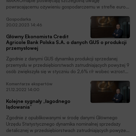
MAKROmapie poświęcają szczególną uwagę
powracającemu ożywieniu gospodarczemu w strefie euro.
Przedstawiamy fragment ich dzisiejszej analizy poświęcony
Gospodarka
tej kwestii.
20.02.2023 14:46
Główny Ekonomista Credit
Agricole Bank Polska S.A. o danych GUS o produkcji
przemysłowej
Zgodnie z danymi GUS dynamika produkcji sprzedanej
przemysłu w przedsiębiorstwach zatrudniających powyżej 9
osób zwiększyła się w styczniu do 2,6% r/r wobec wzrostu
o 1,0% w grudniu, kształtując się poniżej konsensusu
Komentarze ekspertów
rynkowego (4,3%) i naszej prognozy (5,5%), pisze Jakub
21.12.2022 14:00
Borowski, Główny Ekonomista Credit Agricole Bank Polska
S.A.
Kolejne sygnały „łagodnego
lądowania”
Zgodnie z opublikowanymi w środę danymi Głównego
Urzędu Statystycznego dynamika nominalnej sprzedaży
detalicznej w przedsiębiorstwach zatrudniających powyżej