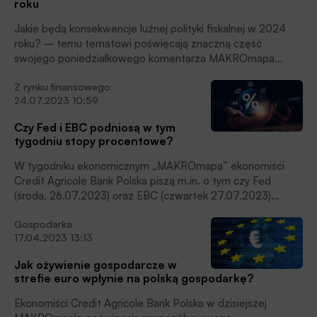
roku
się coraz szerzej komentowanym tematem, piszą eksperci
Credit Agricole w najnowszym wydaniu „MAKROmapy” .
Jakie będą konsekwencje luźnej polityki fiskalnej w 2024
roku? – temu tematowi poświęcają znaczną część
swojego poniedziałkowego komentarza MAKROmapa
ekonomiści Credit Agricole Bank Polska. Z uwagi na wagę
Z rynku finansowego
problemu prezentujemy tę część ich komentarza w całości.
24.07.2023 10:59
Czy Fed i EBC podniosą w tym
tygodniu stopy procentowe?
W tygodniku ekonomicznym „MAKROmapa” ekonomiści
Credit Agricole Bank Polska piszą m.in. o tym czy Fed
(środa, 26.07.2023) oraz EBC (czwartek 27.07.2023)
podniosą stopy procentowe. Prezentujemy fragment
Gospodarka
tygodnika poświęcony tej kwestii.
17.04.2023 13:13
Jak ożywienie gospodarcze w
strefie euro wpłynie na polską gospodarkę?
Ekonomiści Credit Agricole Bank Polska w dzisiejszej