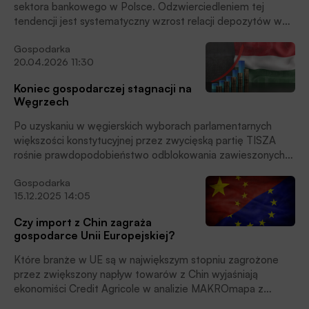
sektora bankowego w Polsce. Odzwierciedleniem tej
tendencji jest systematyczny wzrost relacji depozytów w
złotych do kredytów w złotych (tj. z wyłączeniem należności
Gospodarka
i zobowiązań w obcych walutach), która zgodnie z danymi
20.04.2026 11:30
NBP przekroczyła w marcu 2026 roku 160%, osiągając tym
samym najwyższy poziom od 1999 roku. W poniższej
Koniec gospodarczej stagnacji na
analizie przedstawiamy oczekiwane tendencje w zakresie
Węgrzech
kształtowania się depozytów i kredytów w najbliższych
kwartałach, piszą w najnowszym wydaniu MAKROmapy
Po uzyskaniu w węgierskich wyborach parlamentarnych
analitycy Credit Agricole.
większości konstytucyjnej przez zwycięską partię TISZA
rośnie prawdopodobieństwo odblokowania zawieszonych
środków unijnych w ramach polityki spójności oraz
Gospodarka
Instrumentu na rzecz Odbudowy i Zwiększania Odporności
15.12.2025 14:05
(RRF), czytamy w najnowszym wydaniu Tygodnika
ekonomicznego Credit Agricole MAKROmapa.
Czy import z Chin zagraża
gospodarce Unii Europejskiej?
Które branże w UE są w największym stopniu zagrożone
przez zwiększony napływ towarów z Chin wyjaśniają
ekonomiści Credit Agricole w analizie MAKROmapa z
15.12.2025 roku.