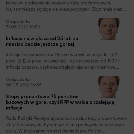
kolejnym podniesieniu poziomu stóp procentowych.
Najistotniejsza wydaje się skala podwyżki. Zbyt mała skaże
złotego, który już jest niemal rekordowo słaby wobec
Gospodarka
głównych walut, na kolejne straty. Za duża dobije polskich
31.05.2022 10:32
kredytobiorców i może przyczynić się do jeszcze
gwałtowniejszego hamowania gospodarki. Analityk
Inflacja największa od 25 lat, za
Cinkciarz.pl spodziewa się trzeciego z rzędu ruchu o 75 pkt
miesiąc będzie jeszcze gorzej
bazowych.
Inflacja konsumencka w Polsce wzrosła w maju do 13,9
proc. (z 12,4 proc. w kwietniu) i była najwyższa od 1997 r.
Inflacja bazowa, czyli nieuwzględniająca cen nośników
energii oraz żywności, pierwszy raz w XXI wieku
Gospodarka
przekroczyła w maju pułap 8,0 proc.
05.05.2022 16:35
Stopy procentowe 75 punktów
bazowych w górę, czyli RPP w walce z szalejącą
inflacją
Rada Polityki Pieniężnej podniosła dziś stopy procentowe o
75 pkt bazowych. Była to już ósma podwyżka w bieżącym
cyklu. W jego ramach koszt pieniądza w Polsce