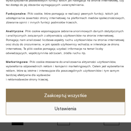
mieć także złoty.
wykorzystywanie podstawowych funkcji takich jak nawigacja na stronie internetowej, czy
Stan wyjątkowy na granicy z
tez dostęp do jej obszarów wymagających uwierzytelnienia.
Białorusią może wywołać kryzys złotego: euro za 5 zł,
Funkcjonalne:
Pliki cookie, które pomagają w realizacji pewnych funkcji, takich jak
dolar za 4,30 zł?
udostępnianie zawartości strony internetowej na platformach mediów społecznościowych,
zbieranie opinii i innych funkcji podmiotów trzecich.
Jeżeli obecny kryzys migracyjny zacznie wymykać się spod
Analityczne:
Pliki cookie wspomagające zebranie anonimowych danych statystycznych
kontroli, wśród inwestorów może pojawić się kolejny
i analitycznych związanych z aktywnością użytkowników na stronie internetowej.
argument działający na korzyść dolara, euro czy franka,
Pomagają nam analizować liczbowe aspekty ruchu użytkowników na stronie internetowej
które są schronieniem dla kapitału na burzliwe czasy.
oraz służą do zrozumienia, w jaki sposób użytkownicy wchodzą w interakcje ze stroną
internetową. Te pliki cookie pomagają uzyskać informacje na temat liczby
Komentarze ekspertów
odwiedzających, współczynnika odrzuceń, źródła ruchu itp.
02.11.2021 16:44
Marketingowe:
Pliki cookie stosowane do analizowania aktywności użytkowników,
RPP podniesie stopy procentowe
wyświetlania odpowiednich reklam i kampanii marketingowych. Celem jest wyświetlanie
reklam, które są istotne i interesujące dla poszczególnych użytkowników i tym samym
lub pogrąży złotego
bardziej efektywne dla wydawców
i reklamodawców strony trzeciej.
Rekordowa inflacja, pogłębiająca się słabość złotego
względem głównych walut świata oraz działania innych
Zaakceptuj wszystkie
banków centralnych skłaniają do wniosku, że Rada Polityki
Pieniężnej ogłosi w środę 3 listopada decyzję o kolejnej
podwyżce stóp procentowych. Jeżeli tak się nie stanie,
Ustawienia
STRONA 1 Z 2
złoty wpadnie w poważne tarapaty, ocenia Bartosz Sawicki,
analityk Cinkciarz.pl.
1
2