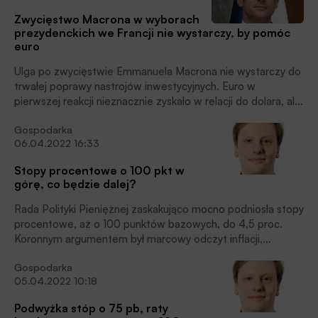
Zwycięstwo Macrona w wyborach
prezydenckich we Francji nie wystarczy, by pomóc
euro
Ulga po zwycięstwie Emmanuela Macrona nie wystarczy do
trwałej poprawy nastrojów inwestycyjnych. Euro w
pierwszej reakcji nieznacznie zyskało w relacji do dolara, ale
już w poniedziałek rano kurs wspólnej waluty ponownie
Gospodarka
osuwał się poniżej 1,08 USD. Do wyrwania się z trendu
06.04.2022 16:33
osłabienia potrzeba porzucenie zachowawczego i
bojaźliwego nastawienia przez Europejski Bank Centralny.
Stopy procentowe o 100 pkt w
Na to w najbliższej przyszłości się jednak nie zanosi.
górę, co będzie dalej?
Rada Polityki Pieniężnej zaskakująco mocno podniosła stopy
procentowe, aż o 100 punktów bazowych, do 4,5 proc.
Koronnym argumentem był marcowy odczyt inflacji,
przekraczającej 10 proc.
Gospodarka
05.04.2022 10:18
Podwyżka stóp o 75 pb, raty