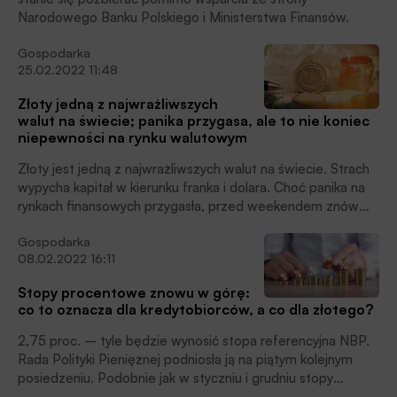
Narodowego Banku Polskiego i Ministerstwa Finansów.
Gospodarka
25.02.2022 11:48
Złoty jedną z najwrażliwszych
walut na świecie; panika przygasa, ale to nie koniec
niepewności na rynku walutowym
Złoty jest jedną z najwrażliwszych walut na świecie. Strach
wypycha kapitał w kierunku franka i dolara. Choć panika na
rynkach finansowych przygasła, przed weekendem znów
może wzbierać niepewność. Rynek analizuje informacje o
Gospodarka
postępie inwazji i wyczekuje na dalsze reakcje Zachodu.
08.02.2022 16:11
Stopy procentowe znowu w górę:
co to oznacza dla kredytobiorców, a co dla złotego?
2,75 proc. – tyle będzie wynosić stopa referencyjna NBP.
Rada Polityki Pieniężnej podniosła ją na piątym kolejnym
posiedzeniu. Podobnie jak w styczniu i grudniu stopy
procentowe zostały podwyższone o 50 punktów