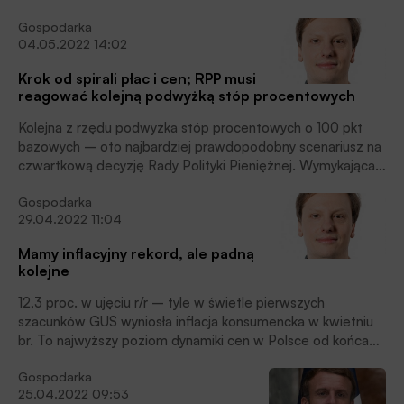
wywindowano o 5,15 pkt proc. W rezultacie stopa
Gospodarka
referencyjna wynosi obecnie 5,25 proc., czyli najwięcej od
04.05.2022 14:02
globalnego kryzysu finansowego z 2008 r.
Krok od spirali płac i cen; RPP musi
reagować kolejną podwyżką stóp procentowych
Kolejna z rzędu podwyżka stóp procentowych o 100 pkt
bazowych – oto najbardziej prawdopodobny scenariusz na
czwartkową decyzję Rady Polityki Pieniężnej. Wymykająca
się spod kontroli inflacja w Polsce i słabość złotego
Gospodarka
przemawiają za zdecydowanym działaniem polskich władz
29.04.2022 11:04
monetarnych.
Mamy inflacyjny rekord, ale padną
kolejne
12,3 proc. w ujęciu r/r – tyle w świetle pierwszych
szacunków GUS wyniosła inflacja konsumencka w kwietniu
br. To najwyższy poziom dynamiki cen w Polsce od końca
1997 r. Gorsza wiadomość: lawinowo rosnąca inflacja
Gospodarka
jeszcze nie dobrnęła do szczy-tu. W kolejnych miesiącach
25.04.2022 09:53
przekroczy 14 proc.