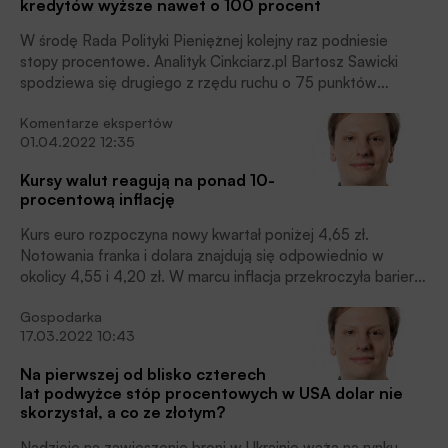
kredytów wyższe nawet o 100 procent
W środę Rada Polityki Pieniężnej kolejny raz podniesie
stopy procentowe. Analityk Cinkciarz.pl Bartosz Sawicki
spodziewa się drugiego z rzędu ruchu o 75 punktów
bazowych. Nie będzie to też ostatnia podwyżka w cyklu, a
Komentarze ekspertów
wysokie stopy procentowe mogą utrzymać się w Polsce
01.04.2022 12:35
jeszcze przez wiele kwartałów, co warto uwzględnić przy
zaciąganiu kredytu.
Kursy walut reagują na ponad 10-
procentową inflację
Kurs euro rozpoczyna nowy kwartał poniżej 4,65 zł.
Notowania franka i dolara znajdują się odpowiednio w
okolicy 4,55 i 4,20 zł. W marcu inflacja przekroczyła barierę
10 proc. Podnosi to prawdopodobieństwo, że
Gospodarka
przyszłotygodniowa podwyżka stóp RPP będzie ruchem
17.03.2022 10:43
mocniejszym niż 50 pb. Po południu inwestorzy na moment
skupią się na danych z USA – kluczowym motorem
Na pierwszej od blisko czterech
notowań pozostają rozmowy pokojowe Rosji i Ukrainy oraz
lat podwyżce stóp procentowych w USA dolar nie
sytuacja na rynku ropy naftowej. Surowiec tanieje po
skorzystał, a co ze złotym?
zapowiedzi bezprecedensowego pod względem skali
uwolnienia rezerw strategicznych przez USA. Kurs ropy
Nadzieje na zawieszenie broni w Ukrainie ważą na rynku