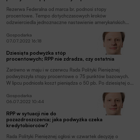
Rezerwa Federalna od marca br. podnosi stopy
procentowe. Tempo dotychczasowych kroków
odzwierciedla jednoznaczne nastawienie amerykańskich
władz monetarnych, by szybko zdusić inflację. Cykl
Gospodarka
rozpoczął się ruchem o 25 punktów bazowych. W maju
07.07.2022 16:18
kontynuowano go dwukrotnie wyższym podwyższeniem
stóp. W czerwcu sięgnięto po największą od 1994 r.
Dziesiąta podwyżka stóp
podwyżkę – o 75 punktów bazowych. Spodziewamy się,
procentowych; RPP nie zdradza, czy ostatnia
że taki […]
Zarówno w maju i w czerwcu Rada Polityki Pieniężnej
podwyższyła stopy procentowe o 75 punktów bazowych.
W lipcu podniosła koszt pieniądza o 50 pb. Po dziesiątej od
października podwyżce stopa referencyjna NBP będzie
Gospodarka
wynosić 6,5 proc. Poprzedni raz tak wysokie pułapy osiągała
06.07.2022 10:44
w 2004 roku. Czy to koniec ruchów Narodowego Banku
Polskiego?
RPP w sytuacji nie do
pozazdroszczenia; jaka podwyżka czeka
kredytobiorców?
Rada Polityki Pieniężnej ogłosi w czwartek decyzję o