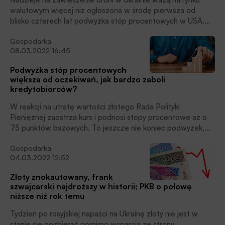
brent jest poniżej 105 dolarów za baryłkę.
walutowym więcej niż ogłoszona w środę pierwsza od
blisko czterech lat podwyżka stóp procentowych w USA.
Dzięki temu złoty może odrabiać straty w relacji do
Gospodarka
głównych walut. Frank szwajcarski kosztuje w czwartek o 10
08.03.2022 16:45
proc. mniej niż w kulminacji wyprzedaży złotego i paniki na
światowych rynkach.
Podwyżka stóp procentowych
większa od oczekiwań, jak bardzo zaboli
kredytobiorców?
W reakcji na utratę wartości złotego Rada Polityki
Pieniężnej zaostrza kurs i podnosi stopy procentowe aż o
75 punktów bazowych. To jeszcze nie koniec podwyżek,
stopy będą rosnąć powyżej 4 proc. Z punktu widzenia
Gospodarka
kredytobiorców oznacza to, że raty jeszcze bardziej pójdą
04.03.2022 12:52
w górę.
Złoty znokautowany, frank
szwajcarski najdroższy w historii; PKB o połowę
niższe niż rok temu
Tydzień po rosyjskiej napaści na Ukrainę złoty nie jest w
stanie się pozbierać pomimo wsparcia ze strony