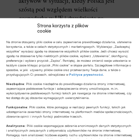
aktywów w sytuacji, kiedy Polska jest
szóstą pod względem wielkości
gospodarką w UE i dwudziestą na
świecie. Czyli jesteśmy relatywnie
Strona korzysta z plików
cookie
małym sektorem i w dodatku
nadmiernie obciążonym fiskalnie, z
Na stronie stosujemy pliki cookie w celu zapewnienie prawidłowego działania, ułatwienia
korzystania, a także w celach statystycznych i marketingowych. Wybierając „Zaakceptuj
efektywną stopą opodatkowania 45%, co
wszystkie” wyrażasz zgodę na stosowanie wszystkich plików cookie. Jeśli chcesz wyrazić
zgodę na stosowanie tylko niektórych plików cookie, wybierz „Ustawienia”, skonfiguruj
czyni polski sektor bankowy najbardziej
preferencje i wybierz przycisk „Zapisz”. Pamiętaj, że możesz zmienić swoje ustawienia w
każdym czasie klikając przycisk „Pliki cookie” w stopce portalu. Szczegółowe informacje o
obciążonym fiskalnie sektorem ze
sposobie, w jaki używamy plików cookie oraz przetwarzamy Twoje dane, a także o
przysługujących Ci prawach, odnajdziesz w
Polityce prywatności
.
wszystkich państw Unii Europejskiej.
Niezbędne:
Pliki cookie niezbędne do prawidłowego działania strony internetowej,
zapewniające podstawowe funkcje i zabezpieczenia strony umożliwiające, m.in.
wykorzystywanie podstawowych funkcji takich jak nawigacja na stronie internetowej, czy
Tadeusz Białek
tez dostęp do jej obszarów wymagających uwierzytelnienia.
prezes
Funkcjonalne:
Pliki cookie, które pomagają w realizacji pewnych funkcji, takich jak
ZBP
udostępnianie zawartości strony internetowej na platformach mediów społecznościowych,
zbieranie opinii i innych funkcji podmiotów trzecich.
Analityczne:
Pliki cookie wspomagające zebranie anonimowych danych statystycznych
Czytaj artykuł
i analitycznych związanych z aktywnością użytkowników na stronie internetowej.
Pomagają nam analizować liczbowe aspekty ruchu użytkowników na stronie internetowej