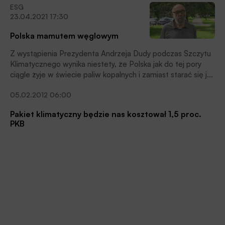
ESG
Koalicji Klimatycznej.
23.04.2021 17:30
Polska mamutem węglowym
Z wystąpienia Prezydenta Andrzeja Dudy podczas Szczytu
Klimatycznego wynika niestety, że Polska jak do tej pory
ciągle żyje w świecie paliw kopalnych i zamiast starać się jak
najszybciej od nich odejść i dać szansę na przyjazną
05.02.2012 06:00
klimatowi przyszłość, robi wszystko, aby jak najdłużej
utrzymać wydobycie węgla nawet do roku 2049, a
Pakiet klimatyczny będzie nas kosztował 1,5 proc.
zobowiązać się jedynie do redukcji gazów cieplarnianych w
PKB
18% w okresie 2010 – 2030, pisze dr Andrzej Kassenberg
z Instytutu na rzecz Ekorozwoju, ekspert Koalicji
Klimatycznej.