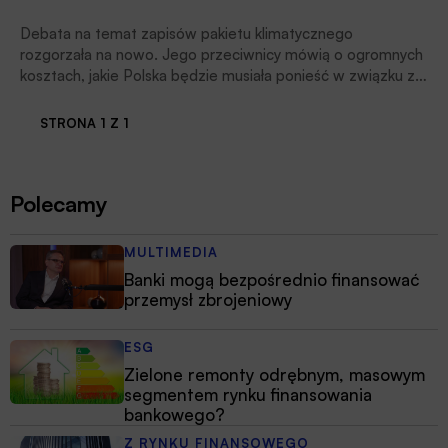
Debata na temat zapisów pakietu klimatycznego
rozgorzała na nowo. Jego przeciwnicy mówią o ogromnych
kosztach, jakie Polska będzie musiała ponieść w związku z
redukcją emisji CO2. Zwolennicy podkreślają, że dzięki
energetycznym reformom nasza gospodarka stanie się
STRONA 1 Z 1
bardziej konkurencyjna.
Polecamy
MULTIMEDIA
Banki mogą bezpośrednio finansować
przemysł zbrojeniowy
ESG
Zielone remonty odrębnym, masowym
segmentem rynku finansowania
bankowego?
Z RYNKU FINANSOWEGO