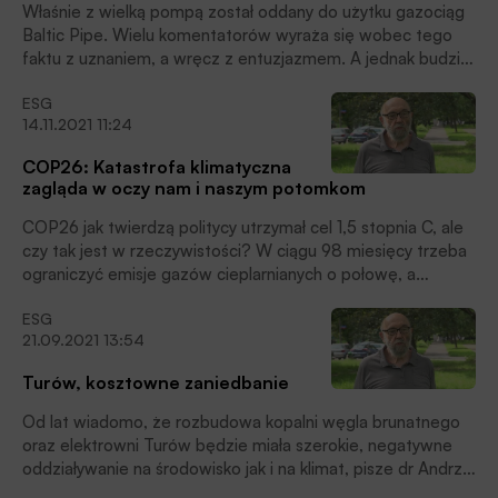
Właśnie z wielką pompą został oddany do użytku gazociąg
Baltic Pipe. Wielu komentatorów wyraża się wobec tego
faktu z uznaniem, a wręcz z entuzjazmem. A jednak budzi
on wiele refleksji – komentuje dr Andrzej Kassenberg z
ESG
Instytutu na rzecz Ekorozwoju, ekspert Koalicji
14.11.2021 11:24
Klimatycznej.
COP26: Katastrofa klimatyczna
zagląda w oczy nam i naszym potomkom
COP26 jak twierdzą politycy utrzymał cel 1,5 stopnia C, ale
czy tak jest w rzeczywistości? W ciągu 98 miesięcy trzeba
ograniczyć emisje gazów cieplarnianych o połowę, a
negocjatorzy deliberują czy należy odchodzić od węgla czy
ESG
z niego zrezygnować? Czy należy wycofać się z
21.09.2021 13:54
subsydiowania paliw kopalnych czy tylko z tych
nieefektywnych tzn. JAKICH? Na początku negocjacji
Turów, kosztowne zaniedbanie
proponowany tekst brzmiał „przyspieszyć rezygnację z
węgla i dopłat do paliw kopalnych”. Jednak pod wpływem
Od lat wiadomo, że rozbudowa kopalni węgla brunatnego
Chin i Indii został osłabiony – komentuje dr Andrzej
oraz elektrowni Turów będzie miała szerokie, negatywne
Kassenberg z Instytutu na rzecz Ekorozwoju, ekspert
oddziaływanie na środowisko jak i na klimat, pisze dr Andrzej
Koalicji Klimatycznej.
Kassenberg z Instytutu na rzecz Ekorozwoju, ekspert