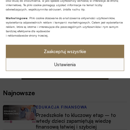
oraz służą do zrozumienia, w jaki sposób użytkownicy wchodzą w interakcje ze stroną
internetową. Te pliki cookie pomagają uzyskać informacje na temat liczby
odwiedzających, współczynnika odrzuceń, źródła ruchu itp.
Marketingowe:
Pliki cookie stosowane do analizowania aktywności użytkowników,
wyświetlania odpowiednich reklam i kampanii marketingowych. Celem jest wyświetlanie
reklam, które są istotne i interesujące dla poszczególnych użytkowników i tym samym
bardziej efektywne dla wydawców
i reklamodawców strony trzeciej.
Zaakceptuj wszystkie
Ustawienia
Najnowsze
EDUKACJA FINANSOWA
Przedszkole to kluczowy etap – to
wtedy dzieci zapamiętują wiedzę
finansową łatwiej i szybciej