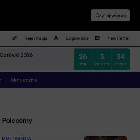
Rejestracja
Logowanie
Newsletter
 Gotówki 2026
26
3
34
dni
godzin
minut
e
Miesięcznik
Polecamy
MULTIMEDIA