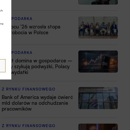
ych
GOSPODARKA
 na
W lipcu ’26 wzrosła stopa
bezrobocia w Polsce
GOSPODARKA
Efekt domina w gospodarce –
firmy szykują podwyżki, Polacy
tną wydatki
Z RYNKU FINANSOWEGO
Bank of America wydaje ćwierć
mld dolarów na odchudzanie
pracowników
Z RYNKU FINANSOWEGO