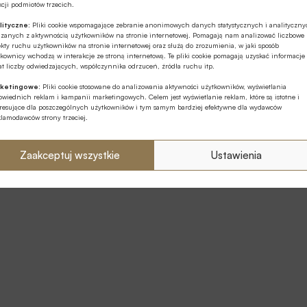
cji podmiotów trzecich.
lityczne:
Pliki cookie wspomagające zebranie anonimowych danych statystycznych i analityczn
ązanych z aktywnością użytkowników na stronie internetowej. Pomagają nam analizować liczbowe
kty ruchu użytkowników na stronie internetowej oraz służą do zrozumienia, w jaki sposób
kownicy wchodzą w interakcje ze stroną internetową. Te pliki cookie pomagają uzyskać informacje
t liczby odwiedzających, współczynnika odrzuceń, źródła ruchu itp.
ketingowe:
Pliki cookie stosowane do analizowania aktywności użytkowników, wyświetlania
wiednich reklam i kampanii marketingowych. Celem jest wyświetlanie reklam, które są istotne i
eresujące dla poszczególnych użytkowników i tym samym bardziej efektywne dla wydawców
klamodawców strony trzeciej.
Zaakceptuj wszystkie
Ustawienia