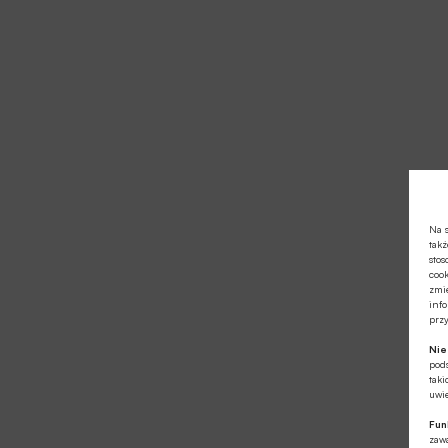
Na s
takż
stos
cook
zmie
info
prz
Ni
pod
taki
uwie
Fun
zawa