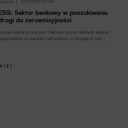
Raporty
22.12.2022 09:54
ESG: Sektor bankowy w poszukiwaniu
drogi do zeroemisyjności
Kryzys klimatyczny jest faktem, przez dekady wpływ
gospodarki na zasoby naturalne i otaczające nas
środowisko był traktowany jako nieistniejący problem,
lub odkładany do rozwiązania przez kojenie pokolenia.
 1 Z 1