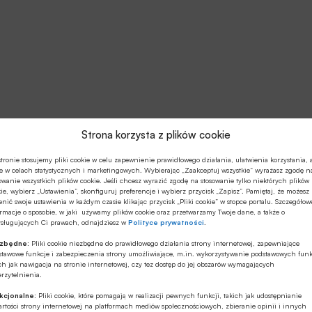
Strona korzysta z plików cookie
tronie stosujemy pliki cookie w celu zapewnienie prawidłowego działania, ułatwienia korzystania, 
e w celach statystycznych i marketingowych. Wybierając „Zaakceptuj wszystkie” wyrażasz zgodę n
owanie wszystkich plików cookie. Jeśli chcesz wyrazić zgodę na stosowanie tylko niektórych plików
ie, wybierz „Ustawienia”, skonfiguruj preferencje i wybierz przycisk „Zapisz”. Pamiętaj, że możesz
nić swoje ustawienia w każdym czasie klikając przycisk „Pliki cookie” w stopce portalu. Szczegółow
rmacje o sposobie, w jaki używamy plików cookie oraz przetwarzamy Twoje dane, a także o
ysługujących Ci prawach, odnajdziesz w
Polityce prywatności
.
ezbędne:
Pliki cookie niezbędne do prawidłowego działania strony internetowej, zapewniające
stawowe funkcje i zabezpieczenia strony umożliwiające, m.in. wykorzystywanie podstawowych funk
ch jak nawigacja na stronie internetowej, czy tez dostęp do jej obszarów wymagających
rzytelnienia.
kcjonalne:
Pliki cookie, które pomagają w realizacji pewnych funkcji, takich jak udostępnianie
rtości strony internetowej na platformach mediów społecznościowych, zbieranie opinii i innych