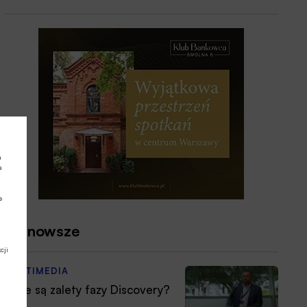
a
a
e
Najnowsze
cji
MULTIMEDIA
Jakie są zalety fazy Discovery?