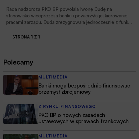
Rada nadzorcza PKO BP powołała Iwonę Dudę na
stanowisko wiceprezesa banku i powierzyła jej kierowanie
pracami zarządu. Duda zrezygnowała jednocześnie z funkcji
prezesa Alior Banku. Do zarządu PKO BP, na stanowisko
wiceprezesa, powołany został również Wojciech Iwanicki –
STRONA 1 Z 1
podał PKO BP.
Polecamy
MULTIMEDIA
Banki mogą bezpośrednio finansować
przemysł zbrojeniowy
Z RYNKU FINANSOWEGO
PKO BP o nowych zasadach
ustawowych w sprawach frankowych
MULTIMEDIA