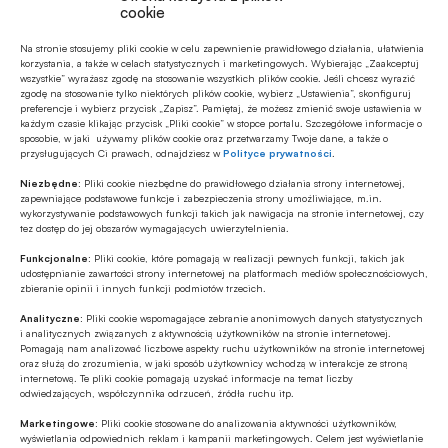
cookie
Na stronie stosujemy pliki cookie w celu zapewnienie prawidłowego działania, ułatwienia
korzystania, a także w celach statystycznych i marketingowych. Wybierając „Zaakceptuj
wszystkie” wyrażasz zgodę na stosowanie wszystkich plików cookie. Jeśli chcesz wyrazić
zgodę na stosowanie tylko niektórych plików cookie, wybierz „Ustawienia”, skonfiguruj
preferencje i wybierz przycisk „Zapisz”. Pamiętaj, że możesz zmienić swoje ustawienia w
każdym czasie klikając przycisk „Pliki cookie” w stopce portalu. Szczegółowe informacje o
sposobie, w jaki używamy plików cookie oraz przetwarzamy Twoje dane, a także o
Najnowsze
przysługujących Ci prawach, odnajdziesz w
Polityce prywatności
.
Niezbędne:
Pliki cookie niezbędne do prawidłowego działania strony internetowej,
MULTIMEDIA
zapewniające podstawowe funkcje i zabezpieczenia strony umożliwiające, m.in.
wykorzystywanie podstawowych funkcji takich jak nawigacja na stronie internetowej, czy
Jakie są zalety fazy Discovery?
tez dostęp do jej obszarów wymagających uwierzytelnienia.
Funkcjonalne:
Pliki cookie, które pomagają w realizacji pewnych funkcji, takich jak
udostępnianie zawartości strony internetowej na platformach mediów społecznościowych,
zbieranie opinii i innych funkcji podmiotów trzecich.
GOSPODARKA
W lipcu ’26 wzrosła stopa bezrobocia w
Analityczne:
Pliki cookie wspomagające zebranie anonimowych danych statystycznych
i analitycznych związanych z aktywnością użytkowników na stronie internetowej.
Polsce
Pomagają nam analizować liczbowe aspekty ruchu użytkowników na stronie internetowej
oraz służą do zrozumienia, w jaki sposób użytkownicy wchodzą w interakcje ze stroną
internetową. Te pliki cookie pomagają uzyskać informacje na temat liczby
GOSPODARKA
odwiedzających, współczynnika odrzuceń, źródła ruchu itp.
Efekt domina w gospodarce – firmy
Marketingowe:
Pliki cookie stosowane do analizowania aktywności użytkowników,
szykują podwyżki, Polacy tną wydatki
wyświetlania odpowiednich reklam i kampanii marketingowych. Celem jest wyświetlanie