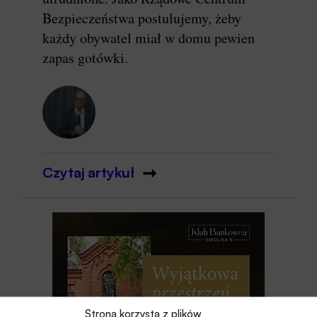
Bezpieczeństwa postulujemy, żeby
każdy obywatel miał w domu pewien
zapas gotówki.
Czytaj artykuł
Strona korzysta z plików