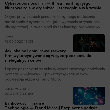
Cyberodporność firm – threat hunting i jego
kluczowa rola w organizacji, szczególnie w kryzysie
O tym, jak w czasach pandemii firmy mogą skutecznie
radzić sobie z cyberatakami, jakie wyzwania przynosi ona
dla organizacji, a także o roli threat huntingu we właściwym
reagowaniu na zagrożenia, z Joanną Dąbrowską Sales
Firma
Engineer z Trend Micro, rozmawiał Bartosz Kościesza.
15.09.2020 18:08
Jak lokalne i chmurowe serwery
firm wykorzystywane są w cyberpodziemiu do
nielegalnych celów
Lepsze poznanie infrastruktury cybernetycznego podziemia
pomaga w wykrywaniu i powstrzymywaniu ataków ‒
podkreślają eksperci Trend Micro.
BANK 2020/07
20.07.2020 04:10
Bankowość i Finanse |
Technologie – Trend Micro | Bezpieczna podróż