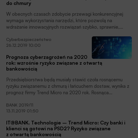
do chmury
W obecnych czasach zdobycie przewagi konkurencyjnej
wymaga wykorzystania narzędzi, które pozwolą na
wdrażanie innowacyjnych rozwiązań szybko, sprawnie,
w następstwie zmieniających się potrzeb klientów. Czasami
Cyberbezpieczeństwo
przewaga wynikająca z umiejętności kreowania nowych
26.12.2019 10:00
modeli biznesowych pozwala wskazać klientowi nowe
możliwości korzystania z danego produktu czy usługi,
Prognoza cyberzagrożeń na 2020
co do których do tej pory nie zgłaszał potrzeb.
rok: wzrośnie ryzyko związane z otwartą
Środowiskiem, które umożliwia taki rozwój, jest chmura,
bankowością
mająca znacznie mniej ograniczeń i oferująca dużo więcej
narzędzi niż lokalne środowisko IT firmy. Jednakże, tak jak
Przedsiębiorstwa będą musiały stawić czoła rosnącemu
każde środowisko IT, również to nie jest pozbawione
ryzyku związanemu z chmurą i łańcuchem dostaw, wynika z
ryzyka. Cyberprzestępcy nie śpią i starają się wykorzystać
prognoz firmy Trend Micro na 2020 rok. Rosnąca
wszystkie luki, aby przejąć najcenniejsze aktywa firmy, jakimi
popularność środowisk chmurowych i DevOps, z jednej
są obecnie dane. Jak więc pogodzić potrzeby biznesu bez
BANK 2019/11
strony zwiększa sprawność biznesową różnego typu
narażania firmy na zagrożenia? Rozwiązaniem jest
13.11.2019 01:50
przedsiębiorstw, w tym produkcyjnych, z drugiej zaś naraża
wprowadzenie platformy Trend Micro Cloud One™
je na ryzyko ataków z zewnątrz. Przewiduje się też
IT@BANK. Technologie – Trend Micro: Czy banki i
dedykowanej do kompleksowej ochrony środowisk opartych
zwiększone ryzyko ataków na otwartą bankowość po
klienci są gotowi na PSD2? Ryzyko związane
na chmurze.
wejściu w życie dyrektywy PSD2.
z otwartą bankowością