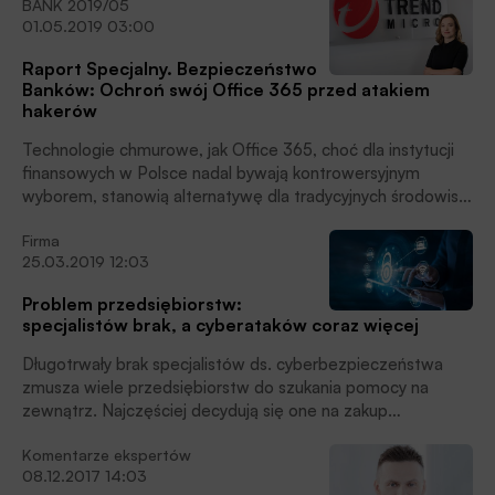
BANK 2019/05
telefoniczne, umożliwiają także dostęp do internetu.
01.05.2019 03:00
Relację tę znakomicie uwidacznia rozwój łączności
sieciowej w kierunku technologii mobilnej piątej generacji
Raport Specjalny. Bezpieczeństwo
(5G).
Banków: Ochroń swój Office 365 przed atakiem
hakerów
Technologie chmurowe, jak Office 365, choć dla instytucji
finansowych w Polsce nadal bywają kontrowersyjnym
wyborem, stanowią alternatywę dla tradycyjnych środowisk
ze względu na elastyczność i brak ograniczeń typowych dla
Firma
systemów on-premise. Należy jednak pamiętać, że
25.03.2019 12:03
wyniesienie usług do chmury nie oznacza pozbycia się
ryzyka. Takie środowiska są również atrakcyjnym celem dla
Problem przedsiębiorstw:
cyberprzestępców. Jak się ochronić przed nową falą
specjalistów brak, a cyberataków coraz więcej
zaawansowanych zagrożeń wymierzonych właśnie w Office
365?
Długotrwały brak specjalistów ds. cyberbezpieczeństwa
zmusza wiele przedsiębiorstw do szukania pomocy na
zewnątrz. Najczęściej decydują się one na zakup
technologii do automatyzacji procesów, rozszerzenie
Komentarze ekspertów
programów szkoleniowych oraz zlecanie wykonawcom
08.12.2017 14:03
zewnętrznym zadań związanych z wykrywaniem zagrożeń i