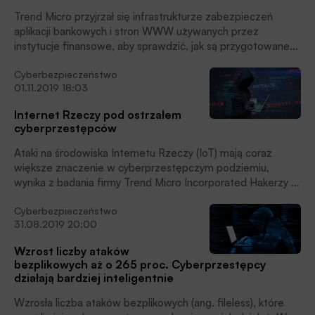
Trend Micro przyjrzał się infrastrukturze zabezpieczeń
aplikacji bankowych i stron WWW używanych przez
instytucje finansowe, aby sprawdzić, jak są przygotowane
do wdrożenia nowych przepisów związanych z dyrektywą
Cyberbezpieczeństwo
PSD2, zwaną inaczej otwartą bankowością.
01.11.2019 18:03
Internet Rzeczy pod ostrzałem
cyberprzestępców
Ataki na środowiska Internetu Rzeczy (IoT) mają coraz
większe znaczenie w cyberprzestępczym podziemiu,
wynika z badania firmy Trend Micro Incorporated Hakerzy z
całego świata aktywnie dyskutują o tym, jak atakować
Cyberbezpieczeństwo
urządzenia podłączone do Internetu i czerpać z tego
31.08.2019 20:00
korzyści finansowe.
Wzrost liczby ataków
bezplikowych aż o 265 proc. Cyberprzestępcy
działają bardziej inteligentnie
Wzrosła liczba ataków bezplikowych (ang. fileless), które