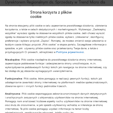
Dyrektorem Regionalnym ds. Sprzedaży w Trend Micro dla
regionu Europy Środkowo-Wschodniej, wraz z początkiem
Strona korzysta z plików
stycznia br., został Paweł Malak. Zastąpił na tym stanowisku
cookie
Michała Jarskiego, który zarządzał firmą od kwietnia 2015 r.
Na stronie stosujemy pliki cookie w celu zapewnienie prawidłowego działania, ułatwienia
Artykuły
korzystania, a także w celach statystycznych i marketingowych. Wybierając „Zaakceptuj
27.09.2016 10:41
wszystkie” wyrażasz zgodę na stosowanie wszystkich plików cookie. Jeśli chcesz wyrazić
zgodę na stosowanie tylko niektórych plików cookie, wybierz „Ustawienia”, skonfiguruj
Udoskonalone rozwiązanie Trend Micro chroni
preferencje i wybierz przycisk „Zapisz”. Pamiętaj, że możesz zmienić swoje ustawienia w
każdym czasie klikając przycisk „Pliki cookie” w stopce portalu. Szczegółowe informacje o
dane i bezcenne pliki
sposobie, w jaki używamy plików cookie oraz przetwarzamy Twoje dane, a także o
przysługujących Ci prawach, odnajdziesz w
Polityce prywatności
.
Najnowsza wersja rozwiązania Trend Micro Security została
wzbogacona o funkcje, które pozwolą chronić
Niezbędne:
Pliki cookie niezbędne do prawidłowego działania strony internetowej,
zapewniające podstawowe funkcje i zabezpieczenia strony umożliwiające, m.in.
użytkowników przed atakami „ransomware”
wykorzystywanie podstawowych funkcji takich jak nawigacja na stronie internetowej, czy
tez dostęp do jej obszarów wymagających uwierzytelnienia.
Artykuły
Funkcjonalne:
Pliki cookie, które pomagają w realizacji pewnych funkcji, takich jak
11.07.2016 14:58
udostępnianie zawartości strony internetowej na platformach mediów społecznościowych,
zbieranie opinii i innych funkcji podmiotów trzecich.
Dyrektywa NIS, czyli nowe zasady ochrony informacji
Analityczne:
Pliki cookie wspomagające zebranie anonimowych danych statystycznych
krytycznych
i analitycznych związanych z aktywnością użytkowników na stronie internetowej.
Pomagają nam analizować liczbowe aspekty ruchu użytkowników na stronie internetowej
Dyrektywa NIS (ang. Network and Information Security
oraz służą do zrozumienia, w jaki sposób użytkownicy wchodzą w interakcje ze stroną
Directive) dotycząca bezpieczeństwa sieci
internetową. Te pliki cookie pomagają uzyskać informacje na temat liczby
odwiedzających, współczynnika odrzuceń, źródła ruchu itp.