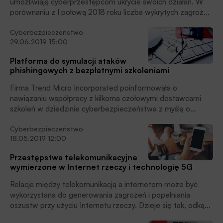
umożliwiają cyberprzestępcom ukrycie swoich działań. W
porównaniu z I połową 2018 roku liczba wykrytych zagrożeń
tego typu zwiększyła się o 265%, wynika z raportu Trend
Cyberbezpieczeństwo
Micro.
29.06.2019 15:00
Platforma do symulacji ataków
phishingowych z bezpłatnymi szkoleniami
Firma Trend Micro Incorporated poinformowała o
nawiązaniu współpracy z kilkoma czołowymi dostawcami
szkoleń w dziedzinie cyberbezpieczeństwa z myślą o
wsparciu przedsiębiorstw w ochronie ich pracowników
Cyberbezpieczeństwo
przed najnowszymi cyberzagrożeniami i phishingiem. Aby
18.05.2019 12:00
zapewnić Klientom szeroką gamę formatów szkoleń na
platformie Phish Insight, Trend Micro łączy siły z czterema
Przestępstwa telekomunikacyjne
czołowymi Partnerami: NINJIO, InfoSec, NextTech Security
wymierzone w Internet rzeczy i technologię 5G
i GoldPhish.
Relacja między telekomunikacją a internetem może być
wykorzystana do generowania zagrożeń i popełniania
oszustw przy użyciu Internetu rzeczy. Dzieje się tak, odkąd
operatorzy telekomunikacyjni, którzy świadczą nam usługi