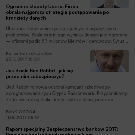
zapobieganiem im.
Ogromne kłopoty Ubera. Firma
obrała najgorszą strategię postępowania po
kradzieży danych
Uber musi teraz zmierzyć się z jednym z największych
problemów. Skala ostatniego wycieku danych jest ogromna
– ofiarami padło 57 milionów klientów i kierowców. Sytuacji
kierownictwa Ubera nie poprawia fakt zatajenia informacji o
Komentarze ekspertów
wycieku oraz zapłacenia cyberprzestępcom ogromnej sumy
25.10.2017 16:00
– 100 000 USD.
Jak działa Bad Rabbit i jak się
przed nim zabezpieczyć?
Bad Rabbit to nowa odsłona kampanii szkodliwego
oprogramowania typu Crypto Ransomware. Przypominamy,
że to taki rodzaj ataku, który szyfruje dane, przez co
uniemożliwia ich przetwarzanie.
BANK 2017/04
11.05.2017 08:19
Raport specjalny Bezpieczeństwo banków 2017:
Przejęcie kontroli nad użytkownikiem