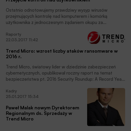
Ostatnio odnotowujemy prawdziwy wysyp wirusów
przejmujących kontrolę nad komputerem i komórką
użytkownika z jednoczesnym żądaniem okupu za
odblokowanie dostępu. Czy bankowcy mogę zabezpieczyć
Raporty
siebie i swoich klientów przed tym zjawiskiem? Jakie są
22.03.2017 11:42
sposoby – czy tylko edukacja użytkowników?
Trend Micro: wzrost liczby ataków ransomware w
2016 r.
Trend Micro, światowy lider w dziedzinie zabezpieczeń
cybernetycznych, opublikował roczny raport na temat
bezpieczeństwa pt. 2016 Security Roundup: A Record Year
for Enterprise Threats. Rok 2016 upłynął pod znakiem
Kadry
wymuszeń online – odnotowano rekordową liczbę takich
25.01.2017 15:34
zagrożeń. Wykryto ponad miliard ataków typu ransomware
na całym świecie. Liczba tych nadużyć w Polsce to 4%
Paweł Malak nowym Dyrektorem
wszystkich ataków dla regionu EMEA.
Regionalnym ds. Sprzedaży w
Trend Micro